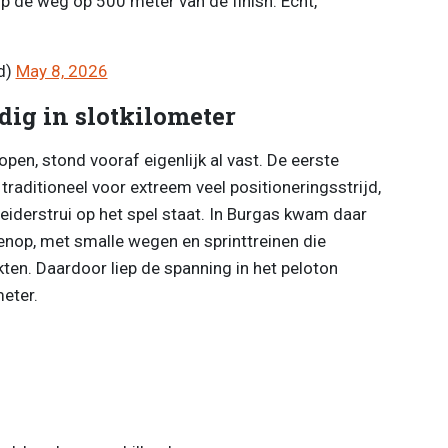
p de weg op 500 meter van de finish. Echt,
d)
May 8, 2026
dig in slotkilometer
pen, stond vooraf eigenlijk al vast. De eerste
traditioneel voor extreem veel positioneringsstrijd,
eiderstrui op het spel staat. In Burgas kwam daar
enop, met smalle wegen en sprinttreinen die
ten. Daardoor liep de spanning in het peloton
meter.