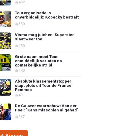
482
Tourorganisatie is
onverbiddelijk: Kopecky bestraft
550
Visma mag juichen: Superster
slaat weer toe
150
Grote naam moet Tour
onmiddellijk verlaten na
opmerkelijke strijd
140
Absolute klassementstopper
stapt plots uit Tour de France
Femmes
49
De Cauwer waarschuwt Van der
Poel: "Kans misschien al gehad"
367
et Binnen