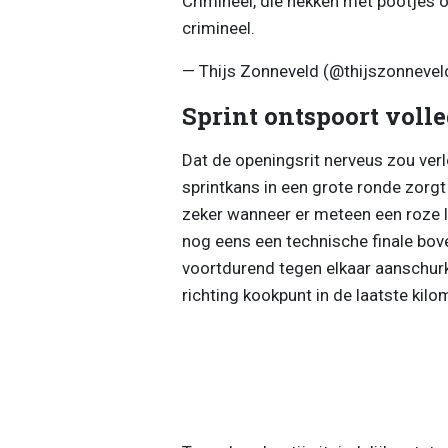
Crimineel, die hekken met pootjes o
crimineel.
— Thijs Zonneveld (@thijszonnevel
Sprint ontspoort volle
Dat de openingsrit nerveus zou verlo
sprintkans in een grote ronde zorgt 
zeker wanneer er meteen een roze l
nog eens een technische finale bov
voortdurend tegen elkaar aanschurk
richting kookpunt in de laatste kilo