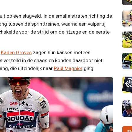
uit op een slagveld. In de smalle straten richting de
ang tussen de sprinttreinen, waarna een valpartij
chakelde voor de strijd om de ritzege en de eerste
n
Kaden Groves
zagen hun kansen meteen
n verzeild in de chaos en konden daardoor niet
g, die uiteindelijk naar
Paul Magnier
ging.
N