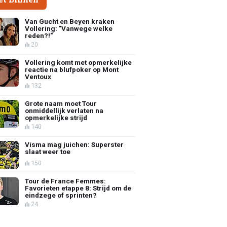
Van Gucht en Beyen kraken
Vollering: "Vanwege welke
reden?!"
20
Vollering komt met opmerkelijke
reactie na blufpoker op Mont
Ventoux
132
Grote naam moet Tour
onmiddellijk verlaten na
opmerkelijke strijd
140
Visma mag juichen: Superster
slaat weer toe
150
Tour de France Femmes:
Favorieten etappe 8: Strijd om de
eindzege of sprinten?
24