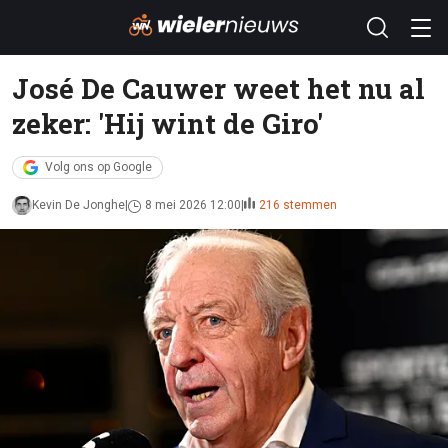
José De Cauwer weet het nu al
zeker: 'Hij wint de Giro'
Volg ons op Google
Kevin De Jonghe
8 mei 2026 12:00
216 stemmen