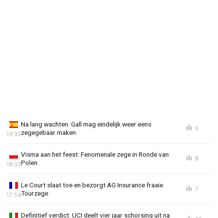
Na lang wachten: Gall mag eindelijk weer eens
6
zegegebaar maken
19:33
Visma aan het feest: Fenomenale zege in Ronde van
8
Polen
18:33
Le Court slaat toe en bezorgt AG Insurance fraaie
7
Tourzege
17:54
Definitief verdict: UCI deelt vier jaar schorsing uit na