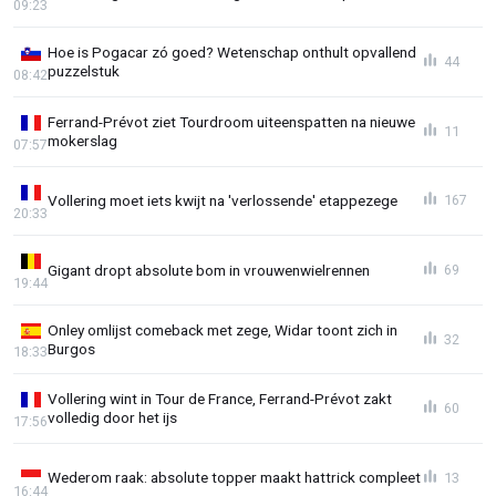
09:23
Hoe is Pogacar zó goed? Wetenschap onthult opvallend
44
puzzelstuk
08:42
Ferrand-Prévot ziet Tourdroom uiteenspatten na nieuwe
11
mokerslag
07:57
Vollering moet iets kwijt na 'verlossende' etappezege
167
20:33
Gigant dropt absolute bom in vrouwenwielrennen
69
19:44
Onley omlijst comeback met zege, Widar toont zich in
32
Burgos
18:33
Vollering wint in Tour de France, Ferrand-Prévot zakt
60
volledig door het ijs
17:56
Wederom raak: absolute topper maakt hattrick compleet
13
16:44