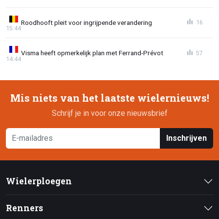
Roodhooft pleit voor ingrijpende verandering
16
15:44
Visma heeft opmerkelijk plan met Ferrand-Prévot
57
14:44
Mis niets van het laatste wielernieuws!
Schrijf je in voor onze nieuwsbrief
Inschrijven
Wielerploegen
Renners