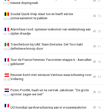
27
nieuwe dopingzaak
17:02
Soudal Quick-Step slaat toe en heeft eerste
13
zomeraanwinst te pakken
16:04
Alarmfase rood: opnieuw toekomst van wielerploeg aan
29
zijden draadje
15:18
Transferbom bij UAE Team Emirates: Del Toro hakt
51
definitieve knoop door
14:26
Tour de France Femmes: Favorieten etappe 6 - Aanvallen
18
geblazen!
11:45
Reusser komt met serieuze Ventoux-waarschuwing voor
94
Vollering
10:43
Picnic PostNL haalt uit na vertrek Jakobsen: "De grote
20
sprinter zagen we niet"
10:01
UCI kondigt aardverschuiving aan in vrouwenpeloton
16