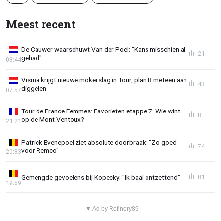
Meest recent
De Cauwer waarschuwt Van der Poel: "Kans misschien al
21
gehad"
08:44
Visma krijgt nieuwe mokerslag in Tour, plan B meteen aan
43
diggelen
07:57
Tour de France Femmes: Favorieten etappe 7: Wie wint
8
op de Mont Ventoux?
21:21
Patrick Evenepoel ziet absolute doorbraak: "Zo goed
74
voor Remco"
20:33
Gemengde gevoelens bij Kopecky: "Ik baal ontzettend"
81
19:59
▼ Ad by Refinery89