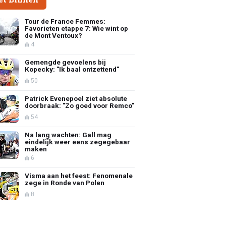
Tour de France Femmes:
Favorieten etappe 7: Wie wint op
de Mont Ventoux?
4
Gemengde gevoelens bij
Kopecky: "Ik baal ontzettend"
50
Patrick Evenepoel ziet absolute
doorbraak: "Zo goed voor Remco"
54
Na lang wachten: Gall mag
eindelijk weer eens zegegebaar
maken
6
Visma aan het feest: Fenomenale
zege in Ronde van Polen
8