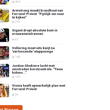
464
Armstrong maakt brandhout van
Ferrand-Prévot: "Pijnlijk om naar
te kijken"
242
Gigant dropt absolute bom in
vrouwenwielrennen
62
Vollering moet iets kwijt na
'verlossende' etappezege
148
Justine Ghekiere lacht met
omstreden borstcontrole: "Twee
bidons..."
199
Visma heeft opmerkelijk plan met
Ferrand-Prévot
56
et Binnen