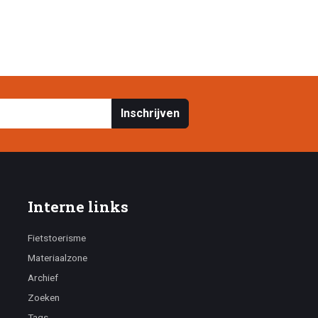
Inschrijven
Interne links
Fietstoerisme
Materiaalzone
Archief
Zoeken
Tags