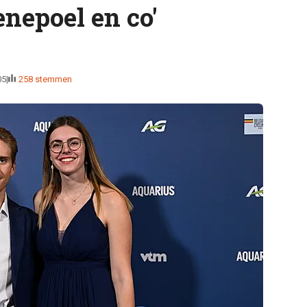
nepoel en co'
05
258 stemmen