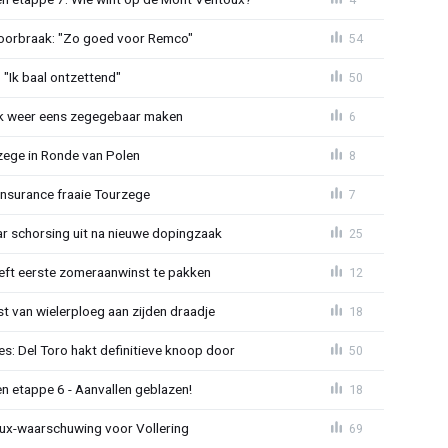
doorbraak: "Zo goed voor Remco"
54
"Ik baal ontzettend"
50
ijk weer eens zegegebaar maken
6
zege in Ronde van Polen
8
Insurance fraaie Tourzege
7
jaar schorsing uit na nieuwe dopingzaak
25
eeft eerste zomeraanwinst te pakken
12
 van wielerploeg aan zijden draadje
18
s: Del Toro hakt definitieve knoop door
50
n etappe 6 - Aanvallen geblazen!
18
ux-waarschuwing voor Vollering
69