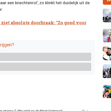
ar een knechtenrol', zo klinkt het duidelijk uit de
r
.
ziet absolute doorbraak: "Zo goed voor
krijgen?
n etappe 7: Wie wint op de Mont Ventoux?
4