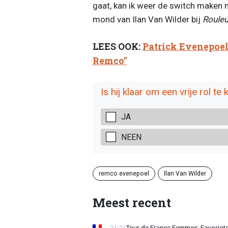
gaat, kan ik weer de switch maken na
mond van Ilan Van Wilder bij
Rouleu
LEES OOK:
Patrick Evenepoel 
Remco"
Is hij klaar om een vrije rol te 
JA
NEEN
remco evenepoel
Ilan Van Wilder
Meest recent
Tour de France Femmes: Favoriete
21:21