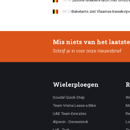
Justine Ghekiere lacht met omstre
10:47
Bakelants ziet Vlaamse kweekvijve
09:24
Mis niets van het laatst
Schrijf je in voor onze nieuwsbrief
Wielerploegen
R
Soudal Quick-Step
Wo
Team Visma Lease a Bike
Ma
UAE Team Emirates
Re
Alpecin - Deceuninck
Lo
Lidl - Trek
Ta