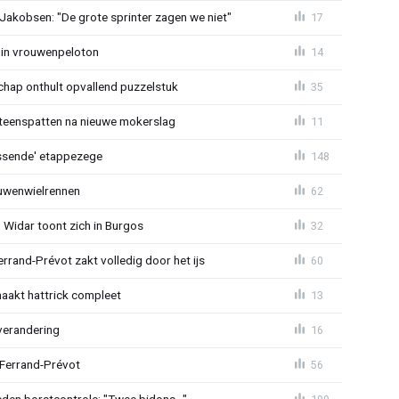
 Jakobsen: "De grote sprinter zagen we niet"
17
 in vrouwenpeloton
14
hap onthult opvallend puzzelstuk
35
iteenspatten na nieuwe mokerslag
11
lossende' etappezege
148
ouwenwielrennen
62
 Widar toont zich in Burgos
32
errand-Prévot zakt volledig door het ijs
60
aakt hattrick compleet
13
verandering
16
 Ferrand-Prévot
56