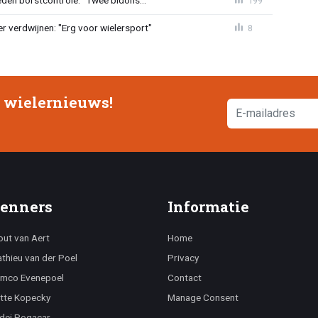
den borstcontrole: "Twee bidons..."
199
r verdwijnen: "Erg voor wielersport"
8
e wielernieuws!
enners
Informatie
ut van Aert
Home
thieu van der Poel
Privacy
mco Evenepoel
Contact
tte Kopecky
Manage Consent
dej Pogacar