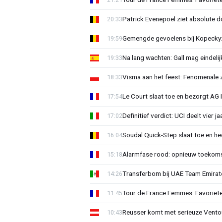
Patrick Evenepoel ziet absolute 
20:33
Gemengde gevoelens bij Kopecky: 
19:59
Na lang wachten: Gall mag eindel
19:33
Visma aan het feest: Fenomenale 
18:33
Le Court slaat toe en bezorgt AG 
17:54
Definitief verdict: UCI deelt vier 
17:02
Soudal Quick-Step slaat toe en h
16:04
Alarmfase rood: opnieuw toekomst
15:18
Transferbom bij UAE Team Emirate
14:26
Tour de France Femmes: Favoriete
11:45
Reusser komt met serieuze Vento
10:43