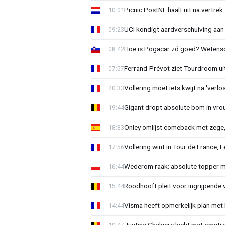
Picnic PostNL haalt uit na vertrek
10:01
UCI kondigt aardverschuiving aan
09:23
Hoe is Pogacar zó goed? Wetensc
08:42
Ferrand-Prévot ziet Tourdroom u
07:57
Vollering moet iets kwijt na 'ver
20:33
Gigant dropt absolute bom in vr
19:44
Onley omlijst comeback met zege,
18:33
Vollering wint in Tour de France, F
17:56
Wederom raak: absolute topper m
16:44
Roodhooft pleit voor ingrijpende 
15:44
Visma heeft opmerkelijk plan met
14:44