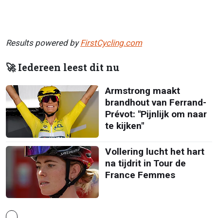
Results powered by
FirstCycling.com
🚀 Iedereen leest dit nu
Armstrong maakt
brandhout van Ferrand-
Prévot: "Pijnlijk om naar
te kijken"
Vollering lucht het hart
na tijdrit in Tour de
France Femmes