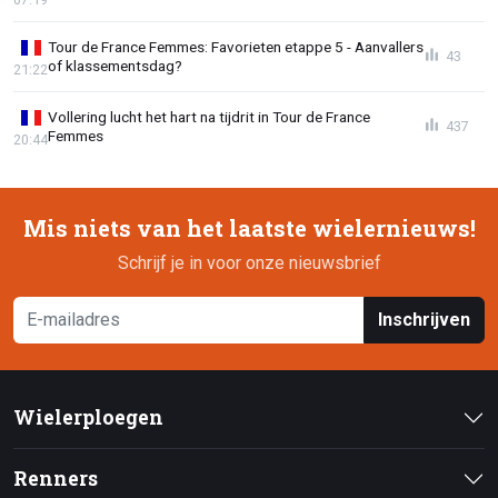
Tour de France Femmes: Favorieten etappe 5 - Aanvallers
43
of klassementsdag?
21:22
Vollering lucht het hart na tijdrit in Tour de France
437
Femmes
20:44
Mis niets van het laatste wielernieuws!
Schrijf je in voor onze nieuwsbrief
Inschrijven
Wielerploegen
Renners