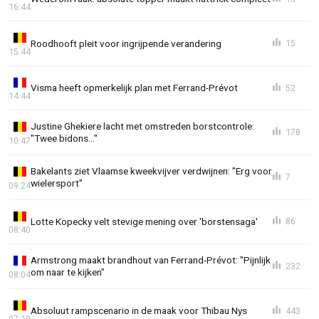
16:44
Roodhooft pleit voor ingrijpende verandering
15
15:44
Visma heeft opmerkelijk plan met Ferrand-Prévot
52
14:44
Justine Ghekiere lacht met omstreden borstcontrole:
178
"Twee bidons..."
10:47
Bakelants ziet Vlaamse kweekvijver verdwijnen: "Erg voor
7
wielersport"
09:24
Lotte Kopecky velt stevige mening over 'borstensaga'
86
08:40
Armstrong maakt brandhout van Ferrand-Prévot: "Pijnlijk
232
om naar te kijken"
08:04
Absoluut rampscenario in de maak voor Thibau Nys
443
07:19