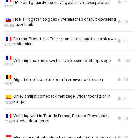
UCI kondigt aardverschuiving aan in vrouwenpeloton
11
09:23
Hoe is Pogacar zó goed? Wetenschap onthult opvallend
26
puzzelstuk
08:42
Ferrand-Prévot ziet Tourdroom uiteenspatten na nieuwe
11
mokerslag
07:57
Vollering moet iets kwijt na 'verlossende' etappezege
120
20:33
Gigant dropt absolute bom in vrouwenwielrennen
60
19:44
Onley omlijst comeback met zege, Widar toont zich in
31
Burgos
18:33
Vollering wint in Tour de France, Ferrand-Prévot zakt
60
volledig door het ijs
17:56
Wederom raak: absolute topper maakt hattrick compleet
13