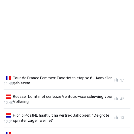
Tour de France Femmes: Favorieten etappe 6 - Aanvallen
17
geblazen!
11:45
Reusser komt met serieuze Ventoux-waarschuwing voor
42
Vollering
10:43
Picnic PostNL haalt uit na vertrek Jakobsen: "De grote
13
sprinter zagen we niet"
10:01