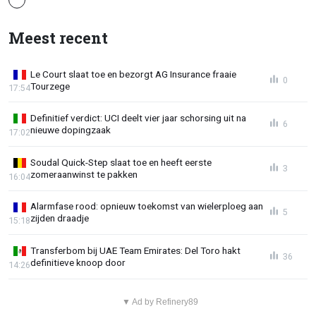
Meest recent
Le Court slaat toe en bezorgt AG Insurance fraaie
0
Tourzege
17:54
Definitief verdict: UCI deelt vier jaar schorsing uit na
6
nieuwe dopingzaak
17:02
Soudal Quick-Step slaat toe en heeft eerste
3
zomeraanwinst te pakken
16:04
Alarmfase rood: opnieuw toekomst van wielerploeg aan
5
zijden draadje
15:18
Transferbom bij UAE Team Emirates: Del Toro hakt
36
definitieve knoop door
14:26
▼ Ad by Refinery89