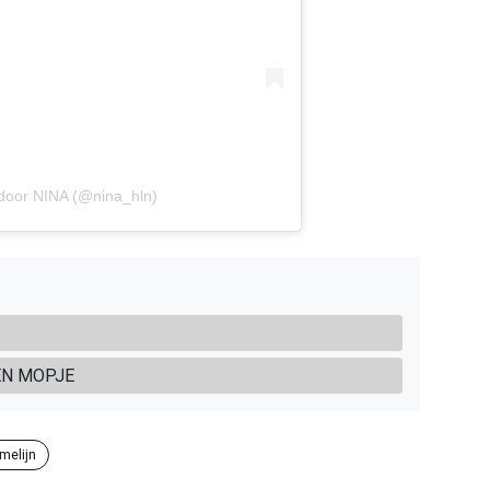
 door NINA (@nina_hln)
EEN MOPJE
melijn