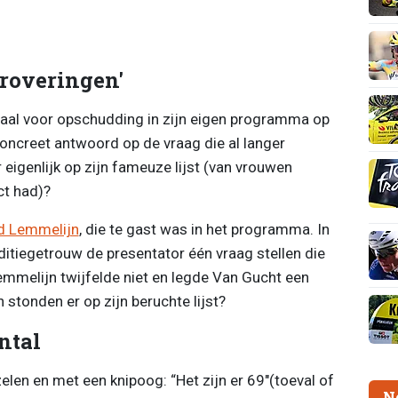
eroveringen'
al voor opschudding in zijn eigen programma op
concreet antwoord op de vraag die al langer
eigenlijk op zijn fameuze lijst (van vrouwen
t had)?
d Lemmelijn
, die te gast was in het programma. In
tiegetrouw de presentator één vraag stellen die
emmelijn twijfelde niet en legde Van Gucht een
 stonden er op zijn beruchte lijst?
ntal
en en met een knipoog: “Het zijn er 69"(toeval of
N