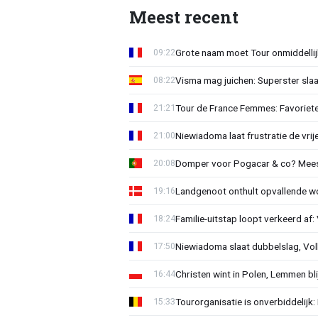
Meest recent
Grote naam moet Tour onmiddellijk
09:22
Visma mag juichen: Superster slaa
08:22
Tour de France Femmes: Favorieten
21:21
Niewiadoma laat frustratie de vrij
21:00
Domper voor Pogacar & co? Mee
20:08
Landgenoot onthult opvallende w
19:16
Familie-uitstap loopt verkeerd af
18:24
Niewiadoma slaat dubbelslag, Vol
17:50
Christen wint in Polen, Lemmen blij
16:44
Tourorganisatie is onverbiddelijk
15:33