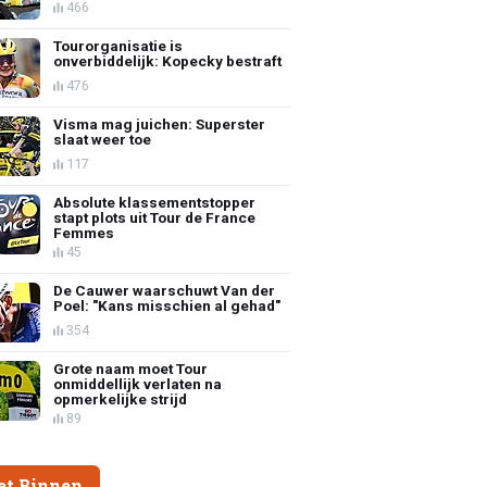
466
Tourorganisatie is
onverbiddelijk: Kopecky bestraft
476
Visma mag juichen: Superster
slaat weer toe
117
Absolute klassementstopper
stapt plots uit Tour de France
Femmes
45
De Cauwer waarschuwt Van der
Poel: "Kans misschien al gehad"
354
Grote naam moet Tour
onmiddellijk verlaten na
opmerkelijke strijd
89
et Binnen