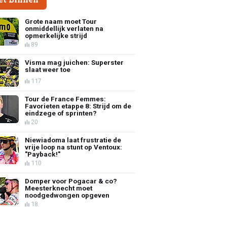
Grote naam moet Tour
onmiddellijk verlaten na
opmerkelijke strijd
89
Visma mag juichen: Superster
slaat weer toe
117
Tour de France Femmes:
Favorieten etappe 8: Strijd om de
eindzege of sprinten?
20
Niewiadoma laat frustratie de
vrije loop na stunt op Ventoux:
"Payback!"
110
Domper voor Pogacar & co?
Meesterknecht moet
noodgedwongen opgeven
18