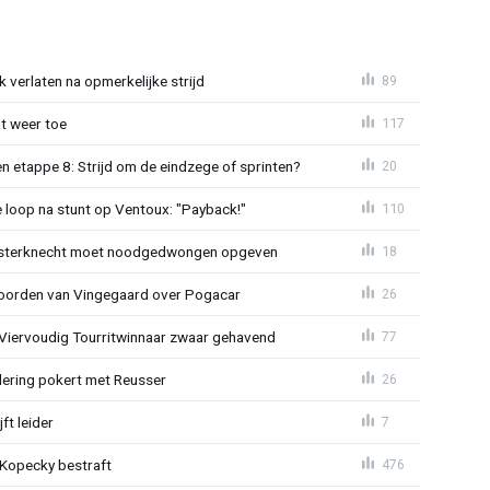
 verlaten na opmerkelijke strijd
89
t weer toe
117
 etappe 8: Strijd om de eindzege of sprinten?
20
e loop na stunt op Ventoux: "Payback!"
110
sterknecht moet noodgedwongen opgeven
18
oorden van Vingegaard over Pogacar
26
: Viervoudig Tourritwinnaar zwaar gehavend
77
lering pokert met Reusser
26
ft leider
7
: Kopecky bestraft
476