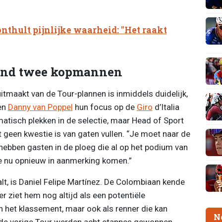
thult pijnlijke waarheid: "Het raakt
rond twee kopmannen
tmaakt van de Tour-plannen is inmiddels duidelijk,
 en
Danny van Poppel
hun focus op de
Giro
d’Italia
atisch plekken in de selectie, maar Head of Sport
 geen kwestie is van gaten vullen. “Je moet naar de
e hebben gasten in de ploeg die al op het podium van
e nu opnieuw in aanmerking komen.”
alt, is Daniel Felipe Martínez. De Colombiaan kende
ziet hem nog altijd als een potentiële
 in het klassement, maar ook als renner die kan
N
 de vorige Tour werden acht etappes gewonnen