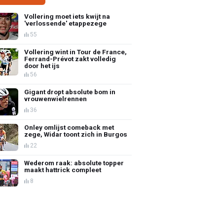
Vollering moet iets kwijt na
'verlossende' etappezege
55
Vollering wint in Tour de France,
Ferrand-Prévot zakt volledig
door het ijs
56
Gigant dropt absolute bom in
vrouwenwielrennen
36
Onley omlijst comeback met
zege, Widar toont zich in Burgos
22
Wederom raak: absolute topper
maakt hattrick compleet
8