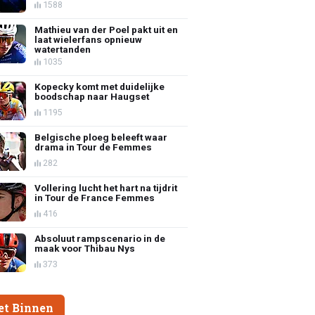
1588
Mathieu van der Poel pakt uit en
laat wielerfans opnieuw
watertanden
1035
Kopecky komt met duidelijke
boodschap naar Haugset
1195
Belgische ploeg beleeft waar
drama in Tour de Femmes
282
Vollering lucht het hart na tijdrit
in Tour de France Femmes
416
Absoluut rampscenario in de
maak voor Thibau Nys
373
et Binnen