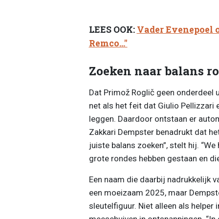
LEES OOK:
Vader Evenepoel on
Remco..."
Zoeken naar balans 
Dat Primož Roglič geen onderdeel ui
net als het feit dat Giulio Pellizzari
leggen. Daardoor ontstaan er autom
Zakkari Dempster benadrukt dat het
juiste balans zoeken”, stelt hij. “W
grote rondes hebben gestaan en di
Een naam die daarbij nadrukkelijk v
een moeizaam 2025, maar Dempster 
sleutelfiguur. Niet alleen als helper
meeschuiven in ontsnappingen. “In