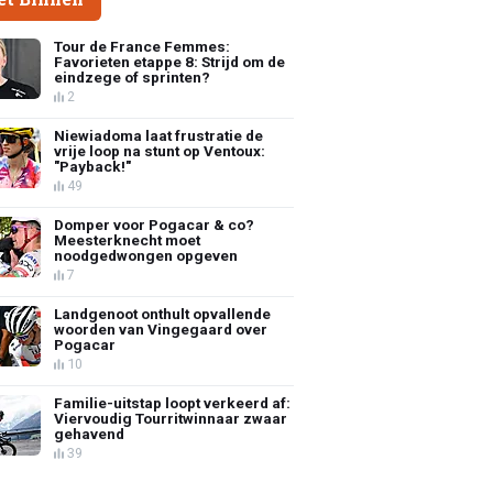
Tour de France Femmes:
Favorieten etappe 8: Strijd om de
eindzege of sprinten?
2
Niewiadoma laat frustratie de
vrije loop na stunt op Ventoux:
"Payback!"
49
Domper voor Pogacar & co?
Meesterknecht moet
noodgedwongen opgeven
7
Landgenoot onthult opvallende
woorden van Vingegaard over
Pogacar
10
Familie-uitstap loopt verkeerd af:
Viervoudig Tourritwinnaar zwaar
gehavend
39