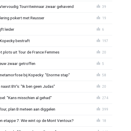
: Viervoudig Tourritwinnaar zwaar gehavend
39
lering pokert met Reusser
19
ft leider
6
: Kopecky bestraft
197
t plots uit Tour de France Femmes
20
euw zwaar getroffen
5
metamorfose bij Kopecky: "Enorme stap"
58
 naast BV's: "Ik ben geen Judas"
20
el: "Kans misschien al gehad"
274
Tour, plan B meteen aan diggelen
399
n etappe 7: Wie wint op de Mont Ventoux?
18