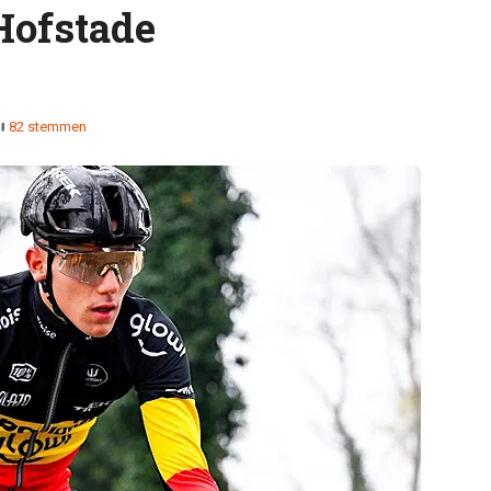
Hofstade
82 stemmen