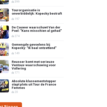
399
Tourorganisatie is
onverbiddelijk: Kopecky bestraft
197
De Cauwer waarschuwt Van der
Poel: "Kans misschien al gehad"
274
Gemengde gevoelens bij
Kopecky: "Ik baal ontzettend"
149
Reusser komt met serieuze
Ventoux-waarschuwing voor
Vollering
171
Absolute klassementstopper
stapt plots uit Tour de France
Femmes
20
et Binnen