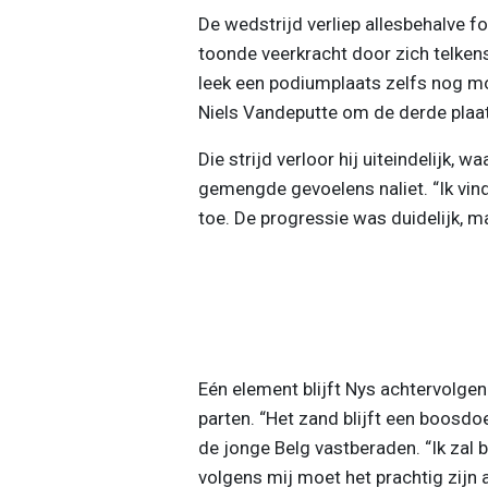
De wedstrijd verliep allesbehalve f
toonde veerkracht door zich telkens
leek een podiumplaats zelfs nog mog
Niels Vandeputte om de derde plaat
Die strijd verloor hij uiteindelijk, w
gemengde gevoelens naliet. “Ik vind
toe. De progressie was duidelijk, ma
Eén element blijft Nys achtervolge
parten. “Het zand blijft een boosdoe
de jonge Belg vastberaden. “Ik zal b
volgens mij moet het prachtig zijn a