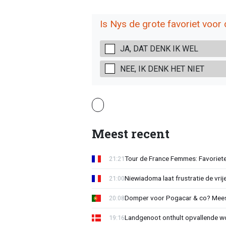
Is Nys de grote favoriet voor 
JA, DAT DENK IK WEL
NEE, IK DENK HET NIET
Meest recent
Tour de France Femmes: Favorieten
21:21
Niewiadoma laat frustratie de vrij
21:00
Domper voor Pogacar & co? Mee
20:08
Landgenoot onthult opvallende w
19:16