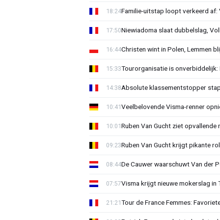
Familie-uitstap loopt verkeerd af
18:24
Niewiadoma slaat dubbelslag, Vol
17:50
Christen wint in Polen, Lemmen blij
16:44
Tourorganisatie is onverbiddelijk
15:33
Absolute klassementstopper stap
14:38
Veelbelovende Visma-renner opni
10:41
Ruben Van Gucht ziet opvallende 
10:01
Ruben Van Gucht krijgt pikante rol
09:23
De Cauwer waarschuwt Van der Po
08:44
Visma krijgt nieuwe mokerslag in 
07:57
Tour de France Femmes: Favoriete
21:21