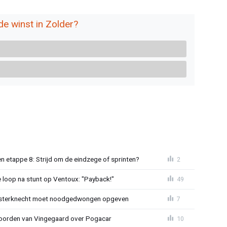
de winst in Zolder?
 etappe 8: Strijd om de eindzege of sprinten?
2
e loop na stunt op Ventoux: "Payback!"
49
sterknecht moet noodgedwongen opgeven
7
oorden van Vingegaard over Pogacar
10