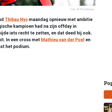
Foto: © PhotoNews
ond
Thibau Nys
maandag opnieuw met ambitie
gische kampioen had na zijn offday in
ijde iets recht te zetten, en dat deed hij ook.
it. In een cross met
Mathieu van der Poel
en
st het podium.
Po