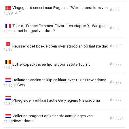
Vingegaard sneert naar Pogacar: "Word moedeloos van
27
hem"
15:33
Tour de France Femmes: Favorieten etappe 9 - Wie gaat
18
er met het geel vandoor?
14:44
Reusser doet boekje open over strijdplan op laatste dag
139
12:30
Lotte Kopecky is eerlijk na voorlaatste Tourrit
299
11:55
Hollandse analisten klip en klaar over ruzie Niewiadoma
279
en Gery
11:10
Ploegleider verklaart actie Gery jegens Niewiadoma
977
10:30
Vollering reageert op keiharde aantijgingen van
1584
Niewiadoma
09:45