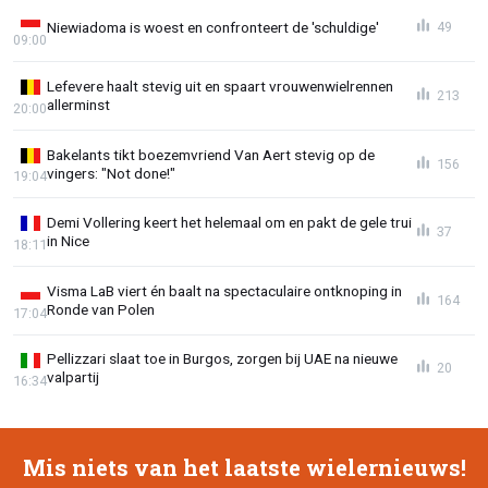
Niewiadoma is woest en confronteert de 'schuldige'
49
09:00
Lefevere haalt stevig uit en spaart vrouwenwielrennen
213
allerminst
20:00
Bakelants tikt boezemvriend Van Aert stevig op de
156
vingers: "Not done!"
19:04
Demi Vollering keert het helemaal om en pakt de gele trui
37
in Nice
18:11
Visma LaB viert én baalt na spectaculaire ontknoping in
164
Ronde van Polen
17:04
Pellizzari slaat toe in Burgos, zorgen bij UAE na nieuwe
20
valpartij
16:34
Mis niets van het laatste wielernieuws!