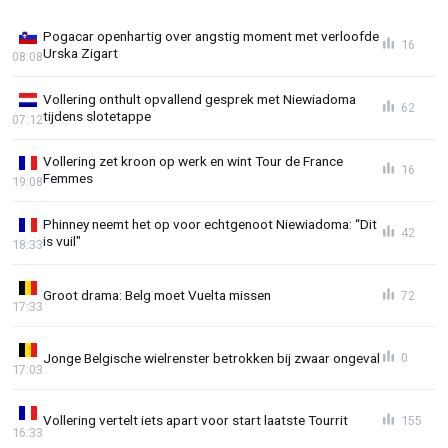
Pogacar openhartig over angstig moment met verloofde
16
Urska Zigart
08:08
Vollering onthult opvallend gesprek met Niewiadoma
62
tijdens slotetappe
07:12
Vollering zet kroon op werk en wint Tour de France
16
Femmes
19:08
Phinney neemt het op voor echtgenoot Niewiadoma: “Dit
42
is vuil"
18:33
Groot drama: Belg moet Vuelta missen
72
17:33
Jonge Belgische wielrenster betrokken bij zwaar ongeval
0
17:03
Vollering vertelt iets apart voor start laatste Tourrit
155
16:33