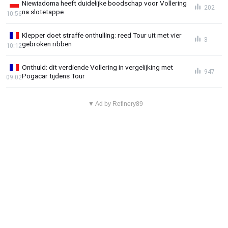
Niewiadoma heeft duidelijke boodschap voor Vollering
202
na slotetappe
10:56
Klepper doet straffe onthulling: reed Tour uit met vier
3
gebroken ribben
10:12
Onthuld: dit verdiende Vollering in vergelijking met
947
Pogacar tijdens Tour
09:02
▼ Ad by Refinery89