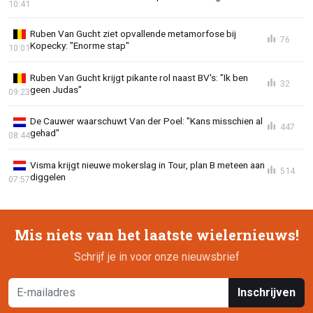
10:41
Ruben Van Gucht ziet opvallende metamorfose bij
76
Kopecky: "Enorme stap"
10:01
Ruben Van Gucht krijgt pikante rol naast BV's: "Ik ben
32
geen Judas"
09:23
De Cauwer waarschuwt Van der Poel: "Kans misschien al
447
gehad"
08:44
Visma krijgt nieuwe mokerslag in Tour, plan B meteen aan
514
diggelen
07:57
Mis niets van het laatste wielernieuws!
Schrijf je in voor onze nieuwsbrief
Inschrijven