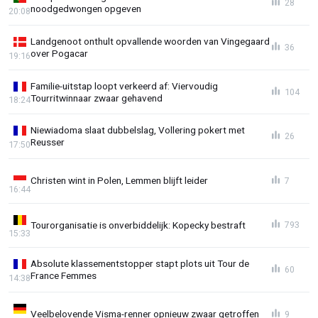
28
noodgedwongen opgeven
20:08
Landgenoot onthult opvallende woorden van Vingegaard
36
over Pogacar
19:16
Familie-uitstap loopt verkeerd af: Viervoudig
104
Tourritwinnaar zwaar gehavend
18:24
Niewiadoma slaat dubbelslag, Vollering pokert met
26
Reusser
17:50
Christen wint in Polen, Lemmen blijft leider
7
16:44
Tourorganisatie is onverbiddelijk: Kopecky bestraft
793
15:33
Absolute klassementstopper stapt plots uit Tour de
60
France Femmes
14:38
Veelbelovende Visma-renner opnieuw zwaar getroffen
9