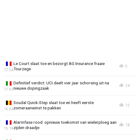
Le Court slaat toe en bezorgt AG Insurance fraaie
5
Tourzege
17:54
Definitief verdict: UCI deelt vier jaar schorsing uit na
24
nieuwe dopingzaak
17:02
Soudal Quick-Step slaat toe en heeft eerste
12
zomeraanwinst te pakken
16:04
Alarmfase rood: opnieuw toekomst van wielerploeg aan
18
zijden draadje
15:18