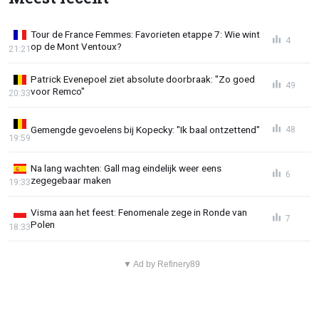
Tour de France Femmes: Favorieten etappe 7: Wie wint
4
op de Mont Ventoux?
21:21
Patrick Evenepoel ziet absolute doorbraak: "Zo goed
49
voor Remco"
20:33
Gemengde gevoelens bij Kopecky: "Ik baal ontzettend"
48
19:59
Na lang wachten: Gall mag eindelijk weer eens
6
zegegebaar maken
19:33
Visma aan het feest: Fenomenale zege in Ronde van
7
Polen
18:33
▼ Ad by Refinery89