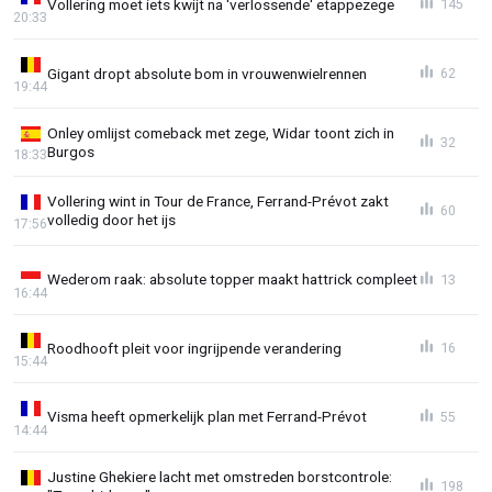
Vollering moet iets kwijt na 'verlossende' etappezege
145
20:33
Gigant dropt absolute bom in vrouwenwielrennen
62
19:44
Onley omlijst comeback met zege, Widar toont zich in
32
Burgos
18:33
Vollering wint in Tour de France, Ferrand-Prévot zakt
60
volledig door het ijs
17:56
Wederom raak: absolute topper maakt hattrick compleet
13
16:44
Roodhooft pleit voor ingrijpende verandering
16
15:44
Visma heeft opmerkelijk plan met Ferrand-Prévot
55
14:44
Justine Ghekiere lacht met omstreden borstcontrole:
198