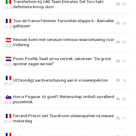
Transferbom bij UAE Team Emirates: Del Toro hakt
50
definitieve knoop door
14:26
Tour de France Femmes: Favorieten etappe 6 - Aanvallen
18
geblazen!
11:45
Reusser komt met serieuze Ventoux-waarschuwing voor
69
Vollering
10:43
Picnic PostNL haalt uit na vertrek Jakobsen: "De grote
15
sprinter zagen we niet"
10:01
UCI kondigt aardverschuiving aan in vrouwenpeloton
14
09:23
Hoe is Pogacar zó goed? Wetenschap onthult opvallend
35
puzzelstuk
08:42
Ferrand-Prévot ziet Tourdroom uiteenspatten na nieuwe
11
mokerslag
07:57