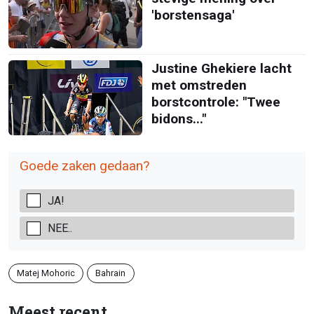
'borstensaga'
Justine Ghekiere lacht
met omstreden
borstcontrole: "Twee
bidons..."
Goede zaken gedaan?
JA!
NEE..
Matej Mohoric
Bahrain
Meest recent