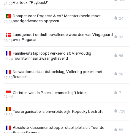
Ventoux: "Payback!"
21:00
Domper voor Pogacar & co? Meesterknecht moet
24
noodgedwongen opgeven
20:08
Landgenoot onthult opvallende woorden van Vingegaard
33
over Pogacar
19:16
Familie-uitstap loopt verkeerd af: Viervoudig
96
Tourritwinnaar zwaar gehavend
18:24
Niewiadoma slaat dubbelslag, Vollering pokert met
26
Reusser
17:50
Christen wint in Polen, Lemmen blijft leider
7
16:44
Tourorganisatie is onverbiddelijk: Kopecky bestraft
720
15:33
Absolute klassementstopper stapt plots uit Tour de
59
France Femmes