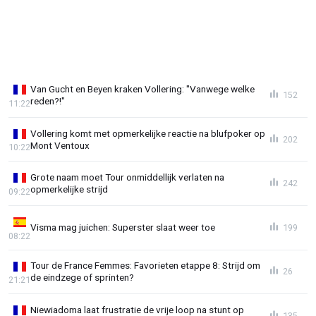
Van Gucht en Beyen kraken Vollering: "Vanwege welke
152
reden?!"
11:22
Vollering komt met opmerkelijke reactie na blufpoker op
202
Mont Ventoux
10:22
Grote naam moet Tour onmiddellijk verlaten na
242
opmerkelijke strijd
09:22
Visma mag juichen: Superster slaat weer toe
199
08:22
Tour de France Femmes: Favorieten etappe 8: Strijd om
26
de eindzege of sprinten?
21:21
Niewiadoma laat frustratie de vrije loop na stunt op
135