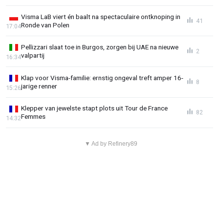
Visma LaB viert én baalt na spectaculaire ontknoping in
41
Ronde van Polen
17:04
Pellizzari slaat toe in Burgos, zorgen bij UAE na nieuwe
2
valpartij
16:34
Klap voor Visma-familie: ernstig ongeval treft amper 16-
8
jarige renner
15:26
Klepper van jewelste stapt plots uit Tour de France
82
Femmes
14:32
▼ Ad by Refinery89