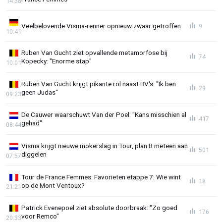
14:38
Veelbelovende Visma-renner opnieuw zwaar getroffen
9
10:41
Ruben Van Gucht ziet opvallende metamorfose bij
74
Kopecky: "Enorme stap"
10:01
Ruben Van Gucht krijgt pikante rol naast BV's: "Ik ben
29
geen Judas"
09:23
De Cauwer waarschuwt Van der Poel: "Kans misschien al
417
gehad"
08:44
Visma krijgt nieuwe mokerslag in Tour, plan B meteen aan
501
diggelen
07:57
Tour de France Femmes: Favorieten etappe 7: Wie wint
18
op de Mont Ventoux?
21:21
Patrick Evenepoel ziet absolute doorbraak: "Zo goed
176
voor Remco"
20:33