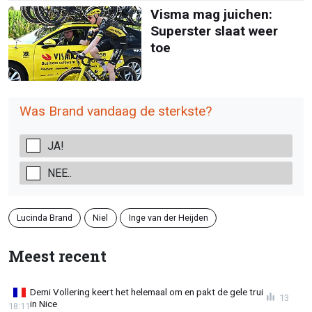
Visma mag juichen:
Superster slaat weer
toe
Was Brand vandaag de sterkste?
JA!
NEE..
Lucinda Brand
Niel
Inge van der Heijden
Meest recent
Demi Vollering keert het helemaal om en pakt de gele trui
13
in Nice
18:11