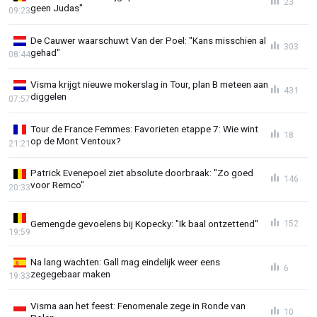
23
geen Judas"
09:23
De Cauwer waarschuwt Van der Poel: "Kans misschien al
303
gehad"
08:44
Visma krijgt nieuwe mokerslag in Tour, plan B meteen aan
431
diggelen
07:57
Tour de France Femmes: Favorieten etappe 7: Wie wint
18
op de Mont Ventoux?
21:21
Patrick Evenepoel ziet absolute doorbraak: "Zo goed
146
voor Remco"
20:33
Gemengde gevoelens bij Kopecky: "Ik baal ontzettend"
152
19:59
Na lang wachten: Gall mag eindelijk weer eens
6
zegegebaar maken
19:33
Visma aan het feest: Fenomenale zege in Ronde van
10