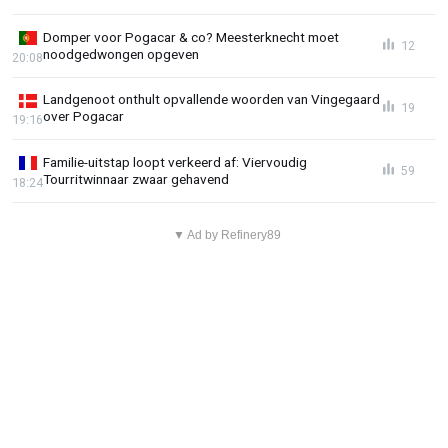
Domper voor Pogacar & co? Meesterknecht moet
12
noodgedwongen opgeven
20:08
Landgenoot onthult opvallende woorden van Vingegaard
19
over Pogacar
19:16
Familie-uitstap loopt verkeerd af: Viervoudig
59
Tourritwinnaar zwaar gehavend
18:24
▼ Ad by Refinery89