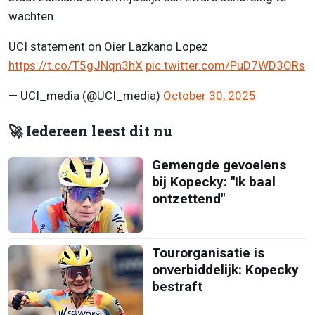
wachten.
UCI statement on Oier Lazkano Lopez
https://t.co/T5gJNqn3hX
pic.twitter.com/PuD7WD3ORs
— UCI_media (@UCI_media)
October 30, 2025
🚀 Iedereen leest dit nu
Gemengde gevoelens
bij Kopecky: "Ik baal
ontzettend"
Tourorganisatie is
onverbiddelijk: Kopecky
bestraft