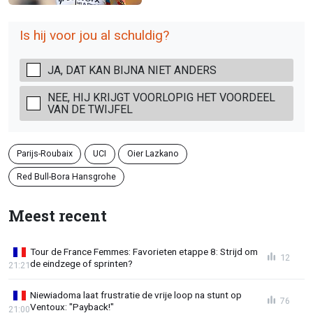
Is hij voor jou al schuldig?
JA, DAT KAN BIJNA NIET ANDERS
NEE, HIJ KRIJGT VOORLOPIG HET VOORDEEL
VAN DE TWIJFEL
Parijs-Roubaix
UCI
Oier Lazkano
Red Bull-Bora Hansgrohe
Meest recent
Tour de France Femmes: Favorieten etappe 8: Strijd om
12
de eindzege of sprinten?
21:21
Niewiadoma laat frustratie de vrije loop na stunt op
76
Ventoux: "Payback!"
21:00