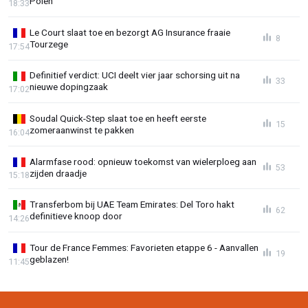
Polen
18:33
Le Court slaat toe en bezorgt AG Insurance fraaie
8
Tourzege
17:54
Definitief verdict: UCI deelt vier jaar schorsing uit na
33
nieuwe dopingzaak
17:02
Soudal Quick-Step slaat toe en heeft eerste
15
zomeraanwinst te pakken
16:04
Alarmfase rood: opnieuw toekomst van wielerploeg aan
53
zijden draadje
15:18
Transferbom bij UAE Team Emirates: Del Toro hakt
62
definitieve knoop door
14:26
Tour de France Femmes: Favorieten etappe 6 - Aanvallen
19
geblazen!
11:45