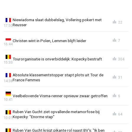
Niewiadoma slaat dubbelslag, Vollering pokert met
22
Reusser
17:50
Christen wint in Polen, Lemmen blijft leider
7
16:44
Tourorganisatie is onverbiddelijk: Kopecky bestraft
304
15:33
Absolute klassementstopper stapt plots uit Tour de
31
France Femmes
14:38
Veelbelovende Visma-renner opnieuw zwaar getroffen
6
10:41
Ruben Van Gucht ziet opvallende metamorfose bij
64
Kopecky: "Enorme stap"
10:01
Ruben Van Gucht krijgt pikante rol naast BV's: "Ik ben