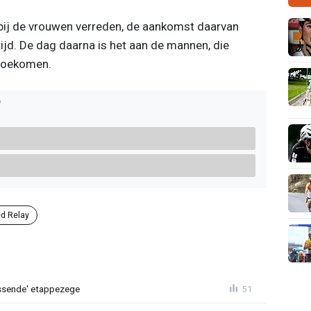
ij de vrouwen verreden, de aankomst daarvan
ijd. De dag daarna is het aan de mannen, die
 toekomen.
?
d Relay
lossende' etappezege
51