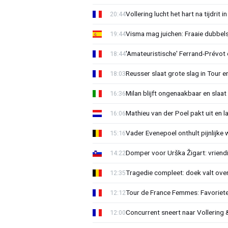
Vollering lucht het hart na tijdrit
20:44
Visma mag juichen: Fraaie dubbels
19:44
'Amateuristische' Ferrand-Prévot 
18:44
Reusser slaat grote slag in Tour en
18:03
Milan blijft ongenaakbaar en slaa
16:36
Mathieu van der Poel pakt uit en 
16:06
Vader Evenepoel onthult pijnlijke 
15:16
Domper voor Urška Žigart: vriend
14:22
Tragedie compleet: doek valt ove
12:35
Tour de France Femmes: Favorieten
12:12
Concurrent sneert naar Vollering 
12:00