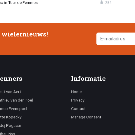
ma in Tour de Femmes
282
e wielernieuws!
enners
Informatie
ut van Aert
Home
thieu van der Poel
Privacy
mco Evenepoel
Contact
tte Kopecky
Manage Consent
dej Pogacar
ibau Nys