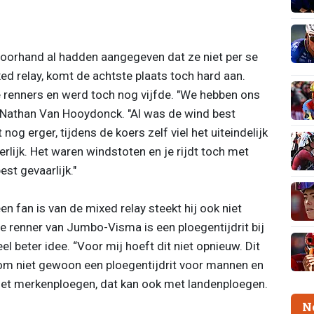
voorhand al hadden aangegeven dat ze niet per se
d relay, komt de achtste plaats toch hard aan.
 renners en werd toch nog vijfde. "We hebben ons
ij Nathan Van Hooydonck. "Al was de wind best
og erger, tijdens de koers zelf viel het uiteindelijk
rlijk. Het waren windstoten en je rijdt toch met
est gevaarlijk."
 fan is van de mixed relay steekt hij ook niet
e renner van Jumbo-Visma is een ploegentijdrit bij
l beter idee. “Voor mij hoeft dit niet opnieuw. Dit
rom niet gewoon een ploegentijdrit voor mannen en
met merkenploegen, dat kan ook met landenploegen.
N