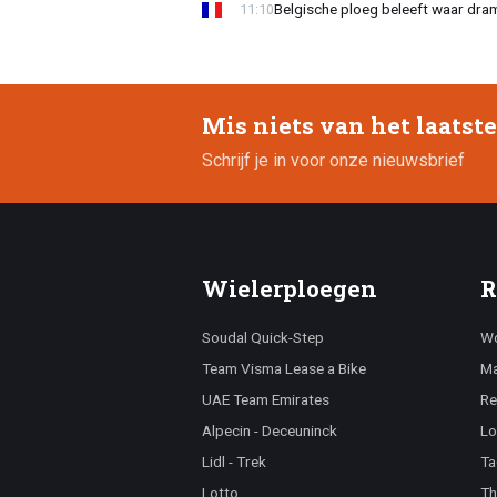
Belgische ploeg beleeft waar dra
11:10
Mis niets van het laatst
Schrijf je in voor onze nieuwsbrief
Wielerploegen
R
Soudal Quick-Step
Wo
Team Visma Lease a Bike
Ma
UAE Team Emirates
Re
Alpecin - Deceuninck
Lo
Lidl - Trek
Ta
Lotto
Th