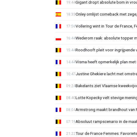
Gigant dropt absolute bom in vr
19:44
Onley omlijst comeback met zege,
18:33
Vollering wint in Tour de France, F
17:56
Wederom raak: absolute topper m
16:44
Roodhooft pleit voor ingrijpende 
15:44
Visma heeft opmerkelijk plan met
14:44
Justine Ghekiere lacht met omstre
10:47
Bakelants ziet Vlaamse kweekvijve
09:24
Lotte Kopecky velt stevige menin
08:40
Armstrong maakt brandhout van Fer
08:04
Absoluut rampscenario in de maa
07:19
Tour de France Femmes: Favoriete
21:22