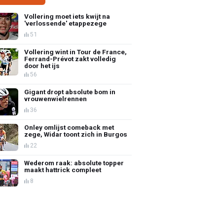
Vollering moet iets kwijt na
'verlossende' etappezege
51
Vollering wint in Tour de France,
Ferrand-Prévot zakt volledig
door het ijs
56
Gigant dropt absolute bom in
vrouwenwielrennen
36
Onley omlijst comeback met
zege, Widar toont zich in Burgos
22
Wederom raak: absolute topper
maakt hattrick compleet
8