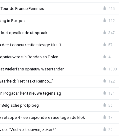
 in Tour de France Femmes
415
lag in Burgos
112
doet opvallende uitspraak
347
 deelt concurrentie stevige tik uit
57
t opnieuw toe in Ronde van Polen
4
laat wielerfans opnieuw watertanden
1033
waarheid: "Het raakt Remco..."
122
in Pogacar kent nieuwe tegenslag
181
r Belgische profploeg
56
 etappe 4 - een bijzondere race tegen de klok
17
& co: "Veel vertrouwen, zeker?"
29