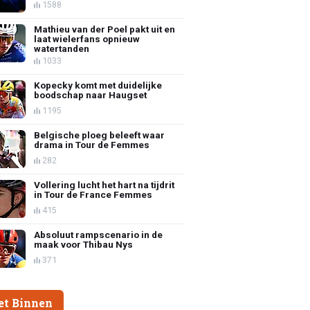
1588
Mathieu van der Poel pakt uit en
laat wielerfans opnieuw
watertanden
1033
Kopecky komt met duidelijke
boodschap naar Haugset
1195
Belgische ploeg beleeft waar
drama in Tour de Femmes
282
Vollering lucht het hart na tijdrit
in Tour de France Femmes
415
Absoluut rampscenario in de
maak voor Thibau Nys
371
et Binnen