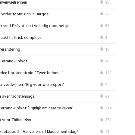
ouwenwielrennen
36
 Widar toont zich in Burgos
22
errand-Prévot zakt volledig door het ijs
56
aakt hattrick compleet
8
verandering
10
 Ferrand-Prévot
49
den borstcontrole: "Twee bidons..."
149
r verdwijnen: "Erg voor wielersport"
7
g over 'borstensaga'
69
rand-Prévot: "Pijnlijk om naar te kijken"
214
k voor Thibau Nys
371
n etappe 5 - Aanvallers of klassementsdag?
43