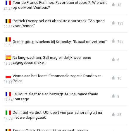
Tour de France Femmes: Favorieten etappe 7: Wie wint
18
op de Mont Ventoux?
21:21
Patrick Evenepoel ziet absolute doorbraak: "Zo goed
153
voor Remco"
20:33
Gemengde gevoelens bij Kopecky: "Ik baal ontzettend"
165
19:59
Na lang wachten: Gall mag eindelijk weer eens
6
zegegebaar maken
19:33
Visma aan het feest: Fenomenale zege in Ronde van
10
Polen
18:33
Le Court slaat toe en bezorgt AG Insurance fraaie
8
Tourzege
17:54
Definitief verdict: UCI deelt vier jaar schorsing uit na
35
nieuwe dopingzaak
17:02
Soudal Quick-Step slaat toe en heeft eerste