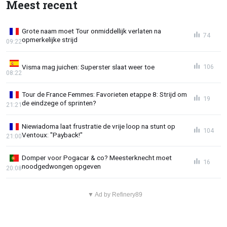
Meest recent
Grote naam moet Tour onmiddellijk verlaten na
74
opmerkelijke strijd
09:22
Visma mag juichen: Superster slaat weer toe
106
08:22
Tour de France Femmes: Favorieten etappe 8: Strijd om
19
de eindzege of sprinten?
21:21
Niewiadoma laat frustratie de vrije loop na stunt op
104
Ventoux: "Payback!"
21:00
Domper voor Pogacar & co? Meesterknecht moet
16
noodgedwongen opgeven
20:08
▼ Ad by Refinery89