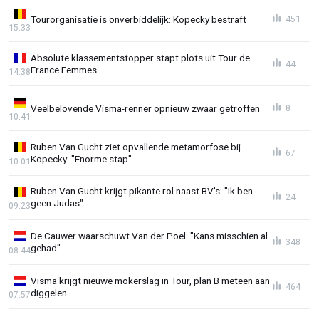
Tourorganisatie is onverbiddelijk: Kopecky bestraft
451
15:33
Absolute klassementstopper stapt plots uit Tour de
44
France Femmes
14:38
Veelbelovende Visma-renner opnieuw zwaar getroffen
8
10:41
Ruben Van Gucht ziet opvallende metamorfose bij
67
Kopecky: "Enorme stap"
10:01
Ruben Van Gucht krijgt pikante rol naast BV's: "Ik ben
24
geen Judas"
09:23
De Cauwer waarschuwt Van der Poel: "Kans misschien al
348
gehad"
08:44
Visma krijgt nieuwe mokerslag in Tour, plan B meteen aan
464
diggelen
07:57