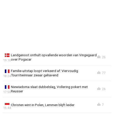
Landgenoot onthult opvallende woorden van Vingegaard
26
over Pogacar
19:16
Familie-uitstap loopt verkeerd af: Viervoudig
77
Tourritwinnaar zwaar gehavend
18:24
Niewiadoma slaat dubbelslag, Vollering pokert met
26
Reusser
17:50
Christen wint in Polen, Lemmen blijft leider
7
16:44