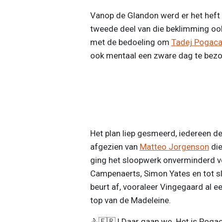
Vanop de Glandon werd er het heft
tweede deel van die beklimming oo
met de bedoeling om
Tadej Pogaca
ook mentaal een zware dag te bezo
Het plan liep gesmeerd, iedereen dee
afgezien van
Matteo Jorgenson
die
ging het sloopwerk onverminderd v
Campenaerts, Simon Yates en tot s
beurt af, vooraleer Vingegaard al 
top van de Madeleine.
🚴🇫🇷 | Daar gaan we. Het is Pogac