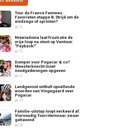
Tour de France Femmes:
Favorieten etappe 8: Strijd om de
eindzege of sprinten?
12
Niewiadoma laat frustratie de
vrije loop na stunt op Ventoux:
"Payback!"
75
Domper voor Pogacar & co?
Meesterknecht moet
noodgedwongen opgeven
12
Landgenoot onthult opvallende
woorden van Vingegaard over
Pogacar
19
Familie-uitstap loopt verkeerd af:
Viervoudig Tourritwinnaar zwaar
gehavend
58