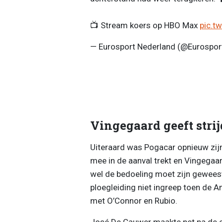
📺 Stream koers op HBO Max
pic.t
— Eurosport Nederland (@Eurospo
Vingegaard geeft strij
Uiteraard was Pogacar opnieuw zijn
mee in de aanval trekt en Vingega
wel de bedoeling moet zijn geweest?
ploegleiding niet ingreep toen de 
met O’Connor en Rubio.
José De Cauwer maakte net na de et