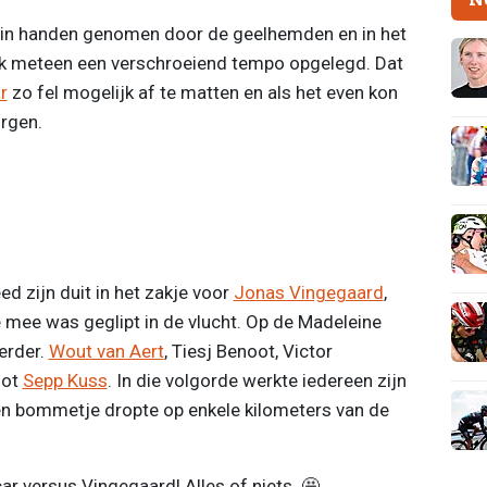
 in handen genomen door de geelhemden en in het
k meteen een verschroeiend tempo opgelegd. Dat
r
zo fel mogelijk af te matten en als het even kon
rgen.
d zijn duit in het zakje voor
Jonas Vingegaard
,
 mee was geglipt in de vlucht. Op de Madeleine
erder.
Wout van Aert
, Tiesj Benoot, Victor
lot
Sepp Kuss
. In die volgorde werkte iedereen zijn
een bommetje dropte op enkele kilometers van de
ar versus Vingegaard! Alles of niets. 🤩