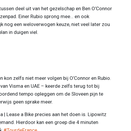
tussen deel uit van het gezelschap en Ben O’Connor
hazenpad. Einer Rubio sprong mee… en ook
 nog een weloverwogen keuze, niet veel later zou
lan in duigen viel.
n kon zelfs niet meer volgen bij O’Connor en Rubio.
van Visma en UAE – keerde zelfs terug tot bij
oordend tempo opleggen om de Sloveen pijn te
erwijs geen sprake meer.
a | Lease a Bike precies aan het doen is. Lipowitz
iemand. Hierdoor kan een groep die 4 minuten
🤷
#TourdeFrance