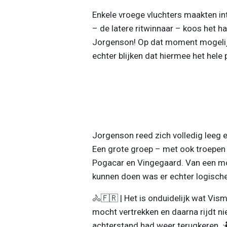
Enkele vroege vluchters maakten in
– de latere ritwinnaar – koos het 
Jorgenson! Op dat moment mogelijk
echter blijken dat hiermee het hele p
Jorgenson reed zich volledig leeg e
Een grote groep – met ook troepen 
Pogacar en Vingegaard. Van een m
kunnen doen was er echter logisch
🚴🇫🇷 | Het is onduidelijk wat Vism
mocht vertrekken en daarna rijdt n
achterstand had weer terugkeren. 