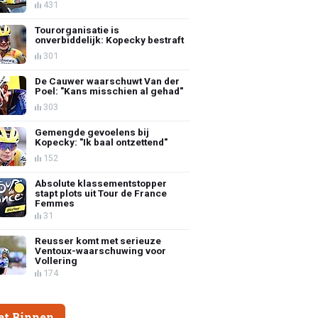
431
Tourorganisatie is
onverbiddelijk: Kopecky bestraft
301
De Cauwer waarschuwt Van der
Poel: "Kans misschien al gehad"
303
Gemengde gevoelens bij
Kopecky: "Ik baal ontzettend"
152
Absolute klassementstopper
stapt plots uit Tour de France
Femmes
31
Reusser komt met serieuze
Ventoux-waarschuwing voor
Vollering
174
et Binnen