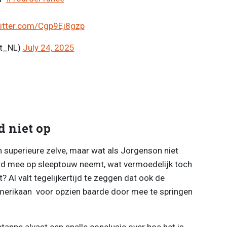
witter.com/Cgp9Ej8gzp
rt_NL)
July 24, 2025
d niet op
 superieure zelve, maar wat als Jorgenson niet
ard mee op sleeptouw neemt, wat vermoedelijk toch
 Al valt tegelijkertijd te zeggen dat ook de
Amerikaan voor opzien baarde door mee te springen
appe alvast een snelle conclusie over hoe het is