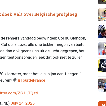
 doek valt over Belgische profploeg
de renners vandaag bedwingen: Col du Glandon,
 Col de la Loze, alle drie beklimmingen van buiten
as dan ook geenszins uit de lucht gegrepen, het
gen tentoonspreiden leek dat ook niet te zullen
 kilometer, maar het is al bijna een 1-tegen-1
beuren? 🤩
#TourdeFrance
witter.com/ZG1lLTQstU
rt_NL)
July 24, 2025
N