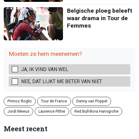
Belgische ploeg beleeft
waar drama in Tour de
Femmes
Moeten ze hem meenemen?
JA, IK VIND VAN WEL
NEE, DAT LIJKT ME BETER VAN NIET
Primoz Roglic
Tour de France
Danny van Poppel
Jordi Meeus
Laurence Pithie
Red Bull-Bora Hansgrohe
Meest recent