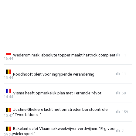
Wederom raak: absolute topper maakt hattrick compleet
11
16:44
Roodhooft pleit voor ingrijpende verandering
11
15:44
Visma heeft opmerkelijk plan met Ferrand-Prévot
50
14:44
Justine Ghekiere lacht met omstreden borstcontrole:
159
"Twee bidons..."
10:47
Bakelants ziet Vlaamse kweekvijver verdwijnen: "Erg voor
7
wielersport"
09:24