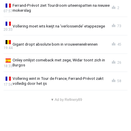
Ferrand-Prévot ziet Tourdroom uiteenspatten na nieuwe
2
mokerslag
07:57
Vollering moet iets kwijt na 'verlossende' etappezege
73
20:33
Gigant dropt absolute bom in vrouwenwielrennen
45
19:44
Onley omlijst comeback met zege, Widar toont zich in
26
Burgos
18:33
Vollering wint in Tour de France, Ferrand-Prévot zakt
58
volledig door het ijs
17:56
▼ Ad by Refinery89