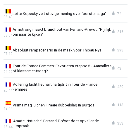
Lotte Kopecky velt stevige mening over 'borstensaga'
74
08:40
Armstrong maakt brandhout van Ferrand-Prévot: "Pijnlijk
216
om naar te kijken"
08:04
Absoluut rampscenario in de maak voor Thibau Nys
398
07:19
Tour de France Femmes: Favorieten etappe 5 - Aanvallers
43
of klassementsdag?
21:22
Vollering lucht het hart na tijdrit in Tour de France
420
Femmes
20:44
Visma mag juichen: Fraaie dubbelslag in Burgos
113
19:44
'Amateuristische' Ferrand-Prévot doet opvallende
353
uitspraak
18:44