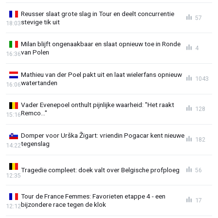
Reusser slaat grote slag in Tour en deelt concurrentie
57
stevige tik uit
18:03
Milan blijft ongenaakbaar en slaat opnieuw toe in Ronde
4
van Polen
16:36
Mathieu van der Poel pakt uit en laat wielerfans opnieuw
1043
watertanden
16:06
Vader Evenepoel onthult pijnlijke waarheid: "Het raakt
128
Remco..."
15:16
Domper voor Urška Žigart: vriendin Pogacar kent nieuwe
182
tegenslag
14:22
Tragedie compleet: doek valt over Belgische profploeg
56
12:35
Tour de France Femmes: Favorieten etappe 4 - een
17
bijzondere race tegen de klok
12:12