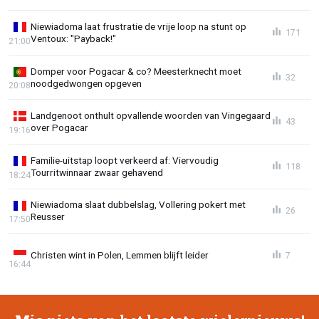
Niewiadoma laat frustratie de vrije loop na stunt op
171
Ventoux: "Payback!"
21:00
Domper voor Pogacar & co? Meesterknecht moet
32
noodgedwongen opgeven
20:08
Landgenoot onthult opvallende woorden van Vingegaard
43
over Pogacar
19:16
Familie-uitstap loopt verkeerd af: Viervoudig
118
Tourritwinnaar zwaar gehavend
18:24
Niewiadoma slaat dubbelslag, Vollering pokert met
26
Reusser
17:50
Christen wint in Polen, Lemmen blijft leider
7
16:44