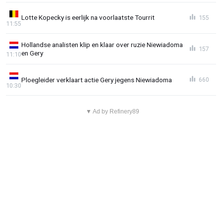
Lotte Kopecky is eerlijk na voorlaatste Tourrit
155
11:55
Hollandse analisten klip en klaar over ruzie Niewiadoma
157
en Gery
11:10
Ploegleider verklaart actie Gery jegens Niewiadoma
660
10:30
▼ Ad by Refinery89