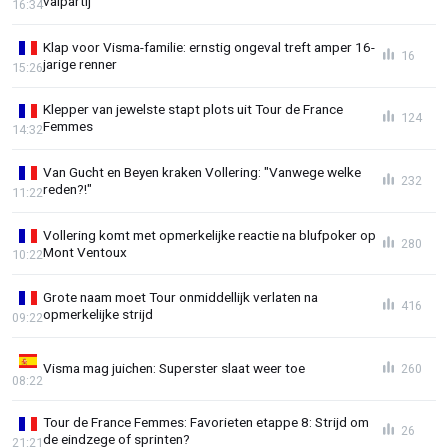
valpartij
16:34
Klap voor Visma-familie: ernstig ongeval treft amper 16-
16
jarige renner
15:26
Klepper van jewelste stapt plots uit Tour de France
124
Femmes
14:32
Van Gucht en Beyen kraken Vollering: "Vanwege welke
232
reden?!"
11:22
Vollering komt met opmerkelijke reactie na blufpoker op
280
Mont Ventoux
10:22
Grote naam moet Tour onmiddellijk verlaten na
416
opmerkelijke strijd
09:22
Visma mag juichen: Superster slaat weer toe
260
08:22
Tour de France Femmes: Favorieten etappe 8: Strijd om
26
de eindzege of sprinten?
21:21