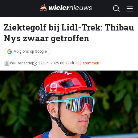
Ziektegolf bij Lidl-Trek: Thibau
Nys zwaar getroffen
Volg ons op Google
WN Redactie
22 juni 2025 08:29
138 stemmen