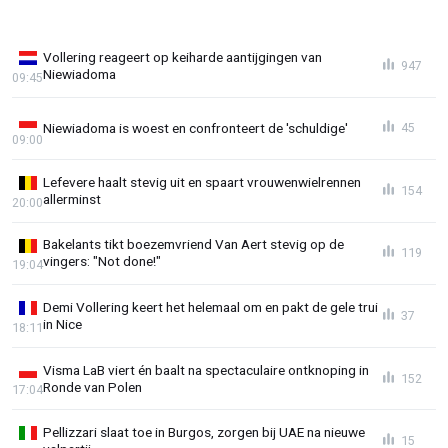
Vollering reageert op keiharde aantijgingen van
947
Niewiadoma
09:45
Niewiadoma is woest en confronteert de 'schuldige'
45
09:00
Lefevere haalt stevig uit en spaart vrouwenwielrennen
154
allerminst
20:00
Bakelants tikt boezemvriend Van Aert stevig op de
119
vingers: "Not done!"
19:04
Demi Vollering keert het helemaal om en pakt de gele trui
37
in Nice
18:11
Visma LaB viert én baalt na spectaculaire ontknoping in
152
Ronde van Polen
17:04
Pellizzari slaat toe in Burgos, zorgen bij UAE na nieuwe
15