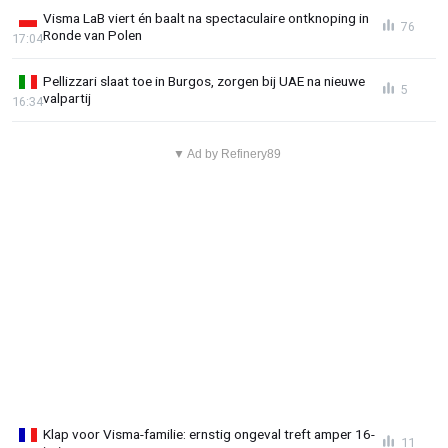
Visma LaB viert én baalt na spectaculaire ontknoping in
76
Ronde van Polen
17:04
Pellizzari slaat toe in Burgos, zorgen bij UAE na nieuwe
5
valpartij
16:34
▼ Ad by Refinery89
Klap voor Visma-familie: ernstig ongeval treft amper 16-
11