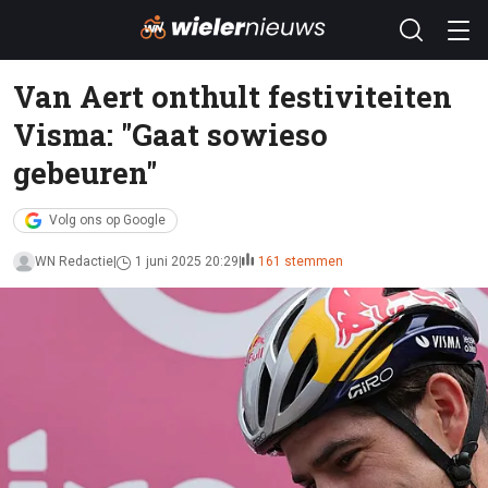
Van Aert onthult festiviteiten
Visma: "Gaat sowieso
gebeuren"
Volg ons op Google
WN Redactie
1 juni 2025 20:29
161 stemmen