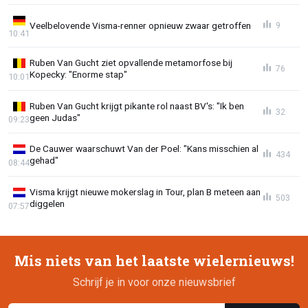
Veelbelovende Visma-renner opnieuw zwaar getroffen
9
10:41
Ruben Van Gucht ziet opvallende metamorfose bij
76
Kopecky: "Enorme stap"
10:01
Ruben Van Gucht krijgt pikante rol naast BV's: "Ik ben
32
geen Judas"
09:23
De Cauwer waarschuwt Van der Poel: "Kans misschien al
434
gehad"
08:44
Visma krijgt nieuwe mokerslag in Tour, plan B meteen aan
503
diggelen
07:57
Mis niets van het laatste wielernieuws!
Schrijf je in voor onze nieuwsbrief