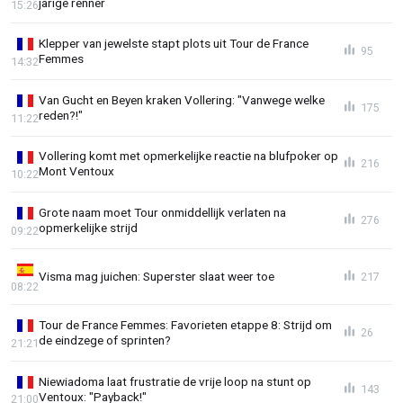
jarige renner
15:26
Klepper van jewelste stapt plots uit Tour de France
95
Femmes
14:32
Van Gucht en Beyen kraken Vollering: "Vanwege welke
175
reden?!"
11:22
Vollering komt met opmerkelijke reactie na blufpoker op
216
Mont Ventoux
10:22
Grote naam moet Tour onmiddellijk verlaten na
276
opmerkelijke strijd
09:22
Visma mag juichen: Superster slaat weer toe
217
08:22
Tour de France Femmes: Favorieten etappe 8: Strijd om
26
de eindzege of sprinten?
21:21
Niewiadoma laat frustratie de vrije loop na stunt op
143
Ventoux: "Payback!"
21:00