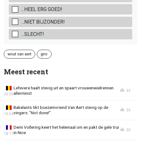
...HEEL ERG GOED!
...NIET BIJZONDER!
...SLECHT!
wout van aert
giro
Meest recent
Lefevere haalt stevig uit en spaart vrouwenwielrennen
33
allerminst
20:00
Bakelants tikt boezemvriend Van Aert stevig op de
36
vingers: "Not done!"
19:04
Demi Vollering keert het helemaal om en pakt de gele trui
30
in Nice
18:11