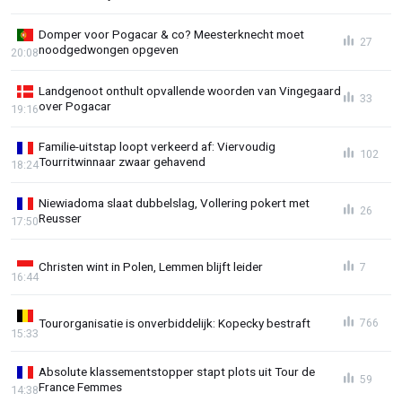
Domper voor Pogacar & co? Meesterknecht moet
27
noodgedwongen opgeven
20:08
Landgenoot onthult opvallende woorden van Vingegaard
33
over Pogacar
19:16
Familie-uitstap loopt verkeerd af: Viervoudig
102
Tourritwinnaar zwaar gehavend
18:24
Niewiadoma slaat dubbelslag, Vollering pokert met
26
Reusser
17:50
Christen wint in Polen, Lemmen blijft leider
7
16:44
Tourorganisatie is onverbiddelijk: Kopecky bestraft
766
15:33
Absolute klassementstopper stapt plots uit Tour de
59
France Femmes
14:38