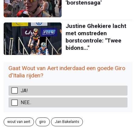
'borstensaga'
Justine Ghekiere lacht
met omstreden
borstcontrole: "Twee
bidons..."
Gaat Wout van Aert inderdaad een goede Giro
d'Italia rijden?
JA!
NEE..
wout van aert
giro
Jan Bakelants