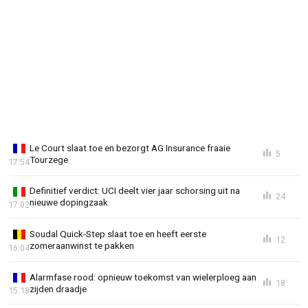
Le Court slaat toe en bezorgt AG Insurance fraaie
5
Tourzege
17:54
Definitief verdict: UCI deelt vier jaar schorsing uit na
24
nieuwe dopingzaak
17:02
Soudal Quick-Step slaat toe en heeft eerste
12
zomeraanwinst te pakken
16:04
Alarmfase rood: opnieuw toekomst van wielerploeg aan
18
zijden draadje
15:18