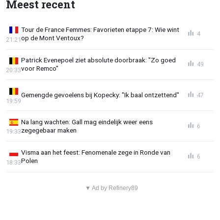
Meest recent
Tour de France Femmes: Favorieten etappe 7: Wie wint
4
op de Mont Ventoux?
21:21
Patrick Evenepoel ziet absolute doorbraak: "Zo goed
49
voor Remco"
20:33
Gemengde gevoelens bij Kopecky: "Ik baal ontzettend"
47
19:59
Na lang wachten: Gall mag eindelijk weer eens
6
zegegebaar maken
19:33
Visma aan het feest: Fenomenale zege in Ronde van
6
Polen
18:33
▼ Ad by Refinery89