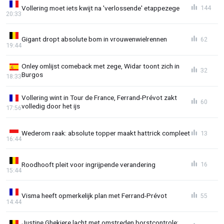
Vollering moet iets kwijt na 'verlossende' etappezege
144
20:33
Gigant dropt absolute bom in vrouwenwielrennen
62
19:44
Onley omlijst comeback met zege, Widar toont zich in
32
Burgos
18:33
Vollering wint in Tour de France, Ferrand-Prévot zakt
60
volledig door het ijs
17:56
Wederom raak: absolute topper maakt hattrick compleet
13
16:44
Roodhooft pleit voor ingrijpende verandering
16
15:44
Visma heeft opmerkelijk plan met Ferrand-Prévot
55
14:44
Justine Ghekiere lacht met omstreden borstcontrole: