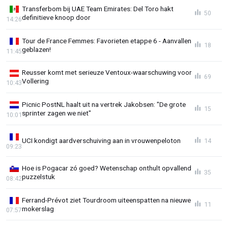
Transferbom bij UAE Team Emirates: Del Toro hakt
50
definitieve knoop door
14:26
Tour de France Femmes: Favorieten etappe 6 - Aanvallen
18
geblazen!
11:45
Reusser komt met serieuze Ventoux-waarschuwing voor
69
Vollering
10:43
Picnic PostNL haalt uit na vertrek Jakobsen: "De grote
15
sprinter zagen we niet"
10:01
UCI kondigt aardverschuiving aan in vrouwenpeloton
14
09:23
Hoe is Pogacar zó goed? Wetenschap onthult opvallend
35
puzzelstuk
08:42
Ferrand-Prévot ziet Tourdroom uiteenspatten na nieuwe
11
mokerslag
07:57