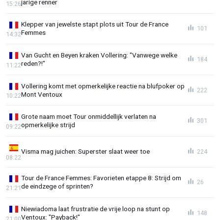
jarige renner
15:26
Klepper van jewelste stapt plots uit Tour de France
101
Femmes
14:32
Van Gucht en Beyen kraken Vollering: "Vanwege welke
184
reden?!"
11:22
Vollering komt met opmerkelijke reactie na blufpoker op
222
Mont Ventoux
10:22
Grote naam moet Tour onmiddellijk verlaten na
301
opmerkelijke strijd
09:22
Visma mag juichen: Superster slaat weer toe
224
08:22
Tour de France Femmes: Favorieten etappe 8: Strijd om
26
de eindzege of sprinten?
21:21
Niewiadoma laat frustratie de vrije loop na stunt op
148
Ventoux: "Payback!"
21:00