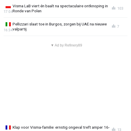
Visma LaB viert én baalt na spectaculaire ontknoping in
103
Ronde van Polen
17:04
Pellizzari slaat toe in Burgos, zorgen bij UAE na nieuwe
7
valpartij
16:34
▼ Ad by Refinery89
Klap voor Visma-familie: ernstig ongeval treft amper 16-
13