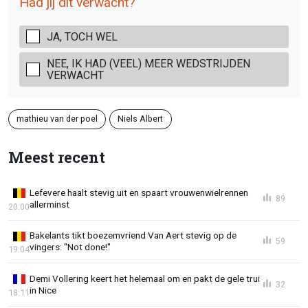
Had jij dit verwacht?
JA, TOCH WEL
NEE, IK HAD (VEEL) MEER WEDSTRIJDEN
VERWACHT
mathieu van der poel
Niels Albert
Meest recent
Lefevere haalt stevig uit en spaart vrouwenwielrennen
89
allerminst
20:00
Bakelants tikt boezemvriend Van Aert stevig op de
59
vingers: "Not done!"
19:04
Demi Vollering keert het helemaal om en pakt de gele trui
32
in Nice
18:11