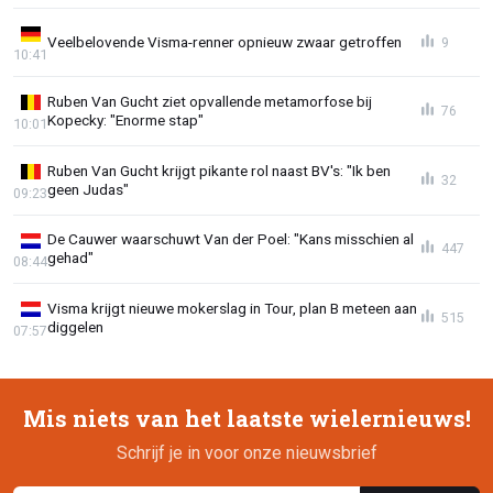
Veelbelovende Visma-renner opnieuw zwaar getroffen
9
10:41
Ruben Van Gucht ziet opvallende metamorfose bij
76
Kopecky: "Enorme stap"
10:01
Ruben Van Gucht krijgt pikante rol naast BV's: "Ik ben
32
geen Judas"
09:23
De Cauwer waarschuwt Van der Poel: "Kans misschien al
447
gehad"
08:44
Visma krijgt nieuwe mokerslag in Tour, plan B meteen aan
515
diggelen
07:57
Mis niets van het laatste wielernieuws!
Schrijf je in voor onze nieuwsbrief