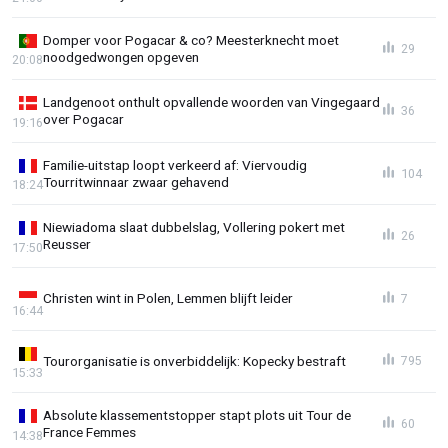
Domper voor Pogacar & co? Meesterknecht moet
29
noodgedwongen opgeven
20:08
Landgenoot onthult opvallende woorden van Vingegaard
36
over Pogacar
19:16
Familie-uitstap loopt verkeerd af: Viervoudig
104
Tourritwinnaar zwaar gehavend
18:24
Niewiadoma slaat dubbelslag, Vollering pokert met
26
Reusser
17:50
Christen wint in Polen, Lemmen blijft leider
7
16:44
Tourorganisatie is onverbiddelijk: Kopecky bestraft
795
15:33
Absolute klassementstopper stapt plots uit Tour de
60
France Femmes
14:38