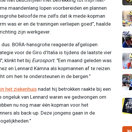
eb me maandenlang lopen voorbereiden en plannen
ansgrohe beloofde me zelfs dat ik mede-kopman
rm was er en de trainingen verliepen goed”, haalde
richting zijn werkgever.
s dus. BORA-hansgrohe reageerde afgelopen
egie voor de Giro d’Italia is tijdens de laatste vier
 klinkt het bij
Eurosport.
"Een maand geleden was
inez en Lennard Kämna als kopmannen af te reizen.
cht om hen te ondersteunen in de bergen.”
 in het ziekenhuis
nadat hij betrokken raakte bij een
tige ongeluk van Lennard waren we gedwongen om
hebben nu nog maar één kopman voor het
enners als back-up. Deze jongens gaan in de
ogelijkheden.”
N