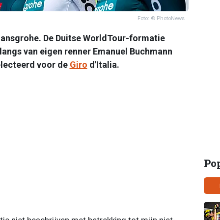
Foto: © PhotoNews
-hansgrohe. De Duitse WorldTour-formatie
 langs van eigen renner Emanuel Buchmann
electeerd voor de
Giro
d'Italia.
Po
atie niet beschrijven met betrekking tot mijn niet-