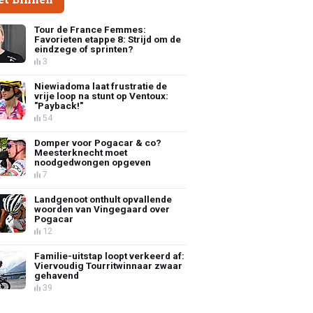
Tour de France Femmes:
Favorieten etappe 8: Strijd om de
eindzege of sprinten?
3
Niewiadoma laat frustratie de
vrije loop na stunt op Ventoux:
"Payback!"
54
Domper voor Pogacar & co?
Meesterknecht moet
noodgedwongen opgeven
7
Landgenoot onthult opvallende
woorden van Vingegaard over
Pogacar
12
Familie-uitstap loopt verkeerd af:
Viervoudig Tourritwinnaar zwaar
gehavend
39