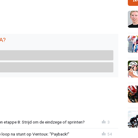
RA?
 etappe 8: Strijd om de eindzege of sprinten?
3
e loop na stunt op Ventoux: "Payback!"
54