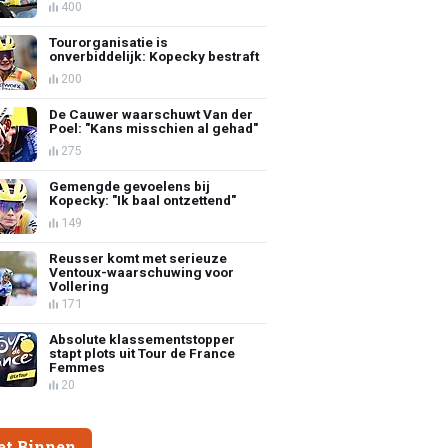
400
Tourorganisatie is
onverbiddelijk: Kopecky bestraft
200
De Cauwer waarschuwt Van der
Poel: "Kans misschien al gehad"
275
Gemengde gevoelens bij
Kopecky: "Ik baal ontzettend"
149
Reusser komt met serieuze
Ventoux-waarschuwing voor
Vollering
171
Absolute klassementstopper
stapt plots uit Tour de France
Femmes
20
et Binnen