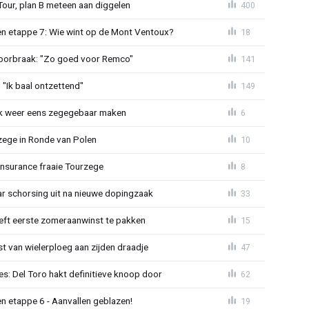
Tour, plan B meteen aan diggelen
400
n etappe 7: Wie wint op de Mont Ventoux?
18
doorbraak: "Zo goed voor Remco"
141
"Ik baal ontzettend"
149
ijk weer eens zegegebaar maken
6
zege in Ronde van Polen
10
Insurance fraaie Tourzege
8
jaar schorsing uit na nieuwe dopingzaak
33
eeft eerste zomeraanwinst te pakken
15
 van wielerploeg aan zijden draadje
47
s: Del Toro hakt definitieve knoop door
62
n etappe 6 - Aanvallen geblazen!
19