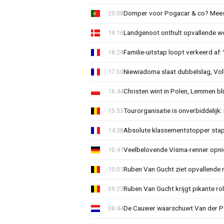
Domper voor Pogacar & co? Mee
20:08
Landgenoot onthult opvallende w
19:16
Familie-uitstap loopt verkeerd af
18:24
Niewiadoma slaat dubbelslag, Vol
17:50
Christen wint in Polen, Lemmen blij
16:44
Tourorganisatie is onverbiddelijk
15:33
Absolute klassementstopper stap
14:38
Veelbelovende Visma-renner opni
10:41
Ruben Van Gucht ziet opvallende 
10:01
Ruben Van Gucht krijgt pikante rol
09:23
De Cauwer waarschuwt Van der Po
08:44