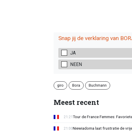
Snap jij de verklaring van BO
JA
NEEN
giro
Bora
Buchmann
Meest recent
Tour de France Femmes: Favorieten
21:21
Niewiadoma laat frustratie de vrij
21:00