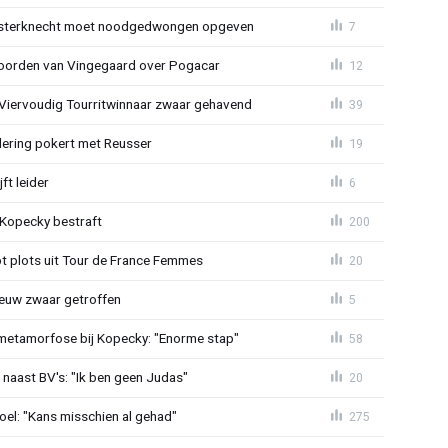
sterknecht moet noodgedwongen opgeven
7
oorden van Vingegaard over Pogacar
12
: Viervoudig Tourritwinnaar zwaar gehavend
39
lering pokert met Reusser
19
ft leider
6
: Kopecky bestraft
200
t plots uit Tour de France Femmes
20
euw zwaar getroffen
5
metamorfose bij Kopecky: "Enorme stap"
58
 naast BV's: "Ik ben geen Judas"
20
el: "Kans misschien al gehad"
275