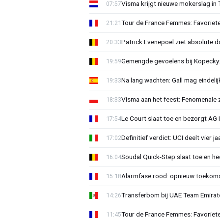
Visma krijgt nieuwe mokerslag in 
07:57
Tour de France Femmes: Favoriete
21:21
Patrick Evenepoel ziet absolute 
20:33
Gemengde gevoelens bij Kopecky: 
19:59
Na lang wachten: Gall mag eindel
19:33
Visma aan het feest: Fenomenale 
18:33
Le Court slaat toe en bezorgt AG 
17:54
Definitief verdict: UCI deelt vier 
17:02
Soudal Quick-Step slaat toe en h
16:04
Alarmfase rood: opnieuw toekomst
15:18
Transferbom bij UAE Team Emirate
14:26
Tour de France Femmes: Favoriete
11:45