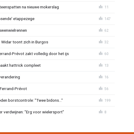
iteenspatten na nieuwe mokerslag
11
lossende' etappezege
147
ouwenwielrennen
62
 Widar toont zich in Burgos
32
errand-Prévot zakt volledig door het ijs
60
aakt hattrick compleet
13
verandering
16
 Ferrand-Prévot
56
den borstcontrole: "Twee bidons..."
199
r verdwijnen: "Erg voor wielersport"
8