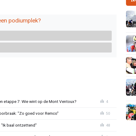
een podiumplek?
n etappe 7: Wie wint op de Mont Ventoux?
4
doorbraak: "Zo goed voor Remco"
50
"Ik baal ontzettend"
48