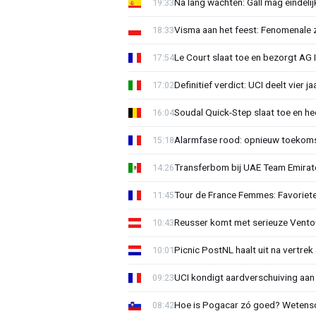
Na lang wachten: Gall mag eindel
19:33
Visma aan het feest: Fenomenale 
18:33
Le Court slaat toe en bezorgt AG 
17:54
Definitief verdict: UCI deelt vier 
17:02
Soudal Quick-Step slaat toe en h
16:04
Alarmfase rood: opnieuw toekomst
15:18
Transferbom bij UAE Team Emirate
14:26
Tour de France Femmes: Favoriete
11:45
Reusser komt met serieuze Vento
10:43
Picnic PostNL haalt uit na vertrek
10:01
UCI kondigt aardverschuiving aan
09:23
Hoe is Pogacar zó goed? Wetensc
08:42