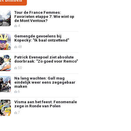
Tour de France Femmes:
Favorieten etappe 7: Wie wint op
de Mont Ventoux?
4
Gemengde gevoelens bij
Kopecky: "Ik baal ontzettend"
48
Patrick Evenepoel ziet absolute
doorbraak: "Zo goed voor Remco"
50
Na lang wachten: Gall mag
eindelijk weer eens zegegebaar
maken
6
Visma aan het feest: Fenomenale
zege in Ronde van Polen
7