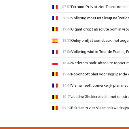
Ferrand-Prévot ziet Tourdroom u
07:57
Vollering moet iets kwijt na 'ver
20:33
Gigant dropt absolute bom in vr
19:44
Onley omlijst comeback met zege,
18:33
Vollering wint in Tour de France, F
17:56
Wederom raak: absolute topper m
16:44
Roodhooft pleit voor ingrijpende 
15:44
Visma heeft opmerkelijk plan met
14:44
Justine Ghekiere lacht met omstre
10:47
Bakelants ziet Vlaamse kweekvijve
09:24