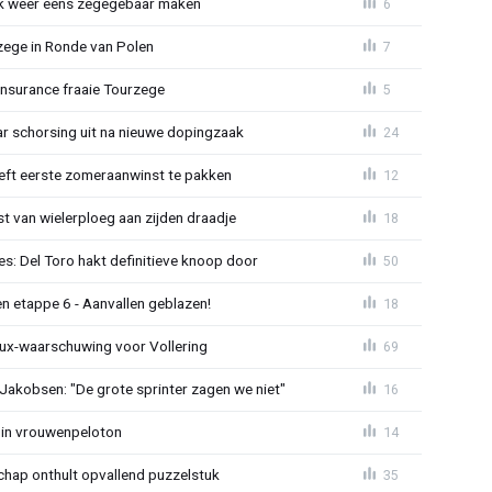
ijk weer eens zegegebaar maken
6
zege in Ronde van Polen
7
Insurance fraaie Tourzege
5
jaar schorsing uit na nieuwe dopingzaak
24
eeft eerste zomeraanwinst te pakken
12
 van wielerploeg aan zijden draadje
18
s: Del Toro hakt definitieve knoop door
50
n etappe 6 - Aanvallen geblazen!
18
ux-waarschuwing voor Vollering
69
 Jakobsen: "De grote sprinter zagen we niet"
16
 in vrouwenpeloton
14
hap onthult opvallend puzzelstuk
35