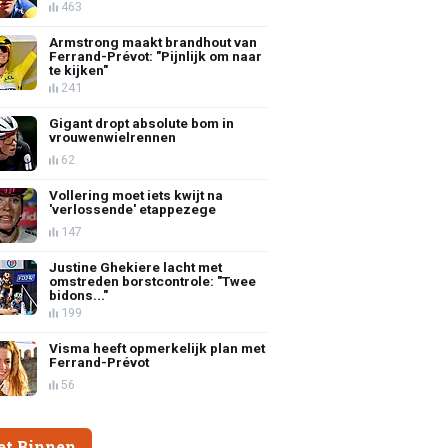
463
Armstrong maakt brandhout van
Ferrand-Prévot: "Pijnlijk om naar
te kijken"
241
Gigant dropt absolute bom in
vrouwenwielrennen
62
Vollering moet iets kwijt na
'verlossende' etappezege
147
Justine Ghekiere lacht met
omstreden borstcontrole: "Twee
bidons..."
199
Visma heeft opmerkelijk plan met
Ferrand-Prévot
56
et Binnen