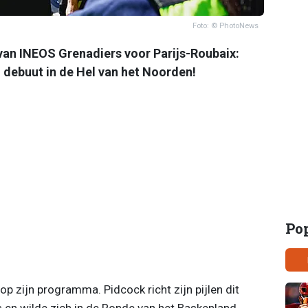
Foto: © PhotoNews
van INEOS Grenadiers voor Parijs-Roubaix:
debuut in de Hel van het Noorden!
Po
p zijn programma. Pidcock richt zijn pijlen dit
 en wilde zich in de Ronde van het Baskenland