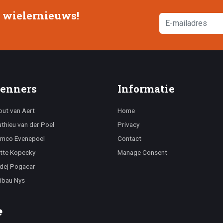
e wielernieuws!
enners
Informatie
ut van Aert
Home
thieu van der Poel
Privacy
mco Evenepoel
Contact
tte Kopecky
Manage Consent
dej Pogacar
ibau Nys