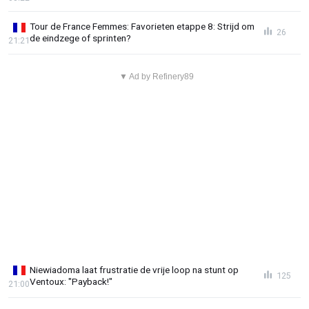
Tour de France Femmes: Favorieten etappe 8: Strijd om
26
de eindzege of sprinten?
21:21
▼ Ad by Refinery89
Niewiadoma laat frustratie de vrije loop na stunt op
125
Ventoux: "Payback!"
21:00