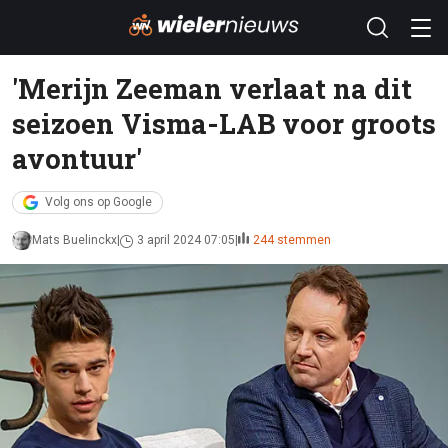
'Merijn Zeeman verlaat na dit
seizoen Visma-LAB voor groots
avontuur'
Volg ons op Google
Mats Buelinckx
3 april 2024 07:05
244 stemmen