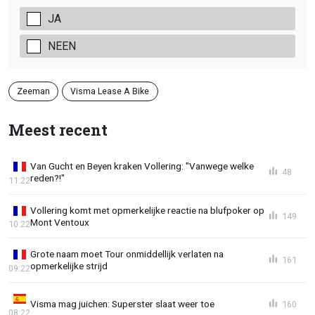
JA
NEEN
Zeeman
Visma Lease A Bike
Meest recent
Van Gucht en Beyen kraken Vollering: "Vanwege welke
48
reden?!"
11:22
Vollering komt met opmerkelijke reactie na blufpoker op
149
Mont Ventoux
10:22
Grote naam moet Tour onmiddellijk verlaten na
161
opmerkelijke strijd
09:22
Visma mag juichen: Superster slaat weer toe
160
08:22