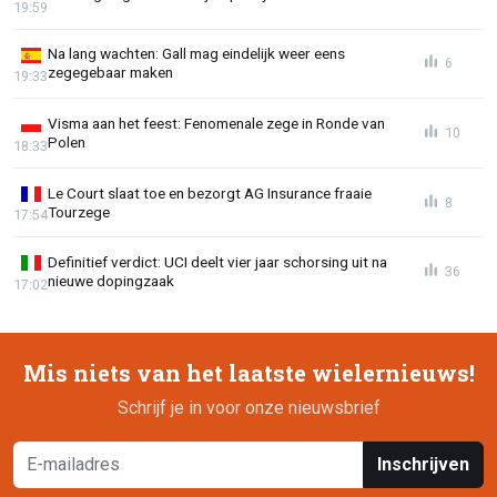
19:59
Na lang wachten: Gall mag eindelijk weer eens
6
zegegebaar maken
19:33
Visma aan het feest: Fenomenale zege in Ronde van
10
Polen
18:33
Le Court slaat toe en bezorgt AG Insurance fraaie
8
Tourzege
17:54
Definitief verdict: UCI deelt vier jaar schorsing uit na
36
nieuwe dopingzaak
17:02
Mis niets van het laatste wielernieuws!
Schrijf je in voor onze nieuwsbrief
Inschrijven