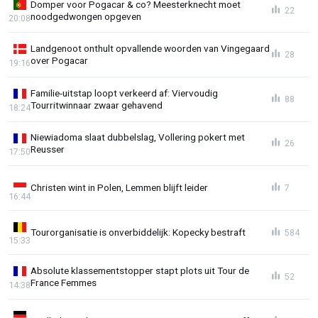
Domper voor Pogacar & co? Meesterknecht moet
22
noodgedwongen opgeven
20:08
Landgenoot onthult opvallende woorden van Vingegaard
28
over Pogacar
19:16
Familie-uitstap loopt verkeerd af: Viervoudig
88
Tourritwinnaar zwaar gehavend
18:24
Niewiadoma slaat dubbelslag, Vollering pokert met
26
Reusser
17:50
Christen wint in Polen, Lemmen blijft leider
7
16:44
Tourorganisatie is onverbiddelijk: Kopecky bestraft
584
15:33
Absolute klassementstopper stapt plots uit Tour de
52
France Femmes
14:38