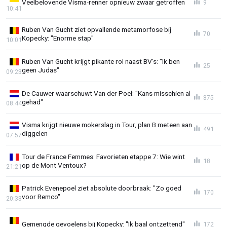
Veelbelovende Visma-renner opnieuw zwaar getroffen
9
10:41
Ruben Van Gucht ziet opvallende metamorfose bij
70
Kopecky: "Enorme stap"
10:01
Ruben Van Gucht krijgt pikante rol naast BV's: "Ik ben
25
geen Judas"
09:23
De Cauwer waarschuwt Van der Poel: "Kans misschien al
375
gehad"
08:44
Visma krijgt nieuwe mokerslag in Tour, plan B meteen aan
491
diggelen
07:57
Tour de France Femmes: Favorieten etappe 7: Wie wint
18
op de Mont Ventoux?
21:21
Patrick Evenepoel ziet absolute doorbraak: "Zo goed
170
voor Remco"
20:33
Gemengde gevoelens bij Kopecky: "Ik baal ontzettend"
172