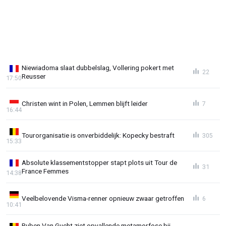
Niewiadoma slaat dubbelslag, Vollering pokert met
22
Reusser
17:50
Christen wint in Polen, Lemmen blijft leider
7
16:44
Tourorganisatie is onverbiddelijk: Kopecky bestraft
305
15:33
Absolute klassementstopper stapt plots uit Tour de
31
France Femmes
14:38
Veelbelovende Visma-renner opnieuw zwaar getroffen
6
10:41
Ruben Van Gucht ziet opvallende metamorfose bij