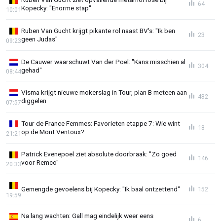
64
Kopecky: "Enorme stap"
10:01
Ruben Van Gucht krijgt pikante rol naast BV's: "Ik ben
23
geen Judas"
09:23
De Cauwer waarschuwt Van der Poel: "Kans misschien al
304
gehad"
08:44
Visma krijgt nieuwe mokerslag in Tour, plan B meteen aan
432
diggelen
07:57
Tour de France Femmes: Favorieten etappe 7: Wie wint
18
op de Mont Ventoux?
21:21
Patrick Evenepoel ziet absolute doorbraak: "Zo goed
146
voor Remco"
20:33
Gemengde gevoelens bij Kopecky: "Ik baal ontzettend"
152
19:59
Na lang wachten: Gall mag eindelijk weer eens
6