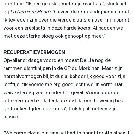
prestatie. "Ik ben gelukkig met mijn resultaat", klonk het
bij
La Dernière Heure
. "Gezien de omstandigheden moet
ik tevreden zijn over die vierde plaats en over mijn sprint
voor een ereplaats in deze harde koers. Al hadden we
met deze sterke ploeg ook gehoopt op meer."
RECUPERATIEVERMOGEN
Opvallend: daags voordien moest De Lie nog de
remmen dichtknijpen in de GP du Morbihan. Maar zijn
herstelvermogen blijkt dus al behoorlijk goed voor zijn
leeftijd. "Ik voelde me erg goed, echt wel in vorm. Dat
was zaterdag veel minder het geval. Vooral door de
hitte vermoed ik. Ik denk ook dat ik toen te weinig heb
gedronken tijdens de koers", trok hij al meteen zijn
lessen.
"We came close, but finally I had to sprint for 4th place. I