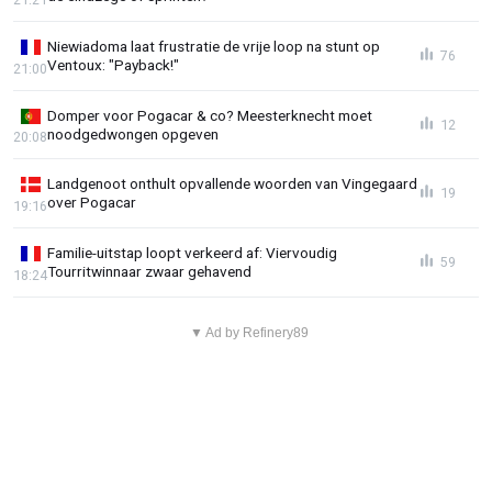
Niewiadoma laat frustratie de vrije loop na stunt op
76
Ventoux: "Payback!"
21:00
Domper voor Pogacar & co? Meesterknecht moet
12
noodgedwongen opgeven
20:08
Landgenoot onthult opvallende woorden van Vingegaard
19
over Pogacar
19:16
Familie-uitstap loopt verkeerd af: Viervoudig
59
Tourritwinnaar zwaar gehavend
18:24
▼ Ad by Refinery89