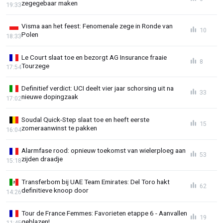
zegegebaar maken
19:33
Visma aan het feest: Fenomenale zege in Ronde van
10
Polen
18:33
Le Court slaat toe en bezorgt AG Insurance fraaie
8
Tourzege
17:54
Definitief verdict: UCI deelt vier jaar schorsing uit na
33
nieuwe dopingzaak
17:02
Soudal Quick-Step slaat toe en heeft eerste
15
zomeraanwinst te pakken
16:04
Alarmfase rood: opnieuw toekomst van wielerploeg aan
53
zijden draadje
15:18
Transferbom bij UAE Team Emirates: Del Toro hakt
62
definitieve knoop door
14:26
Tour de France Femmes: Favorieten etappe 6 - Aanvallen
19
geblazen!
11:45