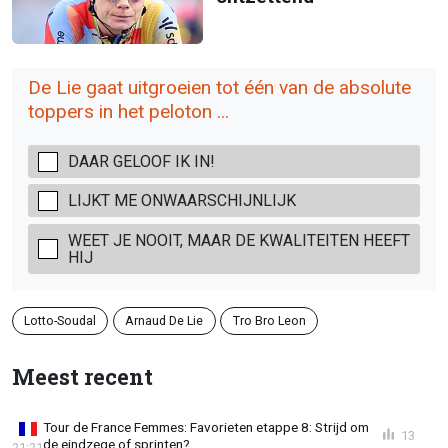
De Lie gaat uitgroeien tot één van de absolute
toppers in het peloton ...
DAAR GELOOF IK IN!
LIJKT ME ONWAARSCHIJNLIJK
WEET JE NOOIT, MAAR DE KWALITEITEN HEEFT
HIJ
Lotto-Soudal
Arnaud De Lie
Tro Bro Leon
Meest recent
Tour de France Femmes: Favorieten etappe 8: Strijd om
13
de eindzege of sprinten?
21:21