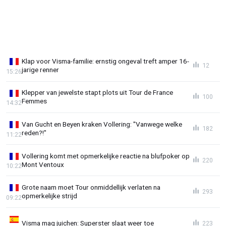
Klap voor Visma-familie: ernstig ongeval treft amper 16-
12
jarige renner
15:26
Klepper van jewelste stapt plots uit Tour de France
100
Femmes
14:32
Van Gucht en Beyen kraken Vollering: "Vanwege welke
182
reden?!"
11:22
Vollering komt met opmerkelijke reactie na blufpoker op
220
Mont Ventoux
10:22
Grote naam moet Tour onmiddellijk verlaten na
293
opmerkelijke strijd
09:22
Visma mag juichen: Superster slaat weer toe
223