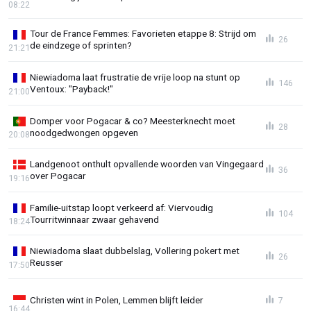
08:22
Tour de France Femmes: Favorieten etappe 8: Strijd om
26
de eindzege of sprinten?
21:21
Niewiadoma laat frustratie de vrije loop na stunt op
146
Ventoux: "Payback!"
21:00
Domper voor Pogacar & co? Meesterknecht moet
28
noodgedwongen opgeven
20:08
Landgenoot onthult opvallende woorden van Vingegaard
36
over Pogacar
19:16
Familie-uitstap loopt verkeerd af: Viervoudig
104
Tourritwinnaar zwaar gehavend
18:24
Niewiadoma slaat dubbelslag, Vollering pokert met
26
Reusser
17:50
Christen wint in Polen, Lemmen blijft leider
7
16:44