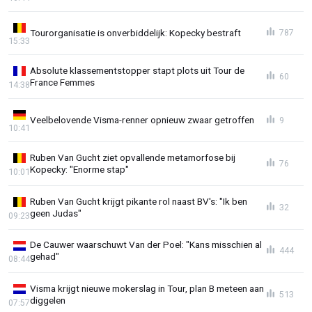
Tourorganisatie is onverbiddelijk: Kopecky bestraft
787
15:33
Absolute klassementstopper stapt plots uit Tour de
60
France Femmes
14:38
Veelbelovende Visma-renner opnieuw zwaar getroffen
9
10:41
Ruben Van Gucht ziet opvallende metamorfose bij
76
Kopecky: "Enorme stap"
10:01
Ruben Van Gucht krijgt pikante rol naast BV's: "Ik ben
32
geen Judas"
09:23
De Cauwer waarschuwt Van der Poel: "Kans misschien al
444
gehad"
08:44
Visma krijgt nieuwe mokerslag in Tour, plan B meteen aan
513
diggelen
07:57