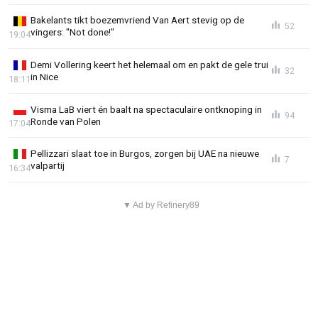
Bakelants tikt boezemvriend Van Aert stevig op de
52
vingers: "Not done!"
19:04
Demi Vollering keert het helemaal om en pakt de gele trui
32
in Nice
18:11
Visma LaB viert én baalt na spectaculaire ontknoping in
94
Ronde van Polen
17:04
Pellizzari slaat toe in Burgos, zorgen bij UAE na nieuwe
7
valpartij
16:34
▼ Ad by Refinery89