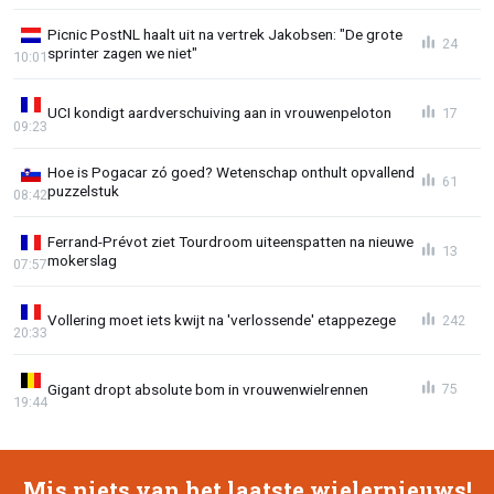
Picnic PostNL haalt uit na vertrek Jakobsen: "De grote
24
sprinter zagen we niet"
10:01
UCI kondigt aardverschuiving aan in vrouwenpeloton
17
09:23
Hoe is Pogacar zó goed? Wetenschap onthult opvallend
61
puzzelstuk
08:42
Ferrand-Prévot ziet Tourdroom uiteenspatten na nieuwe
13
mokerslag
07:57
Vollering moet iets kwijt na 'verlossende' etappezege
242
20:33
Gigant dropt absolute bom in vrouwenwielrennen
75
19:44
Mis niets van het laatste wielernieuws!