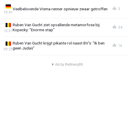
Veelbelovende Visma-renner opnieuw zwaar getroffen
3
10:41
Ruben Van Gucht ziet opvallende metamorfose bij
34
Kopecky: "Enorme stap"
10:01
Ruben Van Gucht krijgt pikante rol naast BV's: "Ik ben
16
geen Judas"
09:23
▼ Ad by Refinery89