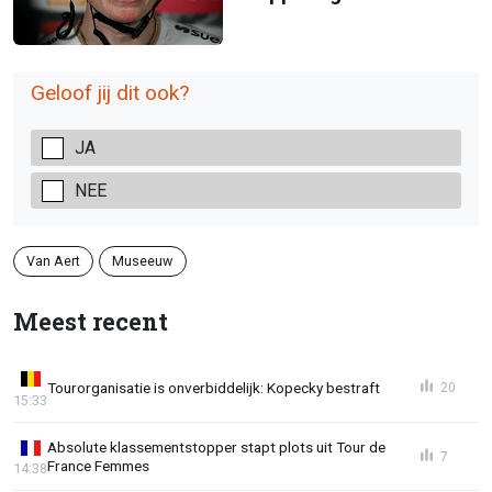
Geloof jij dit ook?
JA
NEE
Van Aert
Museeuw
Meest recent
Tourorganisatie is onverbiddelijk: Kopecky bestraft
20
15:33
Absolute klassementstopper stapt plots uit Tour de
7
France Femmes
14:38