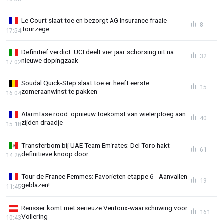
Le Court slaat toe en bezorgt AG Insurance fraaie
8
Tourzege
17:54
Definitief verdict: UCI deelt vier jaar schorsing uit na
32
nieuwe dopingzaak
17:02
Soudal Quick-Step slaat toe en heeft eerste
15
zomeraanwinst te pakken
16:04
Alarmfase rood: opnieuw toekomst van wielerploeg aan
40
zijden draadje
15:18
Transferbom bij UAE Team Emirates: Del Toro hakt
61
definitieve knoop door
14:26
Tour de France Femmes: Favorieten etappe 6 - Aanvallen
19
geblazen!
11:45
Reusser komt met serieuze Ventoux-waarschuwing voor
161
Vollering
10:43