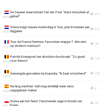
De Cauwer waarschuwt Van der Poel: "Kans misschien al
211
gehad"
08:44
Visma krijgt nieuwe mokerslag in Tour, plan B meteen aan
312
diggelen
07:57
Tour de France Femmes: Favorieten etappe 7: Wie wint
18
op de Mont Ventoux?
21:21
Patrick Evenepoel ziet absolute doorbraak: "Zo goed
115
voor Remco"
20:33
Gemengde gevoelens bij Kopecky: "Ik baal ontzettend"
129
19:59
Na lang wachten: Gall mag eindelijk weer eens
6
zegegebaar maken
19:33
Visma aan het feest: Fenomenale zege in Ronde van
10
Polen
18:33