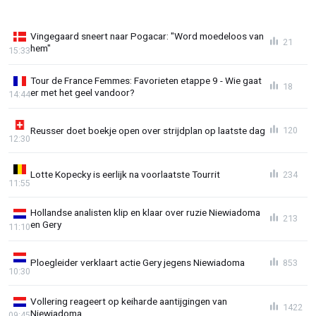
Vingegaard sneert naar Pogacar: "Word moedeloos van
21
hem"
15:33
Tour de France Femmes: Favorieten etappe 9 - Wie gaat
18
er met het geel vandoor?
14:44
Reusser doet boekje open over strijdplan op laatste dag
120
12:30
Lotte Kopecky is eerlijk na voorlaatste Tourrit
234
11:55
Hollandse analisten klip en klaar over ruzie Niewiadoma
213
en Gery
11:10
Ploegleider verklaart actie Gery jegens Niewiadoma
853
10:30
Vollering reageert op keiharde aantijgingen van
1422
Niewiadoma
09:45