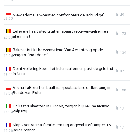
Niewiadoma is woest en confronteert de 'schuldige'
49
09:00
Lefevere haalt stevig uit en spaart vrouwenwielrennen
173
allerminst
20:00
Bakelants tikt boezemvriend Van Aert stevig op de
134
vingers: "Not done!"
19:04
Demi Vollering keert het helemaal om en pakt de gele trui
37
in Nice
18:11
Visma LaB viert én baalt na spectaculaire ontknoping in
158
Ronde van Polen
17:04
Pellizzari slaat toe in Burgos, zorgen bij UAE na nieuwe
17
valpartij
16:34
Klap voor Visma-familie: ernstig ongeval treft amper 16-
17
jarige renner
15:26