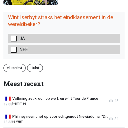
Wint Iserbyt straks het eindklassement in de
wereldbeker?
JA
NEE
eli iserbyt
Hulst
Meest recent
Vollering zet kroon op werk en wint Tour de France
15
Femmes
19:08
Phinney neemt het op voor echtgenoot Niewiadoma: “Dit
31
is vuil"
18:33