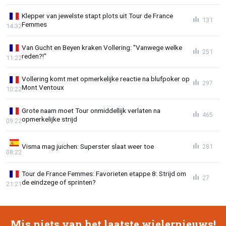
Klepper van jewelste stapt plots uit Tour de France
131
Femmes
14:32
Van Gucht en Beyen kraken Vollering: "Vanwege welke
251
reden?!"
11:22
Vollering komt met opmerkelijke reactie na blufpoker op
297
Mont Ventoux
10:22
Grote naam moet Tour onmiddellijk verlaten na
465
opmerkelijke strijd
09:22
Visma mag juichen: Superster slaat weer toe
281
08:22
Tour de France Femmes: Favorieten etappe 8: Strijd om
27
de eindzege of sprinten?
21:21
Mis niets van het laatste wielernieuws!