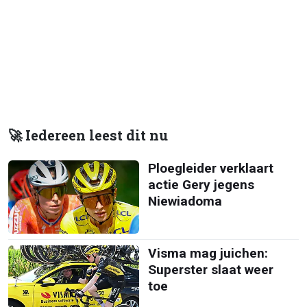
🚀 Iedereen leest dit nu
Ploegleider verklaart
actie Gery jegens
Niewiadoma
Visma mag juichen:
Superster slaat weer
toe