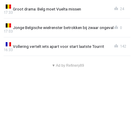
Groot drama: Belg moet Vuelta missen
24
17:33
Jonge Belgische wielrenster betrokken bij zwaar ongeval
0
17:03
Vollering vertelt iets apart voor start laatste Tourrit
142
16:33
▼ Ad by Refinery89