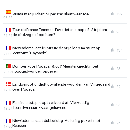
Visma mag juichen: Superster slaat weer toe
189
08:22
Tour de France Femmes: Favorieten etappe 8: Strijd om
26
de eindzege of sprinten?
21:21
Niewiadoma laat frustratie de vrije loop na stunt op
134
Ventoux: "Payback!"
21:00
Domper voor Pogacar & co? Meesterknecht moet
23
noodgedwongen opgeven
20:08
Landgenoot onthult opvallende woorden van Vingegaard
29
over Pogacar
19:16
Familie-uitstap loopt verkeerd af: Viervoudig
93
Tourritwinnaar zwaar gehavend
18:24
Niewiadoma slaat dubbelslag, Vollering pokert met
26
Reusser
17:50