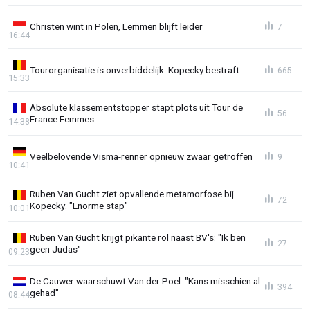
Christen wint in Polen, Lemmen blijft leider
7
16:44
Tourorganisatie is onverbiddelijk: Kopecky bestraft
665
15:33
Absolute klassementstopper stapt plots uit Tour de
56
France Femmes
14:38
Veelbelovende Visma-renner opnieuw zwaar getroffen
9
10:41
Ruben Van Gucht ziet opvallende metamorfose bij
72
Kopecky: "Enorme stap"
10:01
Ruben Van Gucht krijgt pikante rol naast BV's: "Ik ben
27
geen Judas"
09:23
De Cauwer waarschuwt Van der Poel: "Kans misschien al
394
gehad"
08:44