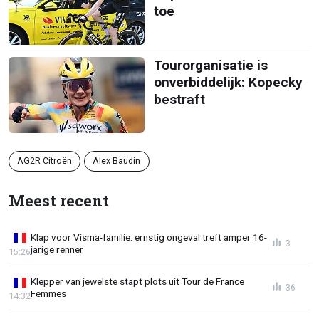
toe
Tourorganisatie is
onverbiddelijk: Kopecky
bestraft
AG2R Citroën
Alex Baudin
Meest recent
Klap voor Visma-familie: ernstig ongeval treft amper 16-
3
jarige renner
15:26
Klepper van jewelste stapt plots uit Tour de France
36
Femmes
14:32