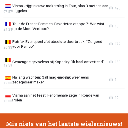
Visma krijgt nieuwe mokerslag in Tour, plan B meteen aan
498
diggelen
07:57
Tour de France Femmes: Favorieten etappe 7: Wie wint
18
op de Mont Ventoux?
21:21
Patrick Evenepoel ziet absolute doorbraak: "Zo goed
172
voor Remco"
20:33
Gemengde gevoelens bij Kopecky: "Ik baal ontzettend"
180
19:59
Na lang wachten: Gall mag eindelijk weer eens
6
zegegebaar maken
19:33
Visma aan het feest: Fenomenale zege in Ronde van
10
Polen
18:33
Mis niets van het laatste wielernieuws!