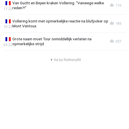
Van Gucht en Beyen kraken Vollering: "Vanwege welke
116
reden?!"
11:22
Vollering komt met opmerkelijke reactie na blufpoker op
185
Mont Ventoux
10:22
Grote naam moet Tour onmiddellijk verlaten na
207
opmerkelijke strijd
09:22
▼ Ad by Refinery89