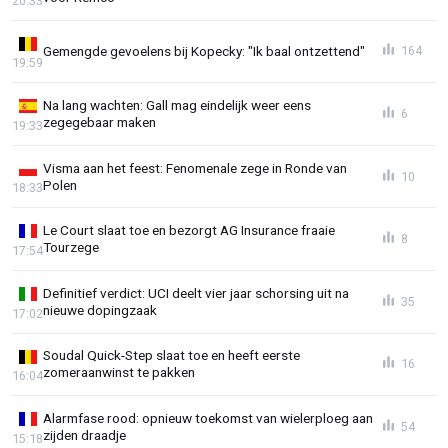
20:33
Gemengde gevoelens bij Kopecky: "Ik baal ontzettend"
164
19:59
Na lang wachten: Gall mag eindelijk weer eens
6
zegegebaar maken
19:33
Visma aan het feest: Fenomenale zege in Ronde van
10
Polen
18:33
Le Court slaat toe en bezorgt AG Insurance fraaie
8
Tourzege
17:54
Definitief verdict: UCI deelt vier jaar schorsing uit na
35
nieuwe dopingzaak
17:02
Soudal Quick-Step slaat toe en heeft eerste
16
zomeraanwinst te pakken
16:04
Alarmfase rood: opnieuw toekomst van wielerploeg aan
54
zijden draadje
15:18