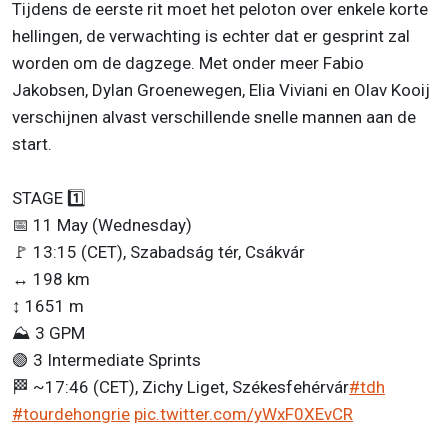
Tijdens de eerste rit moet het peloton over enkele korte
hellingen, de verwachting is echter dat er gesprint zal
worden om de dagzege. Met onder meer Fabio
Jakobsen, Dylan Groenewegen, Elia Viviani en Olav Kooij
verschijnen alvast verschillende snelle mannen aan de
start.
STAGE 1️⃣
📅 11 May (Wednesday)
🚩 13:15 (CET), Szabadság tér, Csákvár
↔️ 198 km
↕️ 1651 m
⛰️ 3 GPM
🟢 3 Intermediate Sprints
🏁 ~17:46 (CET), Zichy Liget, Székesfehérvár
#tdh
#tourdehongrie
pic.twitter.com/yWxF0XEvCR