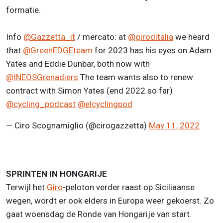
formatie.
Info
@Gazzetta_it
/ mercato: at
@giroditalia
we heard
that
@GreenEDGEteam
for 2023 has his eyes on Adam
Yates and Eddie Dunbar, both now with
@INEOSGrenadiers
The team wants also to renew
contract with Simon Yates (end 2022 so far)
@cycling_podcast
@elcyclingpod
— Ciro Scognamiglio (@cirogazzetta)
May 11, 2022
SPRINTEN IN HONGARIJE
Terwijl het
Giro
-peloton verder raast op Siciliaanse
wegen, wordt er ook elders in Europa weer gekoerst. Zo
gaat woensdag de Ronde van Hongarije van start.