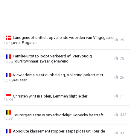
Landgenoot onthult opvallende woorden van Vingegaard
25
over Pogacar
19:16
Familie-uitstap loopt verkeerd af: Viervoudig
75
Tourritwinnaar zwaar gehavend
18:24
Niewiadoma slaat dubbelslag, Vollering pokert met
26
Reusser
17:50
Christen wint in Polen, Lemmen blijft leider
7
16:44
Tourorganisatie is onverbiddelijk: Kopecky bestraft
442
15:33
Absolute klassementstopper stapt plots uit Tour de
44