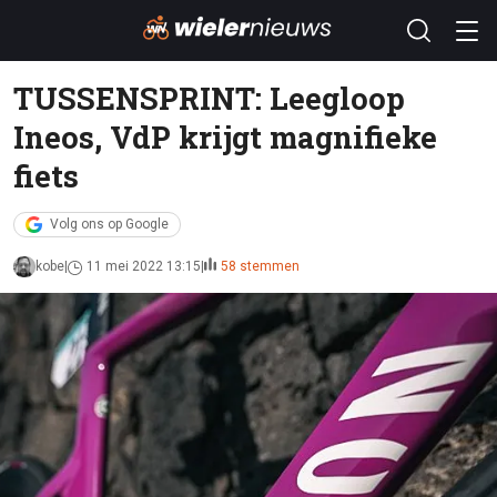
TUSSENSPRINT: Leegloop
Ineos, VdP krijgt magnifieke
fiets
Volg ons op Google
kobe
11 mei 2022 13:15
58 stemmen