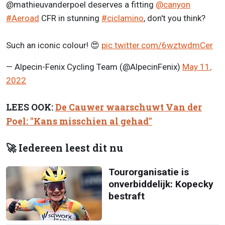
@mathieuvanderpoel deserves a fitting
@canyon
#Aeroad
CFR in stunning
#ciclamino
, don't you think?
Such an iconic colour! 😍
pic.twitter.com/6wztwdmCer
— Alpecin-Fenix Cycling Team (@AlpecinFenix)
May 11,
2022
LEES OOK:
De Cauwer waarschuwt Van der
Poel: "Kans misschien al gehad"
🚀 Iedereen leest dit nu
Tourorganisatie is
onverbiddelijk: Kopecky
bestraft