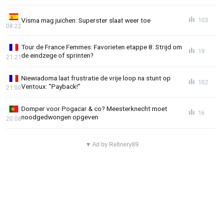
Visma mag juichen: Superster slaat weer toe
103
08:22
Tour de France Femmes: Favorieten etappe 8: Strijd om
19
de eindzege of sprinten?
21:21
Niewiadoma laat frustratie de vrije loop na stunt op
102
Ventoux: "Payback!"
21:00
Domper voor Pogacar & co? Meesterknecht moet
16
noodgedwongen opgeven
20:08
▼ Ad by Refinery89