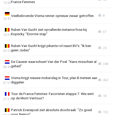
France Femmes
14:38
Veelbelovende Visma-renner opnieuw zwaar getroffen
8
10:41
Ruben Van Gucht ziet opvallende metamorfose bij
67
Kopecky: "Enorme stap"
10:01
Ruben Van Gucht krijgt pikante rol naast BV's: "Ik ben
24
geen Judas"
09:23
De Cauwer waarschuwt Van der Poel: "Kans misschien al
348
gehad"
08:44
Visma krijgt nieuwe mokerslag in Tour, plan B meteen aan
462
diggelen
07:57
Tour de France Femmes: Favorieten etappe 7: Wie wint
18
op de Mont Ventoux?
21:21
Patrick Evenepoel ziet absolute doorbraak: "Zo goed
152
voor Remco"