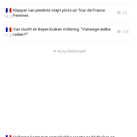
Klepper van jewelste stapt plots uit Tour de France
62
Femmes
14:32
Van Gucht en Beyen kraken Vollering: "Vanwege welke
136
reden?!"
11:22
▼ Ad by Refinery89
Vollering komt met opmerkelijke reactie na blufpoker op