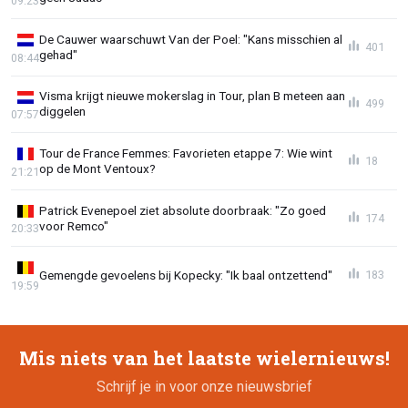
09:23
De Cauwer waarschuwt Van der Poel: "Kans misschien al
401
gehad"
08:44
Visma krijgt nieuwe mokerslag in Tour, plan B meteen aan
499
diggelen
07:57
Tour de France Femmes: Favorieten etappe 7: Wie wint
18
op de Mont Ventoux?
21:21
Patrick Evenepoel ziet absolute doorbraak: "Zo goed
174
voor Remco"
20:33
Gemengde gevoelens bij Kopecky: "Ik baal ontzettend"
183
19:59
Mis niets van het laatste wielernieuws!
Schrijf je in voor onze nieuwsbrief