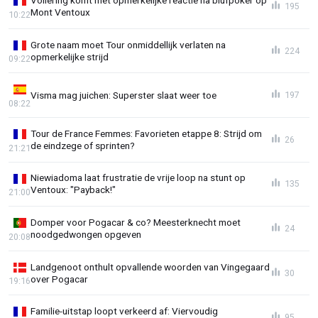
195
Mont Ventoux
10:22
Grote naam moet Tour onmiddellijk verlaten na
224
opmerkelijke strijd
09:22
Visma mag juichen: Superster slaat weer toe
197
08:22
Tour de France Femmes: Favorieten etappe 8: Strijd om
26
de eindzege of sprinten?
21:21
Niewiadoma laat frustratie de vrije loop na stunt op
135
Ventoux: "Payback!"
21:00
Domper voor Pogacar & co? Meesterknecht moet
24
noodgedwongen opgeven
20:08
Landgenoot onthult opvallende woorden van Vingegaard
30
over Pogacar
19:16
Familie-uitstap loopt verkeerd af: Viervoudig
95