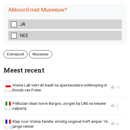
Akkoord met Museeuw?
JA
NEE
Evenepoel
Museeuw
Meest recent
Visma LaB viert én baalt na spectaculaire ontknoping in
11
Ronde van Polen
17:04
Pellizzari slaat toe in Burgos, zorgen bij UAE na nieuwe
2
valpartij
16:34
Klap voor Visma-familie: ernstig ongeval treft amper 16-
8
jarige renner
15:26