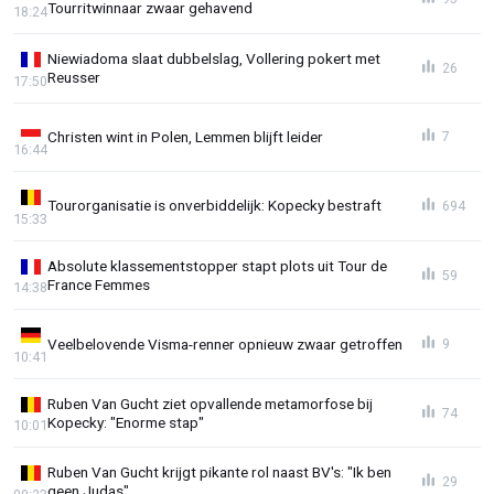
Tourritwinnaar zwaar gehavend
18:24
Niewiadoma slaat dubbelslag, Vollering pokert met
26
Reusser
17:50
Christen wint in Polen, Lemmen blijft leider
7
16:44
Tourorganisatie is onverbiddelijk: Kopecky bestraft
694
15:33
Absolute klassementstopper stapt plots uit Tour de
59
France Femmes
14:38
Veelbelovende Visma-renner opnieuw zwaar getroffen
9
10:41
Ruben Van Gucht ziet opvallende metamorfose bij
74
Kopecky: "Enorme stap"
10:01
Ruben Van Gucht krijgt pikante rol naast BV's: "Ik ben
29
geen Judas"