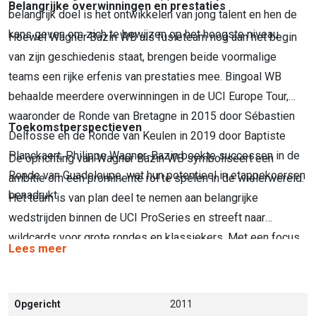
Belangrijke overwinningen en prestaties
belangrijk doel is het ontwikkelen van jong talent en hen de
kans geven om zich te bewijzen op het hoogste niveau.
Hoewel Wagner Bazin WB als fusieteam nog aan het begin
van zijn geschiedenis staat, brengen beide voormalige
teams een rijke erfenis van prestaties mee. Bingoal WB
behaalde meerdere overwinningen in de UCI Europe Tour,
waaronder de Ronde van Bretagne in 2015 door Sébastien
Toekomstperspectieven
Delfosse en de Ronde van Keulen in 2019 door Baptiste
Planckaert. Philippe Wagner-Bazin boekte successen in de
De oprichting van Wagner Bazin WB symboliseert een
Ronde van Guadeloupe, wat hun potentieel in etappekoersen
ambitie om een prominente rol te spelen in de wielerwereld.
benadrukt.
Het team is van plan deel te nemen aan belangrijke
wedstrijden binnen de UCI ProSeries en streeft naar
wildcards voor grote rondes en klassiekers. Met een focus
Lees meer
op zowel prestaties als talentontwikkeling wil Wagner Bazin
WB zich positioneren als een toonaangevend team in het
professionele wielrennen.
Opgericht
2011