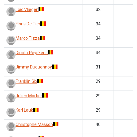
Loic Vliegen
32
Floris De Tier
34
Marco Tizza
34
Dimitri Peyskens
34
Jimmy Duquennoy
31
Franklin Six
29
Julien Mortier
29
Karl Lauk
29
Christophe Masson
40