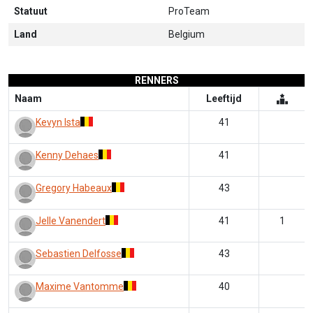
Statuut
ProTeam
Land
Belgium
RENNERS
Naam
Leeftijd
Kevyn Ista
41
Kenny Dehaes
41
Gregory Habeaux
43
Jelle Vanendert
41
1
Sebastien Delfosse
43
Maxime Vantomme
40