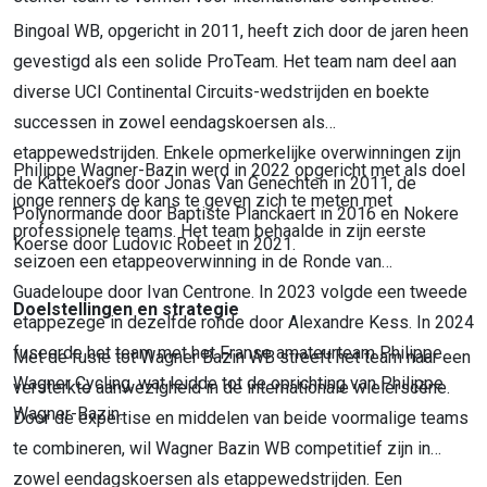
Bingoal WB, opgericht in 2011, heeft zich door de jaren heen
gevestigd als een solide ProTeam. Het team nam deel aan
diverse UCI Continental Circuits-wedstrijden en boekte
successen in zowel eendagskoersen als
etappewedstrijden. Enkele opmerkelijke overwinningen zijn
Philippe Wagner-Bazin werd in 2022 opgericht met als doel
de Kattekoers door Jonas Van Genechten in 2011, de
jonge renners de kans te geven zich te meten met
Polynormande door Baptiste Planckaert in 2016 en Nokere
professionele teams. Het team behaalde in zijn eerste
Koerse door Ludovic Robeet in 2021.
seizoen een etappeoverwinning in de Ronde van
Guadeloupe door Ivan Centrone. In 2023 volgde een tweede
Doelstellingen en strategie
etappezege in dezelfde ronde door Alexandre Kess. In 2024
fuseerde het team met het Franse amateurteam Philippe
Met de fusie tot Wagner Bazin WB streeft het team naar een
Wagner Cycling, wat leidde tot de oprichting van Philippe
versterkte aanwezigheid in de internationale wielerscène.
Wagner-Bazin.
Door de expertise en middelen van beide voormalige teams
te combineren, wil Wagner Bazin WB competitief zijn in
zowel eendagskoersen als etappewedstrijden. Een