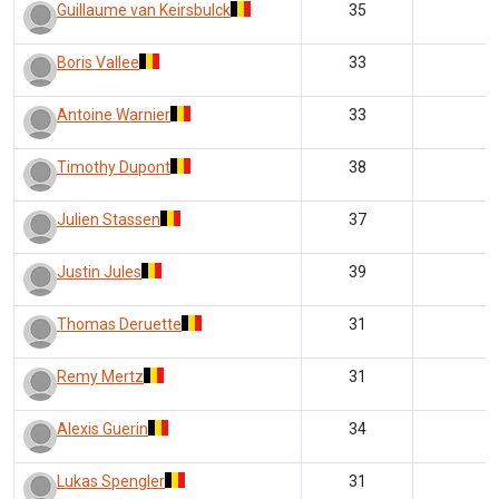
Guillaume van Keirsbulck
35
Boris Vallee
33
Antoine Warnier
33
Timothy Dupont
38
Julien Stassen
37
Justin Jules
39
Thomas Deruette
31
Remy Mertz
31
Alexis Guerin
34
Lukas Spengler
31