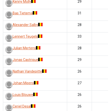
Kenny Molly
29
Bas Tietema
31
Alexander Salby
28
Lennert Teugels
33
Julian Mertens
28
Jonas Castrique
29
Nathan Vandepitte
26
Johan Meens
27
Louis Blouwe
26
Ceriel Desal
26