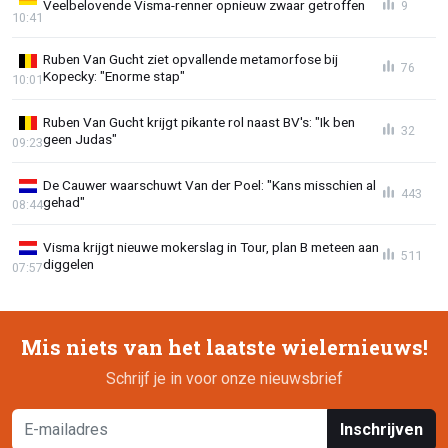
Veelbelovende Visma-renner opnieuw zwaar getroffen
9
10:41
Ruben Van Gucht ziet opvallende metamorfose bij
76
Kopecky: "Enorme stap"
10:01
Ruben Van Gucht krijgt pikante rol naast BV's: "Ik ben
32
geen Judas"
09:23
De Cauwer waarschuwt Van der Poel: "Kans misschien al
443
gehad"
08:44
Visma krijgt nieuwe mokerslag in Tour, plan B meteen aan
511
diggelen
07:57
Mis niets van het laatste wielernieuws!
Schrijf je in voor onze nieuwsbrief
Inschrijven