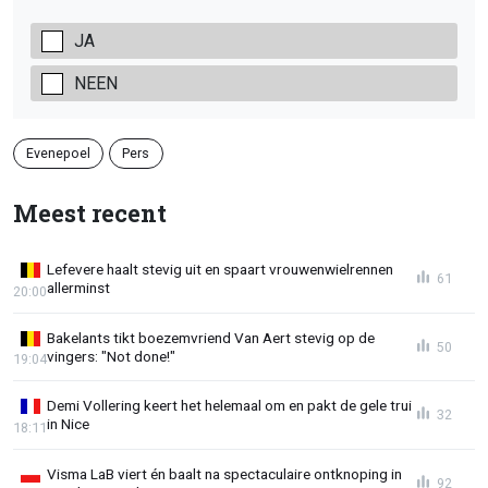
JA
NEEN
Evenepoel
Pers
Meest recent
Lefevere haalt stevig uit en spaart vrouwenwielrennen
61
allerminst
20:00
Bakelants tikt boezemvriend Van Aert stevig op de
50
vingers: "Not done!"
19:04
Demi Vollering keert het helemaal om en pakt de gele trui
32
in Nice
18:11
Visma LaB viert én baalt na spectaculaire ontknoping in
92