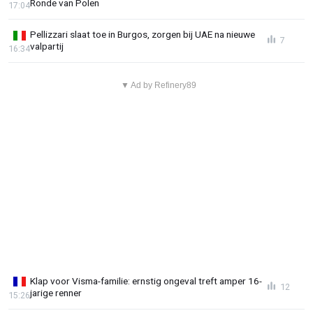
Ronde van Polen
17:04
Pellizzari slaat toe in Burgos, zorgen bij UAE na nieuwe
7
valpartij
16:34
▼ Ad by Refinery89
Klap voor Visma-familie: ernstig ongeval treft amper 16-
12
jarige renner
15:26