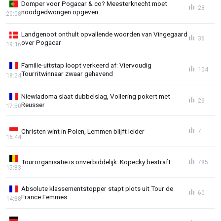
Domper voor Pogacar & co? Meesterknecht moet
28
noodgedwongen opgeven
20:08
Landgenoot onthult opvallende woorden van Vingegaard
36
over Pogacar
19:16
Familie-uitstap loopt verkeerd af: Viervoudig
104
Tourritwinnaar zwaar gehavend
18:24
Niewiadoma slaat dubbelslag, Vollering pokert met
26
Reusser
17:50
Christen wint in Polen, Lemmen blijft leider
7
16:44
Tourorganisatie is onverbiddelijk: Kopecky bestraft
785
15:33
Absolute klassementstopper stapt plots uit Tour de
60
France Femmes
14:38