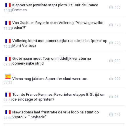
Klepper van jewelste stapt plots uit Tour de France
100
Femmes
14:32
Van Gucht en Beyen kraken Vollering: "Vanwege welke
178
reden?!"
11:22
Vollering komt met opmerkelijke reactie na blufpoker op
220
Mont Ventoux
10:22
Grote naam moet Tour onmiddellijk verlaten na
290
opmerkelijke strijd
09:22
Visma mag juichen: Superster slaat weer toe
222
08:22
Tour de France Femmes: Favorieten etappe 8: Strijd om
26
de eindzege of sprinten?
21:21
Niewiadoma laat frustratie de vrije loop na stunt op
146
Ventoux: "Payback!"
21:00