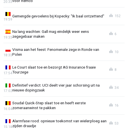
voor Remco"
20:33
Gemengde gevoelens bij Kopecky: "Ik baal ontzettend"
152
19:59
Na lang wachten: Gall mag eindelijk weer eens
6
zegegebaar maken
19:33
Visma aan het feest: Fenomenale zege in Ronde van
10
Polen
18:33
Le Court slaat toe en bezorgt AG Insurance fraaie
8
Tourzege
17:54
Definitief verdict: UCI deelt vier jaar schorsing uit na
34
nieuwe dopingzaak
17:02
Soudal Quick-Step slaat toe en heeft eerste
16
zomeraanwinst te pakken
16:04
Alarmfase rood: opnieuw toekomst van wielerploeg aan
53
zijden draadje
15:18