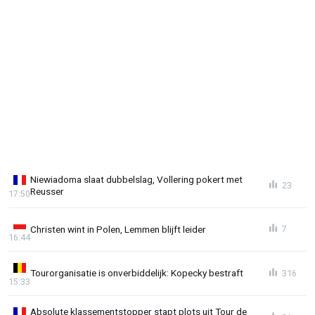
Niewiadoma slaat dubbelslag, Vollering pokert met
23
Reusser
17:50
Christen wint in Polen, Lemmen blijft leider
7
16:44
Tourorganisatie is onverbiddelijk: Kopecky bestraft
316
15:33
Absolute klassementstopper stapt plots uit Tour de