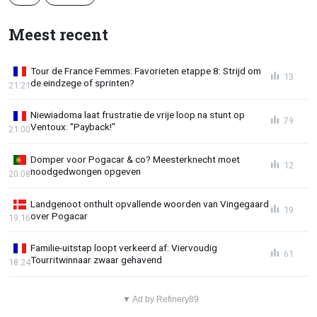
Meest recent
Tour de France Femmes: Favorieten etappe 8: Strijd om
13
de eindzege of sprinten?
21:21
Niewiadoma laat frustratie de vrije loop na stunt op
79
Ventoux: "Payback!"
21:00
Domper voor Pogacar & co? Meesterknecht moet
12
noodgedwongen opgeven
20:08
Landgenoot onthult opvallende woorden van Vingegaard
19
over Pogacar
19:16
Familie-uitstap loopt verkeerd af: Viervoudig
61
Tourritwinnaar zwaar gehavend
18:24
▼ Ad by Refinery89