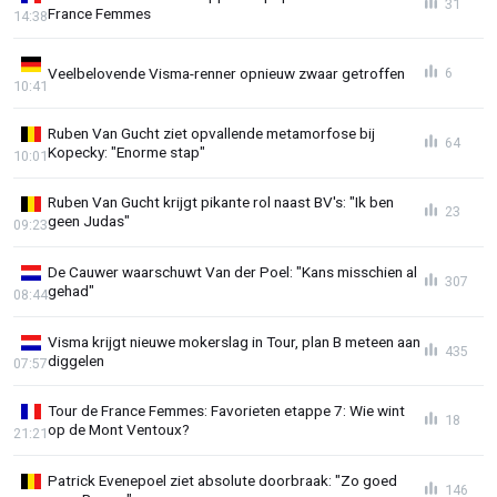
31
France Femmes
14:38
Veelbelovende Visma-renner opnieuw zwaar getroffen
6
10:41
Ruben Van Gucht ziet opvallende metamorfose bij
64
Kopecky: "Enorme stap"
10:01
Ruben Van Gucht krijgt pikante rol naast BV's: "Ik ben
23
geen Judas"
09:23
De Cauwer waarschuwt Van der Poel: "Kans misschien al
307
gehad"
08:44
Visma krijgt nieuwe mokerslag in Tour, plan B meteen aan
435
diggelen
07:57
Tour de France Femmes: Favorieten etappe 7: Wie wint
18
op de Mont Ventoux?
21:21
Patrick Evenepoel ziet absolute doorbraak: "Zo goed
146