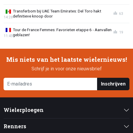
Transferbom bij UAE Team Emirates: Del Toro hakt
63
definitieve knoop door
14:26
Tour de France Femmes: Favorieten etappe 6 - Aanvallen
19
geblazen!
11:45
Mis niets van het laatste wielernieuws!
Schrijf je in voor onze nieuwsbrief
Inschrijven
Wielerploegen
Renners