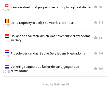
Reusser doet boekje open over strijdplan op laatste dag
40
12:30
Lotte Kopecky is eerlijk na voorlaatste Tourrit
118
11:55
Hollandse analisten klip en klaar over ruzie Niewiadoma
135
en Gery
11:10
Ploegleider verklaart actie Gery jegens Niewiadoma
568
10:30
Vollering reageert op keiharde aantijgingen van
805
Niewiadoma
09:45
▼ Ad by Refinery89