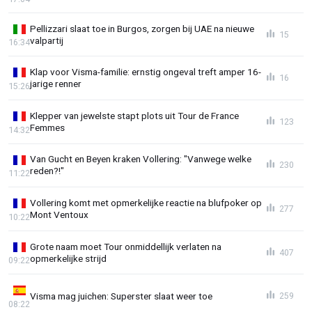
Pellizzari slaat toe in Burgos, zorgen bij UAE na nieuwe
15
valpartij
16:34
Klap voor Visma-familie: ernstig ongeval treft amper 16-
16
jarige renner
15:26
Klepper van jewelste stapt plots uit Tour de France
123
Femmes
14:32
Van Gucht en Beyen kraken Vollering: "Vanwege welke
230
reden?!"
11:22
Vollering komt met opmerkelijke reactie na blufpoker op
277
Mont Ventoux
10:22
Grote naam moet Tour onmiddellijk verlaten na
407
opmerkelijke strijd
09:22
Visma mag juichen: Superster slaat weer toe
259
08:22