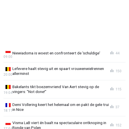
Niewiadoma is woest en confronteert de 'schuldige'
44
09:00
Lefevere haalt stevig uit en spaart vrouwenwielrennen
150
allerminst
20:00
Bakelants tikt boezemvriend Van Aert stevig op de
115
vingers: "Not done!"
19:04
Demi Vollering keert het helemaal om en pakt de gele trui
37
in Nice
18:11
Visma LaB viert én baalt na spectaculaire ontknoping in
152
Ronde van Polen
17:04