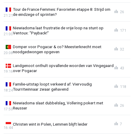
Tour de France Femmes: Favorieten etappe 8: Strijd om
26
de eindzege of sprinten?
21:21
Niewiadoma laat frustratie de vrije loop na stunt op
171
Ventoux: "Payback!"
21:00
Domper voor Pogacar & co? Meesterknecht moet
32
noodgedwongen opgeven
20:08
Landgenoot onthult opvallende woorden van Vingegaard
43
over Pogacar
19:16
Familie-uitstap loopt verkeerd af: Viervoudig
118
Tourritwinnaar zwaar gehavend
18:24
Niewiadoma slaat dubbelslag, Vollering pokert met
26
Reusser
17:50
Christen wint in Polen, Lemmen blijft leider
7
16:44