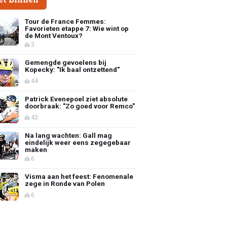
Tour de France Femmes:
Favorieten etappe 7: Wie wint op
de Mont Ventoux?
3
Gemengde gevoelens bij
Kopecky: "Ik baal ontzettend"
44
Patrick Evenepoel ziet absolute
doorbraak: "Zo goed voor Remco"
43
Na lang wachten: Gall mag
eindelijk weer eens zegegebaar
maken
6
Visma aan het feest: Fenomenale
zege in Ronde van Polen
6