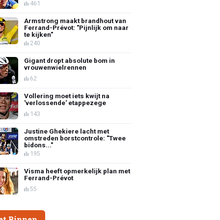
461
Armstrong maakt brandhout van
Ferrand-Prévot: "Pijnlijk om naar
te kijken"
240
Gigant dropt absolute bom in
vrouwenwielrennen
62
Vollering moet iets kwijt na
'verlossende' etappezege
143
Justine Ghekiere lacht met
omstreden borstcontrole: "Twee
bidons..."
195
Visma heeft opmerkelijk plan met
Ferrand-Prévot
55
et Binnen