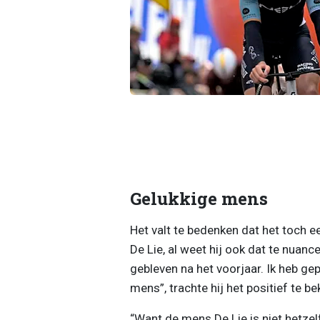
Gelukkige mens
Het valt te bedenken dat het toch e
De Lie, al weet hij ook dat te nuance
gebleven na het voorjaar. Ik heb ge
mens”, trachte hij het positief te be
“Want de mens De Lie is niet hetzel