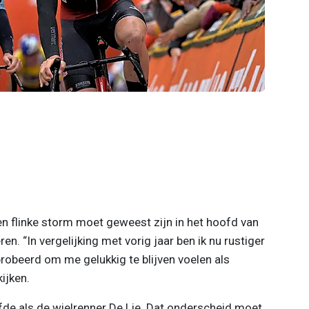
en flinke storm moet geweest zijn in het hoofd van
ren. “In vergelijking met vorig jaar ben ik nu rustiger
probeerd om me gelukkig te blijven voelen als
kijken.
fde als de wielrenner De Lie. Dat onderscheid moet