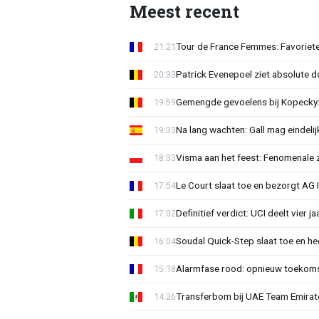
Meest recent
Tour de France Femmes: Favoriete
21:21
Patrick Evenepoel ziet absolute 
20:33
Gemengde gevoelens bij Kopecky: 
19:59
Na lang wachten: Gall mag eindel
19:33
Visma aan het feest: Fenomenale 
18:33
Le Court slaat toe en bezorgt AG 
17:54
Definitief verdict: UCI deelt vier 
17:02
Soudal Quick-Step slaat toe en h
16:04
Alarmfase rood: opnieuw toekomst
15:18
Transferbom bij UAE Team Emirate
14:26