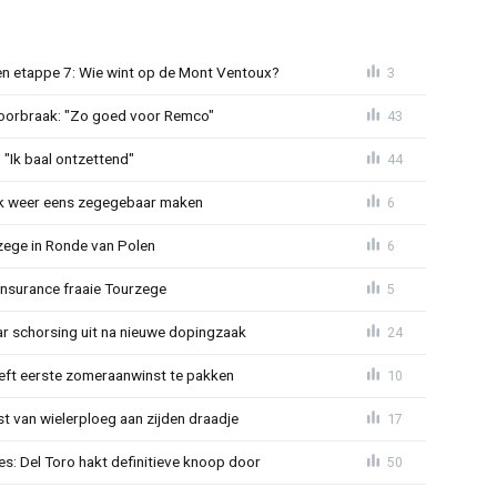
n etappe 7: Wie wint op de Mont Ventoux?
3
doorbraak: "Zo goed voor Remco"
43
"Ik baal ontzettend"
44
ijk weer eens zegegebaar maken
6
zege in Ronde van Polen
6
Insurance fraaie Tourzege
5
jaar schorsing uit na nieuwe dopingzaak
24
eeft eerste zomeraanwinst te pakken
10
 van wielerploeg aan zijden draadje
17
s: Del Toro hakt definitieve knoop door
50