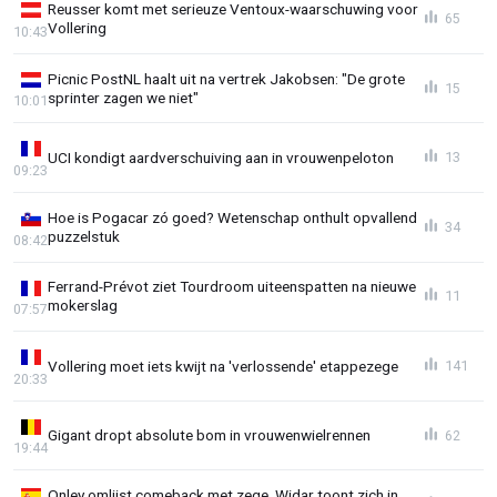
Reusser komt met serieuze Ventoux-waarschuwing voor
65
Vollering
10:43
Picnic PostNL haalt uit na vertrek Jakobsen: "De grote
15
sprinter zagen we niet"
10:01
UCI kondigt aardverschuiving aan in vrouwenpeloton
13
09:23
Hoe is Pogacar zó goed? Wetenschap onthult opvallend
34
puzzelstuk
08:42
Ferrand-Prévot ziet Tourdroom uiteenspatten na nieuwe
11
mokerslag
07:57
Vollering moet iets kwijt na 'verlossende' etappezege
141
20:33
Gigant dropt absolute bom in vrouwenwielrennen
62
19:44
Onley omlijst comeback met zege, Widar toont zich in