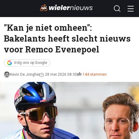
"Kan je niet omheen":
Bakelants heeft slecht nieuws
voor Remco Evenepoel
Volg ons op Google
Kevin De Jonghe
28 mei 2026 08:30
144 stemmen