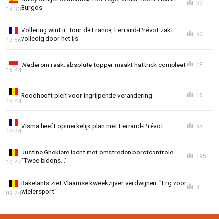
32
Burgos
18:33
Vollering wint in Tour de France, Ferrand-Prévot zakt
60
volledig door het ijs
17:56
Wederom raak: absolute topper maakt hattrick compleet
13
16:44
Roodhooft pleit voor ingrijpende verandering
16
15:44
Visma heeft opmerkelijk plan met Ferrand-Prévot
55
14:44
Justine Ghekiere lacht met omstreden borstcontrole:
195
"Twee bidons..."
10:47
Bakelants ziet Vlaamse kweekvijver verdwijnen: "Erg voor
8
wielersport"
09:24