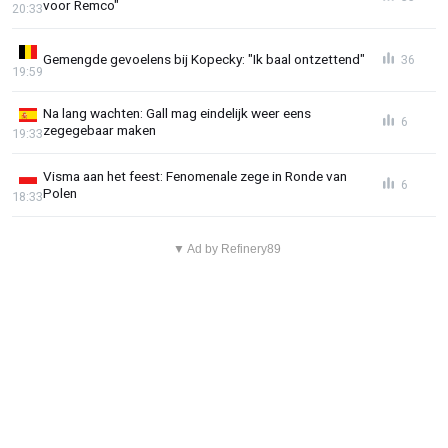
voor Remco"
20:33
Gemengde gevoelens bij Kopecky: "Ik baal ontzettend"
36
19:59
Na lang wachten: Gall mag eindelijk weer eens
6
zegegebaar maken
19:33
Visma aan het feest: Fenomenale zege in Ronde van
6
Polen
18:33
▼ Ad by Refinery89