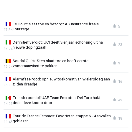
Le Court slaat toe en bezorgt AG Insurance fraaie
5
Tourzege
17:54
Definitief verdict: UCI deelt vier jaar schorsing uit na
23
nieuwe dopingzaak
17:02
Soudal Quick-Step slaat toe en heeft eerste
9
zomeraanwinst te pakken
16:04
Alarmfase rood: opnieuw toekomst van wielerploeg aan
16
zijden draadje
15:18
Transferbom bij UAE Team Emirates: Del Toro hakt
49
definitieve knoop door
14:26
Tour de France Femmes: Favorieten etappe 6 - Aanvallen
18
geblazen!
11:45