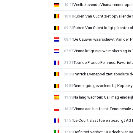
Veelbelovende Visma-renner opni
10:41
Ruben Van Gucht ziet opvallende 
10:01
Ruben Van Gucht krijgt pikante rol
09:23
De Cauwer waarschuwt Van der Po
08:44
Visma krijgt nieuwe mokerslag in 
07:57
Tour de France Femmes: Favoriete
21:21
Patrick Evenepoel ziet absolute 
20:33
Gemengde gevoelens bij Kopecky: 
19:59
Na lang wachten: Gall mag eindel
19:33
Visma aan het feest: Fenomenale 
18:33
Le Court slaat toe en bezorgt AG 
17:54
Definitief verdict: UCI deelt vier 
17:02