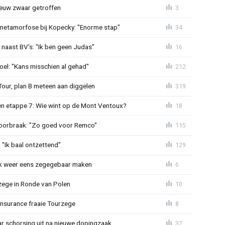
euw zwaar getroffen
3
metamorfose bij Kopecky: "Enorme stap"
34
 naast BV's: "Ik ben geen Judas"
16
el: "Kans misschien al gehad"
212
Tour, plan B meteen aan diggelen
319
n etappe 7: Wie wint op de Mont Ventoux?
18
doorbraak: "Zo goed voor Remco"
115
"Ik baal ontzettend"
129
ijk weer eens zegegebaar maken
6
zege in Ronde van Polen
10
Insurance fraaie Tourzege
8
jaar schorsing uit na nieuwe dopingzaak
32