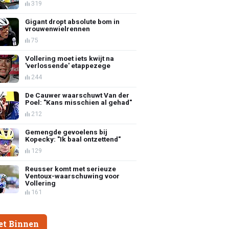
319
Gigant dropt absolute bom in
vrouwenwielrennen
75
Vollering moet iets kwijt na
'verlossende' etappezege
244
De Cauwer waarschuwt Van der
Poel: "Kans misschien al gehad"
212
Gemengde gevoelens bij
Kopecky: "Ik baal ontzettend"
129
Reusser komt met serieuze
Ventoux-waarschuwing voor
Vollering
161
et Binnen