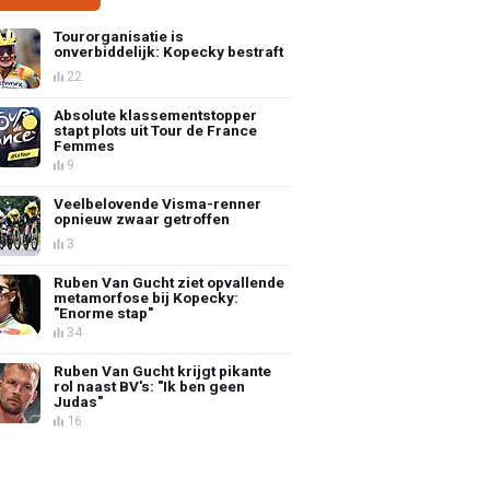
Tourorganisatie is
onverbiddelijk: Kopecky bestraft
22
Absolute klassementstopper
stapt plots uit Tour de France
Femmes
9
Veelbelovende Visma-renner
opnieuw zwaar getroffen
3
Ruben Van Gucht ziet opvallende
metamorfose bij Kopecky:
"Enorme stap"
34
Ruben Van Gucht krijgt pikante
rol naast BV's: "Ik ben geen
Judas"
16