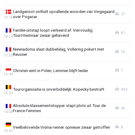
Landgenoot onthult opvallende woorden van Vingegaard
27
over Pogacar
19:16
Familie-uitstap loopt verkeerd af: Viervoudig
81
Tourritwinnaar zwaar gehavend
18:24
Niewiadoma slaat dubbelslag, Vollering pokert met
26
Reusser
17:50
Christen wint in Polen, Lemmen blijft leider
7
16:44
Tourorganisatie is onverbiddelijk: Kopecky bestraft
494
15:33
Absolute klassementstopper stapt plots uit Tour de
46
France Femmes
14:38
Veelbelovende Visma-renner opnieuw zwaar getroffen
8
10:41