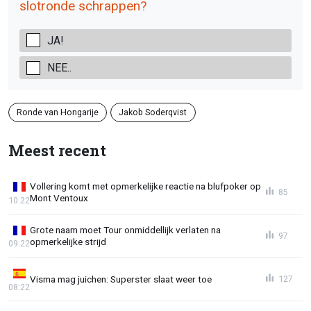
slotronde schrappen?
JA!
NEE..
Ronde van Hongarije
Jakob Soderqvist
Meest recent
Vollering komt met opmerkelijke reactie na blufpoker op
85
Mont Ventoux
10:22
Grote naam moet Tour onmiddellijk verlaten na
97
opmerkelijke strijd
09:22
Visma mag juichen: Superster slaat weer toe
127
08:22