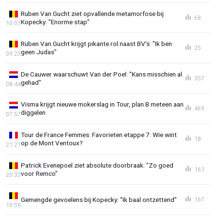
Ruben Van Gucht ziet opvallende metamorfose bij
68
Kopecky: "Enorme stap"
10:01
Ruben Van Gucht krijgt pikante rol naast BV's: "Ik ben
25
geen Judas"
09:23
De Cauwer waarschuwt Van der Poel: "Kans misschien al
357
gehad"
08:44
Visma krijgt nieuwe mokerslag in Tour, plan B meteen aan
469
diggelen
07:57
Tour de France Femmes: Favorieten etappe 7: Wie wint
18
op de Mont Ventoux?
21:21
Patrick Evenepoel ziet absolute doorbraak: "Zo goed
161
voor Remco"
20:33
Gemengde gevoelens bij Kopecky: "Ik baal ontzettend"
167
19:59