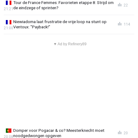
Tour de France Femmes: Favorieten etappe 8: Strijd om
22
de eindzege of sprinten?
21:21
Niewiadoma laat frustratie de vrije loop na stunt op
114
Ventoux: "Payback!"
21:00
▼ Ad by Refinery89
Domper voor Pogacar & co? Meesterknecht moet
20
noodgedwongen opgeven
20:08