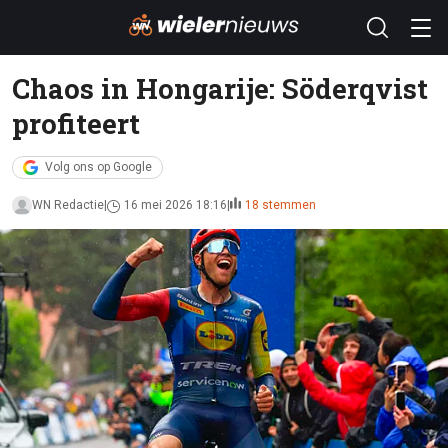
Chaos in Hongarije: Söderqvist
profiteert
Volg ons op Google
WN Redactie
16 mei 2026 18:16
18 stemmen