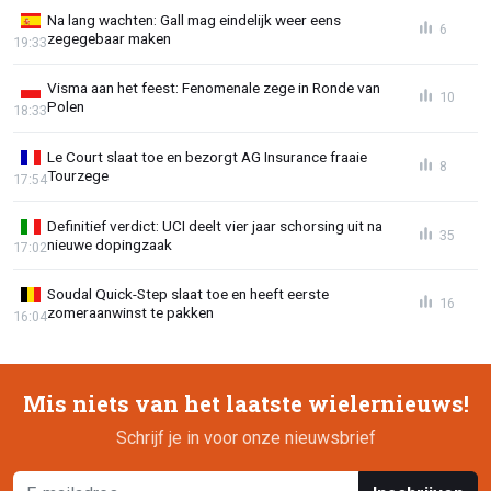
Na lang wachten: Gall mag eindelijk weer eens
6
zegegebaar maken
19:33
Visma aan het feest: Fenomenale zege in Ronde van
10
Polen
18:33
Le Court slaat toe en bezorgt AG Insurance fraaie
8
Tourzege
17:54
Definitief verdict: UCI deelt vier jaar schorsing uit na
35
nieuwe dopingzaak
17:02
Soudal Quick-Step slaat toe en heeft eerste
16
zomeraanwinst te pakken
16:04
Mis niets van het laatste wielernieuws!
Schrijf je in voor onze nieuwsbrief