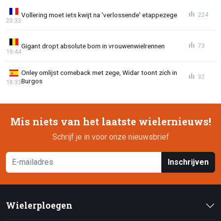
Vollering moet iets kwijt na 'verlossende' etappezege
224
20:33
Gigant dropt absolute bom in vrouwenwielrennen
73
19:44
Onley omlijst comeback met zege, Widar toont zich in
32
Burgos
18:33
Mis niets van het laatste wielernieuws!
Schrijf je in voor onze nieuwsbrief
Inschrijven
Wielerploegen