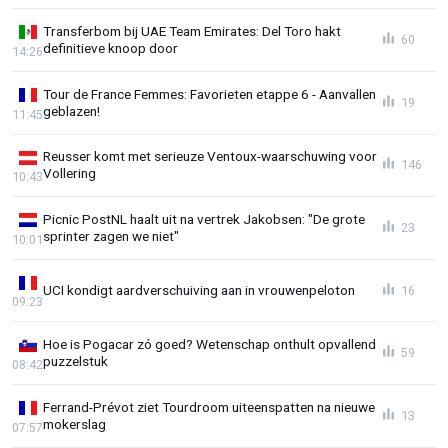
Transferbom bij UAE Team Emirates: Del Toro hakt
60
definitieve knoop door
14:26
Tour de France Femmes: Favorieten etappe 6 - Aanvallen
19
geblazen!
11:45
Reusser komt met serieuze Ventoux-waarschuwing voor
146
Vollering
10:43
Picnic PostNL haalt uit na vertrek Jakobsen: "De grote
23
sprinter zagen we niet"
10:01
UCI kondigt aardverschuiving aan in vrouwenpeloton
16
09:23
Hoe is Pogacar zó goed? Wetenschap onthult opvallend
59
puzzelstuk
08:42
Ferrand-Prévot ziet Tourdroom uiteenspatten na nieuwe
13
mokerslag
07:57