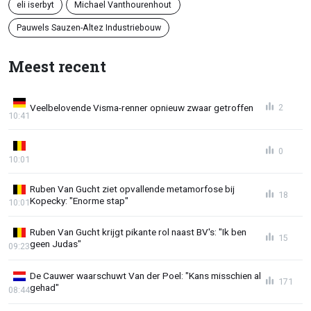
eli iserbyt
Michael Vanthourenhout
Pauwels Sauzen-Altez Industriebouw
Meest recent
Veelbelovende Visma-renner opnieuw zwaar getroffen
2
10:41
0
10:01
Ruben Van Gucht ziet opvallende metamorfose bij
18
Kopecky: "Enorme stap"
10:01
Ruben Van Gucht krijgt pikante rol naast BV's: "Ik ben
15
geen Judas"
09:23
De Cauwer waarschuwt Van der Poel: "Kans misschien al
171
gehad"
08:44