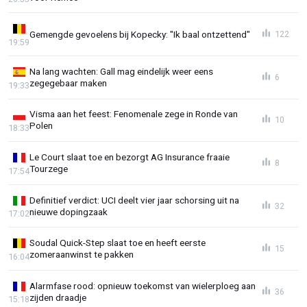
Gemengde gevoelens bij Kopecky: "Ik baal ontzettend"
122
19:59
Na lang wachten: Gall mag eindelijk weer eens
6
zegegebaar maken
19:33
Visma aan het feest: Fenomenale zege in Ronde van
10
Polen
18:33
Le Court slaat toe en bezorgt AG Insurance fraaie
8
Tourzege
17:54
Definitief verdict: UCI deelt vier jaar schorsing uit na
32
nieuwe dopingzaak
17:02
Soudal Quick-Step slaat toe en heeft eerste
15
zomeraanwinst te pakken
16:04
Alarmfase rood: opnieuw toekomst van wielerploeg aan
36
zijden draadje
15:18