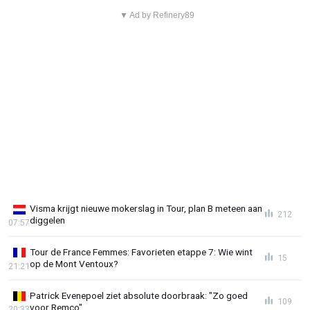
▼ Ad by Refinery89
Visma krijgt nieuwe mokerslag in Tour, plan B meteen aan
212
diggelen
07:57
Tour de France Femmes: Favorieten etappe 7: Wie wint
15
op de Mont Ventoux?
21:21
Patrick Evenepoel ziet absolute doorbraak: "Zo goed
109
voor Remco"
20:33