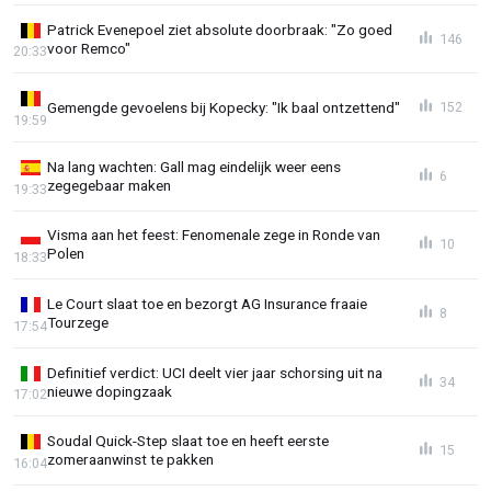
Patrick Evenepoel ziet absolute doorbraak: "Zo goed
146
voor Remco"
20:33
Gemengde gevoelens bij Kopecky: "Ik baal ontzettend"
152
19:59
Na lang wachten: Gall mag eindelijk weer eens
6
zegegebaar maken
19:33
Visma aan het feest: Fenomenale zege in Ronde van
10
Polen
18:33
Le Court slaat toe en bezorgt AG Insurance fraaie
8
Tourzege
17:54
Definitief verdict: UCI deelt vier jaar schorsing uit na
34
nieuwe dopingzaak
17:02
Soudal Quick-Step slaat toe en heeft eerste
15
zomeraanwinst te pakken
16:04