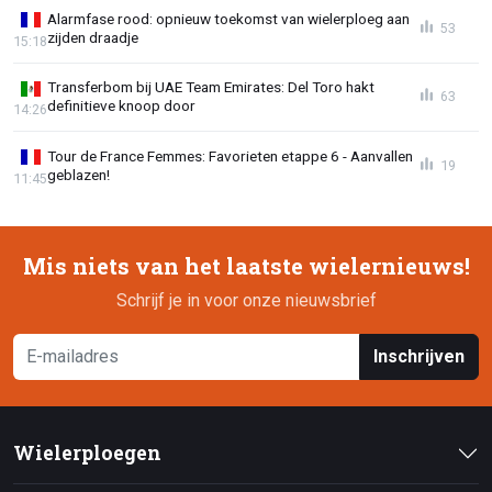
Alarmfase rood: opnieuw toekomst van wielerploeg aan
53
zijden draadje
15:18
Transferbom bij UAE Team Emirates: Del Toro hakt
63
definitieve knoop door
14:26
Tour de France Femmes: Favorieten etappe 6 - Aanvallen
19
geblazen!
11:45
Mis niets van het laatste wielernieuws!
Schrijf je in voor onze nieuwsbrief
Inschrijven
Wielerploegen