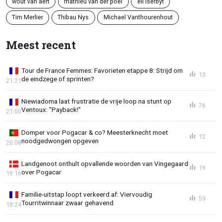
wout van aert
mathieu van der poel
eli iserbyt
Tim Merlier
Thibau Nys
Michael Vanthourenhout
Meest recent
Tour de France Femmes: Favorieten etappe 8: Strijd om
13
de eindzege of sprinten?
21:21
Niewiadoma laat frustratie de vrije loop na stunt op
76
Ventoux: "Payback!"
21:00
Domper voor Pogacar & co? Meesterknecht moet
12
noodgedwongen opgeven
20:08
Landgenoot onthult opvallende woorden van Vingegaard
19
over Pogacar
19:16
Familie-uitstap loopt verkeerd af: Viervoudig
59
Tourritwinnaar zwaar gehavend
18:24