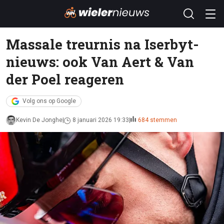
Massale treurnis na Iserbyt-
nieuws: ook Van Aert & Van
der Poel reageren
Volg ons op Google
Kevin De Jonghe
8 januari 2026 19:33
684 stemmen