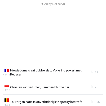
▼ Ad by Refinery89
Niewiadoma slaat dubbelslag, Vollering pokert met
22
Reusser
17:50
Christen wint in Polen, Lemmen blijft leider
7
16:44
Tourorganisatie is onverbiddelijk: Kopecky bestraft
305
15:33