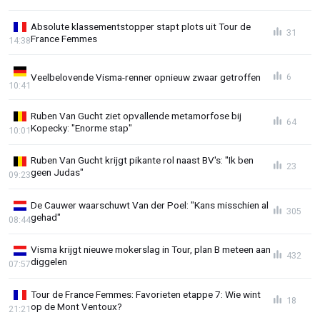
Absolute klassementstopper stapt plots uit Tour de
31
France Femmes
14:38
Veelbelovende Visma-renner opnieuw zwaar getroffen
6
10:41
Ruben Van Gucht ziet opvallende metamorfose bij
64
Kopecky: "Enorme stap"
10:01
Ruben Van Gucht krijgt pikante rol naast BV's: "Ik ben
23
geen Judas"
09:23
De Cauwer waarschuwt Van der Poel: "Kans misschien al
305
gehad"
08:44
Visma krijgt nieuwe mokerslag in Tour, plan B meteen aan
432
diggelen
07:57
Tour de France Femmes: Favorieten etappe 7: Wie wint
18
op de Mont Ventoux?
21:21