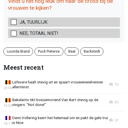
Vindt u het nog leuk om naar de cross bij de
vrouwen te kijken?
JA, TUURLIJK
NEE, TOTAAL NIET!
Lucinda Brand
Puck Pieterse
Baal
Backstedt
Meest recent
Lefevere haalt stevig uit en spaart vrouwenwielrennen
75
allerminst
20:00
Bakelants tikt boezemvriend Van Aert stevig op de
55
vingers: "Not done!"
19:04
Demi Vollering keert het helemaal om en pakt de gele trui
32
in Nice
18:11