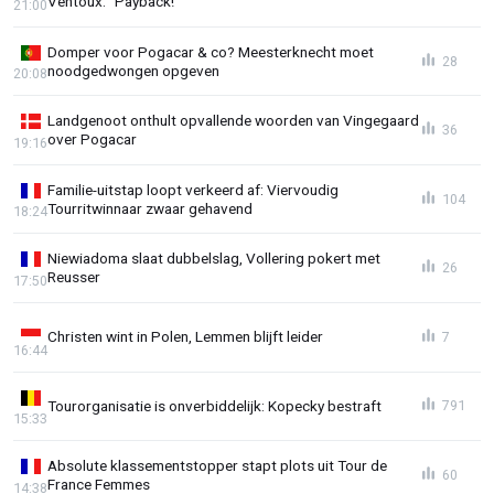
Ventoux: "Payback!"
21:00
Domper voor Pogacar & co? Meesterknecht moet
28
noodgedwongen opgeven
20:08
Landgenoot onthult opvallende woorden van Vingegaard
36
over Pogacar
19:16
Familie-uitstap loopt verkeerd af: Viervoudig
104
Tourritwinnaar zwaar gehavend
18:24
Niewiadoma slaat dubbelslag, Vollering pokert met
26
Reusser
17:50
Christen wint in Polen, Lemmen blijft leider
7
16:44
Tourorganisatie is onverbiddelijk: Kopecky bestraft
791
15:33
Absolute klassementstopper stapt plots uit Tour de
60
France Femmes
14:38