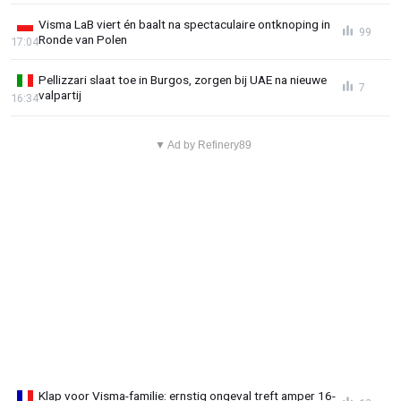
Visma LaB viert én baalt na spectaculaire ontknoping in
99
Ronde van Polen
17:04
Pellizzari slaat toe in Burgos, zorgen bij UAE na nieuwe
7
valpartij
16:34
▼ Ad by Refinery89
Klap voor Visma-familie: ernstig ongeval treft amper 16-