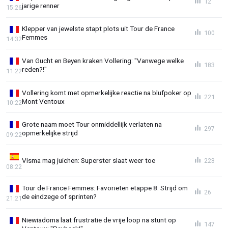
12
jarige renner
15:26
Klepper van jewelste stapt plots uit Tour de France
100
Femmes
14:32
Van Gucht en Beyen kraken Vollering: "Vanwege welke
183
reden?!"
11:22
Vollering komt met opmerkelijke reactie na blufpoker op
221
Mont Ventoux
10:22
Grote naam moet Tour onmiddellijk verlaten na
297
opmerkelijke strijd
09:22
Visma mag juichen: Superster slaat weer toe
223
08:22
Tour de France Femmes: Favorieten etappe 8: Strijd om
26
de eindzege of sprinten?
21:21
Niewiadoma laat frustratie de vrije loop na stunt op
147