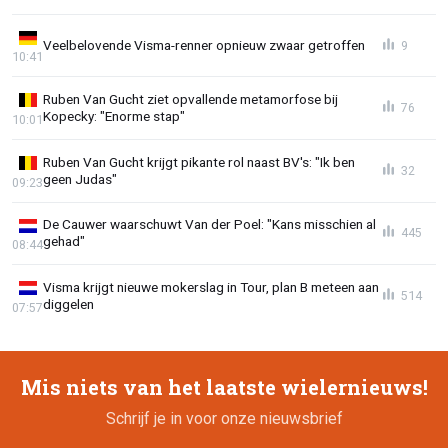
Veelbelovende Visma-renner opnieuw zwaar getroffen
9
10:41
Ruben Van Gucht ziet opvallende metamorfose bij
76
Kopecky: "Enorme stap"
10:01
Ruben Van Gucht krijgt pikante rol naast BV's: "Ik ben
32
geen Judas"
09:23
De Cauwer waarschuwt Van der Poel: "Kans misschien al
445
gehad"
08:44
Visma krijgt nieuwe mokerslag in Tour, plan B meteen aan
514
diggelen
07:57
Mis niets van het laatste wielernieuws!
Schrijf je in voor onze nieuwsbrief