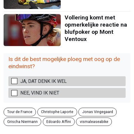
Vollering komt met
opmerkelijke reactie na
blufpoker op Mont
Ventoux
Is dit de best mogelijke ploeg met oog op de
eindwinst?
JA, DAT DENK IK WEL
NEE, VIND IK NIET
Tour de France
Christophe Laporte
Jonas Vingegaard
Grischa Niermann
Edoardo Affini
vismaleaseabike