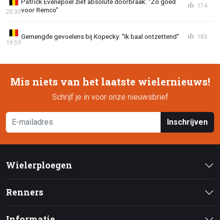
Patrick Evenepoel ziet absolute doorbraak: "Zo goed
174
voor Remco"
20:33
Gemengde gevoelens bij Kopecky: "Ik baal ontzettend"
183
19:59
Mis niets van het laatste wielernieuws!
Schrijf je in voor onze nieuwsbrief
Inschrijven
Wielerploegen
Renners
Informatie