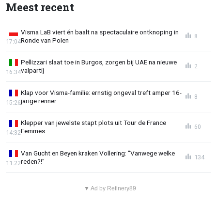
Meest recent
Visma LaB viert én baalt na spectaculaire ontknoping in
8
Ronde van Polen
17:04
Pellizzari slaat toe in Burgos, zorgen bij UAE na nieuwe
2
valpartij
16:34
Klap voor Visma-familie: ernstig ongeval treft amper 16-
8
jarige renner
15:26
Klepper van jewelste stapt plots uit Tour de France
60
Femmes
14:32
Van Gucht en Beyen kraken Vollering: "Vanwege welke
134
reden?!"
11:22
▼ Ad by Refinery89