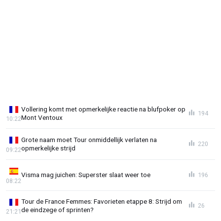
Vollering komt met opmerkelijke reactie na blufpoker op
194
Mont Ventoux
10:22
Grote naam moet Tour onmiddellijk verlaten na
220
opmerkelijke strijd
09:22
Visma mag juichen: Superster slaat weer toe
196
08:22
Tour de France Femmes: Favorieten etappe 8: Strijd om
26
de eindzege of sprinten?
21:21