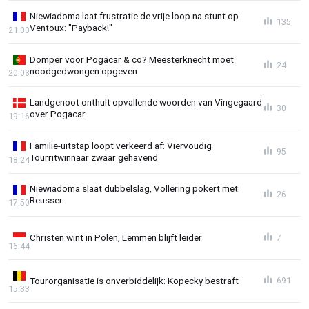
Niewiadoma laat frustratie de vrije loop na stunt op
135
Ventoux: "Payback!"
21:00
Domper voor Pogacar & co? Meesterknecht moet
24
noodgedwongen opgeven
20:08
Landgenoot onthult opvallende woorden van Vingegaard
30
over Pogacar
19:16
Familie-uitstap loopt verkeerd af: Viervoudig
95
Tourritwinnaar zwaar gehavend
18:24
Niewiadoma slaat dubbelslag, Vollering pokert met
26
Reusser
17:50
Christen wint in Polen, Lemmen blijft leider
7
16:44
Tourorganisatie is onverbiddelijk: Kopecky bestraft
691
15:33