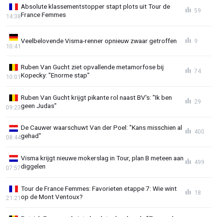
Absolute klassementstopper stapt plots uit Tour de
59
France Femmes
14:38
Veelbelovende Visma-renner opnieuw zwaar getroffen
9
10:41
Ruben Van Gucht ziet opvallende metamorfose bij
74
Kopecky: "Enorme stap"
10:01
Ruben Van Gucht krijgt pikante rol naast BV's: "Ik ben
29
geen Judas"
09:23
De Cauwer waarschuwt Van der Poel: "Kans misschien al
400
gehad"
08:44
Visma krijgt nieuwe mokerslag in Tour, plan B meteen aan
499
diggelen
07:57
Tour de France Femmes: Favorieten etappe 7: Wie wint
18
op de Mont Ventoux?
21:21