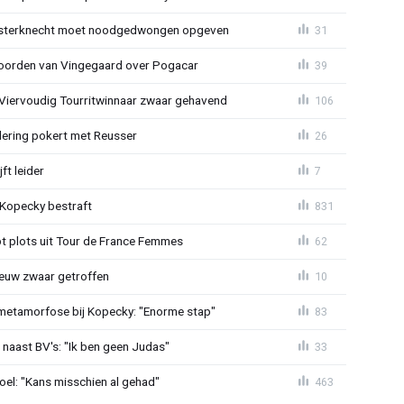
sterknecht moet noodgedwongen opgeven
31
oorden van Vingegaard over Pogacar
39
: Viervoudig Tourritwinnaar zwaar gehavend
106
lering pokert met Reusser
26
ft leider
7
: Kopecky bestraft
831
t plots uit Tour de France Femmes
62
euw zwaar getroffen
10
metamorfose bij Kopecky: "Enorme stap"
83
 naast BV's: "Ik ben geen Judas"
33
el: "Kans misschien al gehad"
463