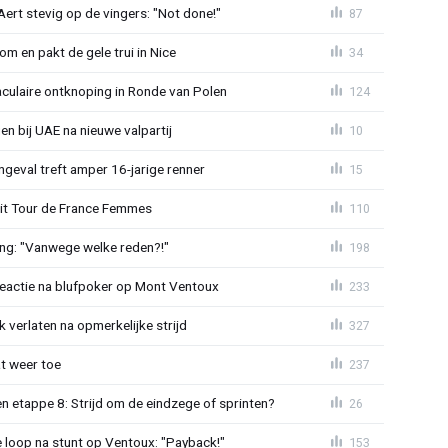
ert stevig op de vingers: "Not done!"
87
om en pakt de gele trui in Nice
34
aculaire ontknoping in Ronde van Polen
124
gen bij UAE na nieuwe valpartij
10
ngeval treft amper 16-jarige renner
15
uit Tour de France Femmes
110
ing: "Vanwege welke reden?!"
198
reactie na blufpoker op Mont Ventoux
233
 verlaten na opmerkelijke strijd
327
t weer toe
237
 etappe 8: Strijd om de eindzege of sprinten?
26
e loop na stunt op Ventoux: "Payback!"
153