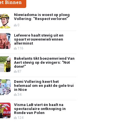
et Binnen
Niewiadoma is woest op ploeg
Vollering: ''Respect verloren''
0
Lefevere haalt stevig uit en
spaart vrouwenwielrennen
allerminst
116
Bakelants tikt boezemvriend Van
Aert stevig op de vingers: "Not
done!"
87
Demi Vollering keert het
helemaal om en pakt de gele trui
in Nice
34
Visma LaB viert én baalt na
spectaculaire ontknoping in
Ronde van Polen
124