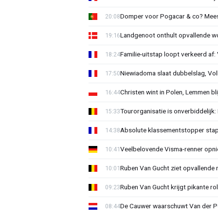
Domper voor Pogacar & co? Mee
20:08
Landgenoot onthult opvallende w
19:16
Familie-uitstap loopt verkeerd af
18:24
Niewiadoma slaat dubbelslag, Vol
17:50
Christen wint in Polen, Lemmen blij
16:44
Tourorganisatie is onverbiddelijk
15:33
Absolute klassementstopper stap
14:38
Veelbelovende Visma-renner opni
10:41
Ruben Van Gucht ziet opvallende 
10:01
Ruben Van Gucht krijgt pikante rol
09:23
De Cauwer waarschuwt Van der Po
08:44