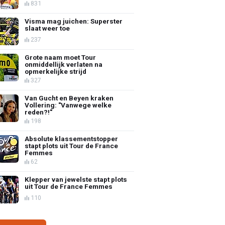
831
Visma mag juichen: Superster
slaat weer toe
237
Grote naam moet Tour
onmiddellijk verlaten na
opmerkelijke strijd
327
Van Gucht en Beyen kraken
Vollering: "Vanwege welke
reden?!"
198
Absolute klassementstopper
stapt plots uit Tour de France
Femmes
62
Klepper van jewelste stapt plots
uit Tour de France Femmes
110