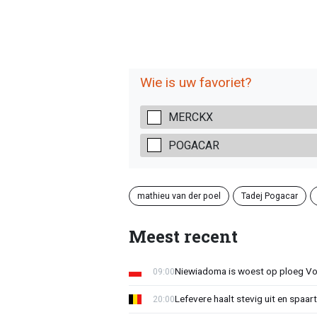
Wie is uw favoriet?
MERCKX
POGACAR
mathieu van der poel
Tadej Pogacar
Meest recent
Niewiadoma is woest op ploeg Volle
09:00
Lefevere haalt stevig uit en spaar
20:00