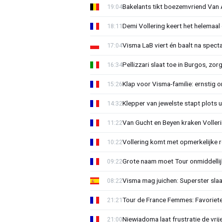
Bakelants tikt boezemvriend Van A
19:04
Demi Vollering keert het helemaal 
18:11
Visma LaB viert én baalt na spect
17:04
Pellizzari slaat toe in Burgos, zor
16:34
Klap voor Visma-familie: ernstig o
15:26
Klepper van jewelste stapt plots 
14:32
Van Gucht en Beyen kraken Voller
11:22
Vollering komt met opmerkelijke 
10:22
Grote naam moet Tour onmiddellijk
09:22
Visma mag juichen: Superster slaa
08:22
Tour de France Femmes: Favorieten
21:21
Niewiadoma laat frustratie de vrij
21:00