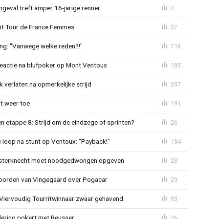
ngeval treft amper 16-jarige renner
3
uit Tour de France Femmes
37
ing: "Vanwege welke reden?!"
118
reactie na blufpoker op Mont Ventoux
185
 verlaten na opmerkelijke strijd
207
t weer toe
191
 etappe 8: Strijd om de eindzege of sprinten?
26
e loop na stunt op Ventoux: "Payback!"
134
sterknecht moet noodgedwongen opgeven
23
oorden van Vingegaard over Pogacar
29
: Viervoudig Tourritwinnaar zwaar gehavend
93
lering pokert met Reusser
26