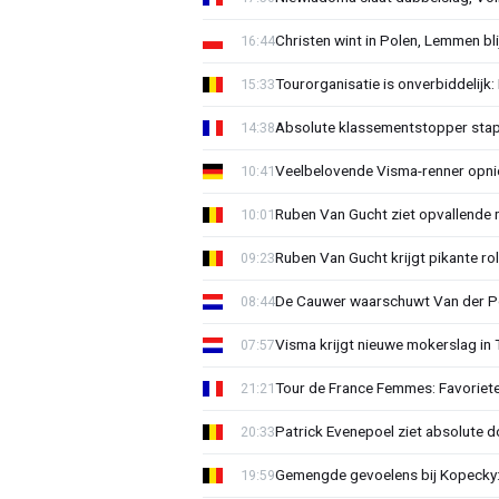
Christen wint in Polen, Lemmen blij
16:44
Tourorganisatie is onverbiddelijk
15:33
Absolute klassementstopper stap
14:38
Veelbelovende Visma-renner opni
10:41
Ruben Van Gucht ziet opvallende 
10:01
Ruben Van Gucht krijgt pikante rol
09:23
De Cauwer waarschuwt Van der Po
08:44
Visma krijgt nieuwe mokerslag in 
07:57
Tour de France Femmes: Favoriete
21:21
Patrick Evenepoel ziet absolute 
20:33
Gemengde gevoelens bij Kopecky: 
19:59