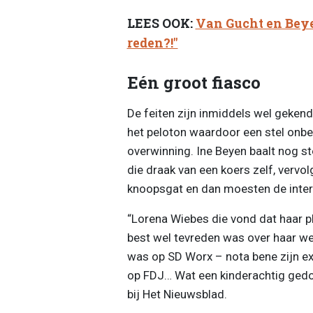
LEES OOK:
Van Gucht en Bey
reden?!"
Eén groot fiasco
De feiten zijn inmiddels wel geken
het peloton waardoor een stel onbe
overwinning. Ine Beyen baalt nog st
die draak van een koers zelf, vervo
knoopsgat en dan moesten de inter
“Lorena Wiebes die vond dat haar p
best wel tevreden was over haar we
was op SD Worx – nota bene zijn e
op FDJ… Wat een kinderachtig gedo
bij Het Nieuwsblad.