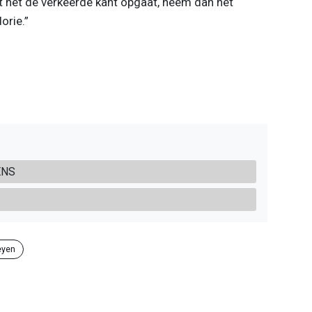
at het de verkeerde kant opgaat, neem dan het
orie.”
ENS
eyen