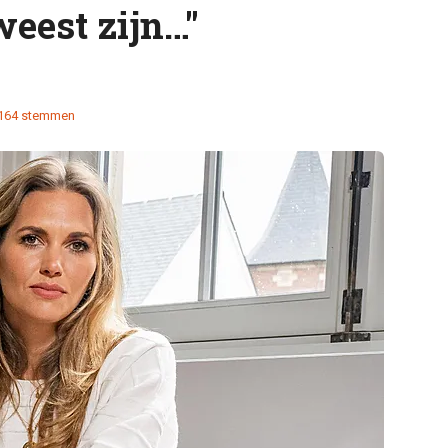
eest zijn…"
164 stemmen