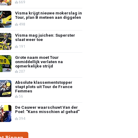
669
Visma krijgt nieuwe mokerslag in
Tour, plan B meteen aan diggelen
498
Visma mag juichen: Superster
slaat weer toe
191
Grote naam moet Tour
onmiddellijk verlaten na
opmerkelijke strijd
207
Absolute klassementstopper
stapt plots uit Tour de France
Femmes
56
De Cauwer waarschuwt Van der
Poel: "Kans misschien al gehad"
394
et Binnen