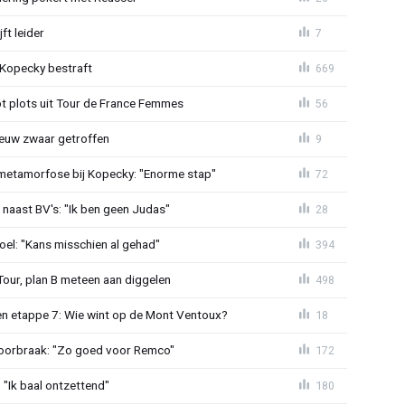
ft leider
7
: Kopecky bestraft
669
t plots uit Tour de France Femmes
56
euw zwaar getroffen
9
metamorfose bij Kopecky: "Enorme stap"
72
 naast BV's: "Ik ben geen Judas"
28
el: "Kans misschien al gehad"
394
Tour, plan B meteen aan diggelen
498
n etappe 7: Wie wint op de Mont Ventoux?
18
doorbraak: "Zo goed voor Remco"
172
"Ik baal ontzettend"
180