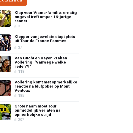
Klap voor Visma-familie: ernstig
ongeval treft amper 16-jarige
renner
3
Klepper van jewelste stapt plots
uit Tour de France Femmes
37
Van Gucht en Beyen kraken
Vollering: "Vanwege welke
reden?!"
118
Vollering komt met opmerkelijke
reactie na blufpoker op Mont
Ventoux
185
Grote naam moet Tour
onmiddellijk verlaten na
opmerkelijke strijd
207