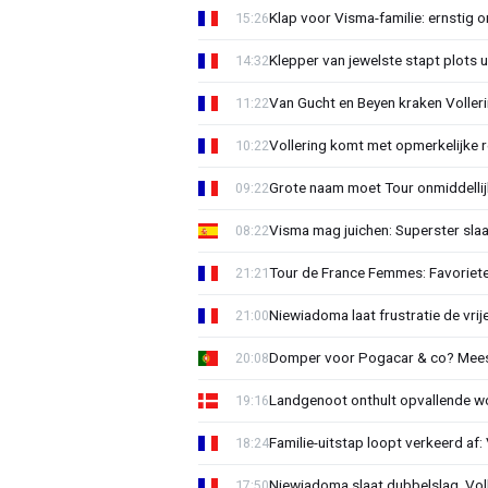
Klap voor Visma-familie: ernstig o
15:26
Klepper van jewelste stapt plots 
14:32
Van Gucht en Beyen kraken Voller
11:22
Vollering komt met opmerkelijke 
10:22
Grote naam moet Tour onmiddellijk
09:22
Visma mag juichen: Superster slaa
08:22
Tour de France Femmes: Favorieten
21:21
Niewiadoma laat frustratie de vrij
21:00
Domper voor Pogacar & co? Mee
20:08
Landgenoot onthult opvallende w
19:16
Familie-uitstap loopt verkeerd af
18:24
Niewiadoma slaat dubbelslag, Vol
17:50