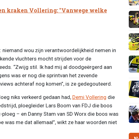
en kraken Vollering: "Vanwege welke
d: niemand wou zijn verantwoordelijkheid nemen in
kende vluchters mocht strijden voor de
eeds. “Zwijg stil. Ik had mij al doodgeërgerd aan
lgens was er nog die sprintvan het zevende
views achteraf nog komen”, is ze gedegouteerd.
loeg niks verkeerd gedaan had,
Demi Vollering
die
dstrijd, ploegleider Lars Boom van FDJ die boos
x-ploeg – en Danny Stam van SD Worx die boos was
e was me dat allemaal”, wikt ze haar woorden niet
N