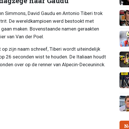
 dagzege naar Gaudu
nn Simmons, David Gaudu en Antonio Tiberi trok
lotrit. De wereldkampioen werd bestookt met
s gaan maken. Bovenstaande namen geraakten
zier van Van der Poel.
t op zijn naam schreef, Tiberi wordt uiteindelijk
 op 26 seconden wist te houden. De Italiaan houdt
onden over op de renner van Alpecin-Deceuninck.
N