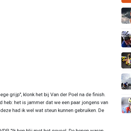
ge grijp", klonk het bij Van der Poel na de finish.
gd heb: het is jammer dat we een paar jongens van
als deze had ik wel wat steun kunnen gebruiken. De
DP. "Ik ben blij met het gevoel. De benen waren