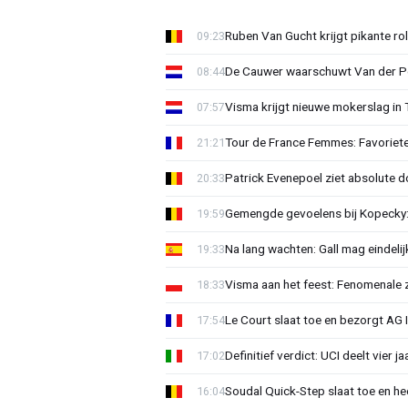
Ruben Van Gucht krijgt pikante rol
09:23
De Cauwer waarschuwt Van der Po
08:44
Visma krijgt nieuwe mokerslag in 
07:57
Tour de France Femmes: Favoriete
21:21
Patrick Evenepoel ziet absolute 
20:33
Gemengde gevoelens bij Kopecky: 
19:59
Na lang wachten: Gall mag eindel
19:33
Visma aan het feest: Fenomenale 
18:33
Le Court slaat toe en bezorgt AG 
17:54
Definitief verdict: UCI deelt vier 
17:02
Soudal Quick-Step slaat toe en h
16:04