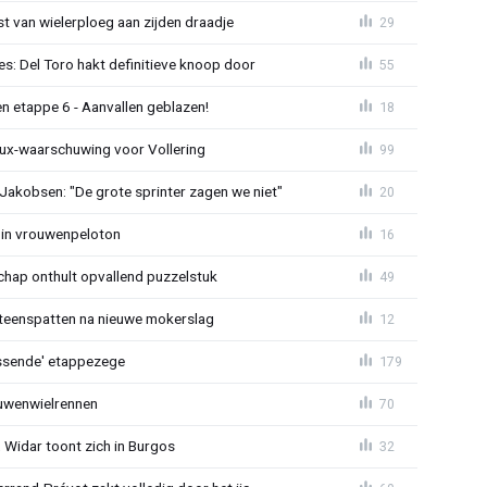
 van wielerploeg aan zijden draadje
29
s: Del Toro hakt definitieve knoop door
55
n etappe 6 - Aanvallen geblazen!
18
ux-waarschuwing voor Vollering
99
 Jakobsen: "De grote sprinter zagen we niet"
20
 in vrouwenpeloton
16
hap onthult opvallend puzzelstuk
49
iteenspatten na nieuwe mokerslag
12
lossende' etappezege
179
ouwenwielrennen
70
 Widar toont zich in Burgos
32