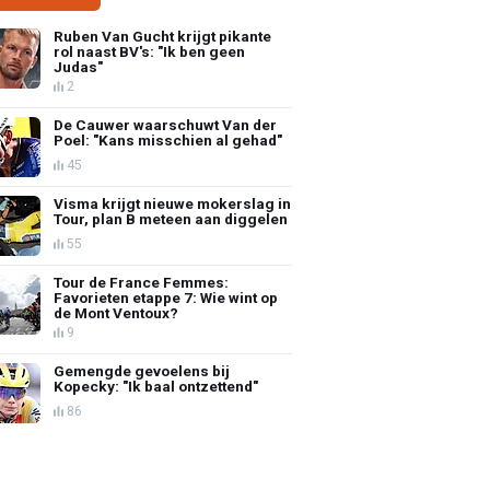
Ruben Van Gucht krijgt pikante
rol naast BV's: "Ik ben geen
Judas"
2
De Cauwer waarschuwt Van der
Poel: "Kans misschien al gehad"
45
Visma krijgt nieuwe mokerslag in
Tour, plan B meteen aan diggelen
55
Tour de France Femmes:
Favorieten etappe 7: Wie wint op
de Mont Ventoux?
9
Gemengde gevoelens bij
Kopecky: "Ik baal ontzettend"
86