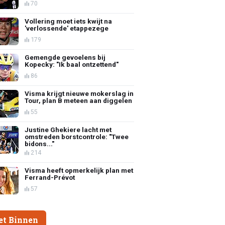
70
Vollering moet iets kwijt na
'verlossende' etappezege
179
Gemengde gevoelens bij
Kopecky: "Ik baal ontzettend"
86
Visma krijgt nieuwe mokerslag in
Tour, plan B meteen aan diggelen
55
Justine Ghekiere lacht met
omstreden borstcontrole: "Twee
bidons..."
214
Visma heeft opmerkelijk plan met
Ferrand-Prévot
57
et Binnen