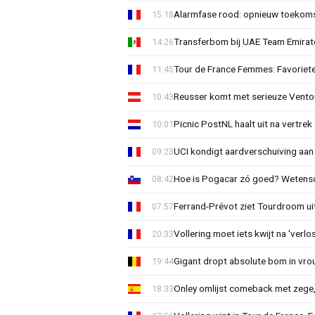
Alarmfase rood: opnieuw toekomst
15:18
Transferbom bij UAE Team Emirate
14:26
Tour de France Femmes: Favoriete
11:45
Reusser komt met serieuze Vento
10:43
Picnic PostNL haalt uit na vertrek
10:01
UCI kondigt aardverschuiving aan
09:23
Hoe is Pogacar zó goed? Wetensc
08:42
Ferrand-Prévot ziet Tourdroom u
07:57
Vollering moet iets kwijt na 'ver
20:33
Gigant dropt absolute bom in vr
19:44
Onley omlijst comeback met zege,
18:33