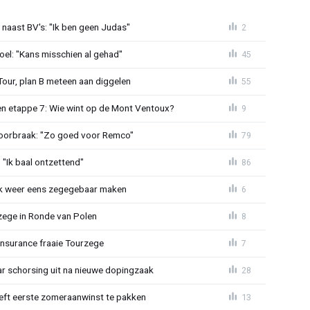
 naast BV's: "Ik ben geen Judas"
2
el: "Kans misschien al gehad"
45
Tour, plan B meteen aan diggelen
55
n etappe 7: Wie wint op de Mont Ventoux?
9
doorbraak: "Zo goed voor Remco"
79
"Ik baal ontzettend"
86
ijk weer eens zegegebaar maken
6
zege in Ronde van Polen
8
Insurance fraaie Tourzege
7
jaar schorsing uit na nieuwe dopingzaak
28
eeft eerste zomeraanwinst te pakken
13