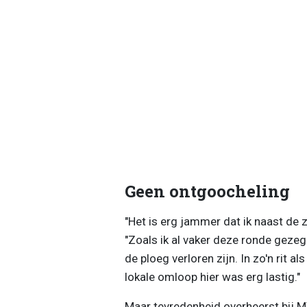
Geen ontgoocheling
"Het is erg jammer dat ik naast de ze
"Zoals ik al vaker deze ronde geze
de ploeg verloren zijn. In zo'n rit 
lokale omloop hier was erg lastig."
Maar tevredenheid overheerst bij MV