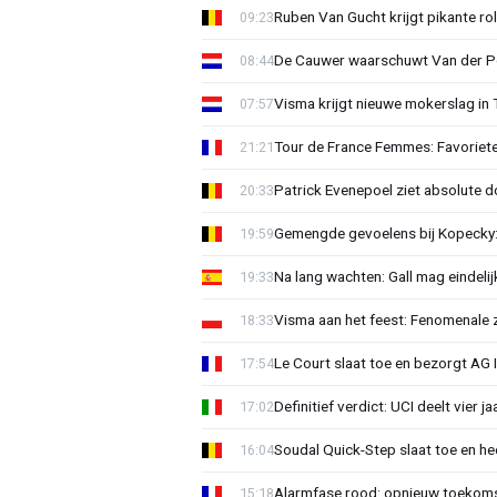
Ruben Van Gucht krijgt pikante rol
09:23
De Cauwer waarschuwt Van der Po
08:44
Visma krijgt nieuwe mokerslag in 
07:57
Tour de France Femmes: Favoriete
21:21
Patrick Evenepoel ziet absolute 
20:33
Gemengde gevoelens bij Kopecky: 
19:59
Na lang wachten: Gall mag eindel
19:33
Visma aan het feest: Fenomenale 
18:33
Le Court slaat toe en bezorgt AG 
17:54
Definitief verdict: UCI deelt vier 
17:02
Soudal Quick-Step slaat toe en h
16:04
Alarmfase rood: opnieuw toekomst
15:18