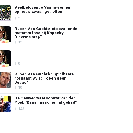
Veelbelovende Visma-renner
opnieuw zwaar getroffen
2
Ruben Van Gucht ziet opvallende
metamorfose bij Kopecky:
"Enorme stap"
12
0
Ruben Van Gucht krijgt pikante
rol naast BV's: "Ik ben geen
Judas"
10
De Cauwer waarschuwt Van der
Poel: "Kans misschien al gehad"
143