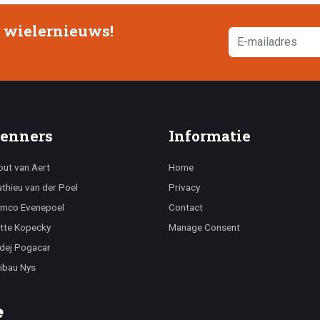
e wielernieuws!
enners
Informatie
ut van Aert
Home
thieu van der Poel
Privacy
mco Evenepoel
Contact
tte Kopecky
Manage Consent
dej Pogacar
ibau Nys