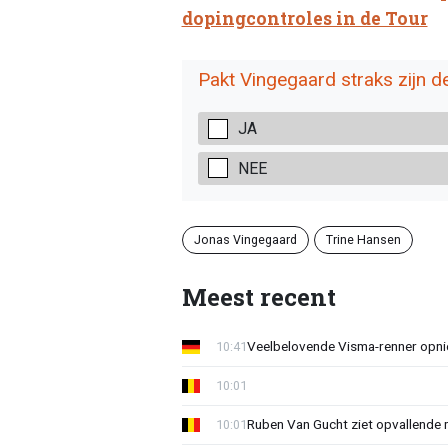
dopingcontroles in de Tour
Pakt Vingegaard straks zijn 
JA
NEE
Jonas Vingegaard
Trine Hansen
Meest recent
Veelbelovende Visma-renner opni
10:41
10:01
Ruben Van Gucht ziet opvallende 
10:01