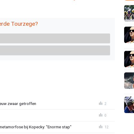
derde Tourzege?
euw zwaar getroffen
2
0
metamorfose bij Kopecky: "Enorme stap"
12