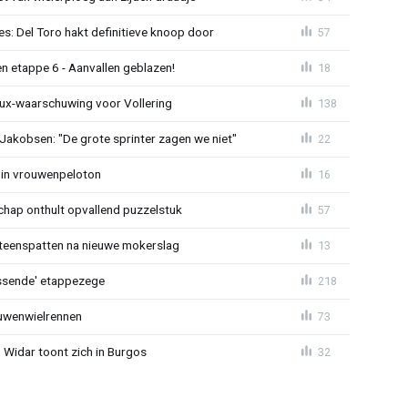
s: Del Toro hakt definitieve knoop door
57
n etappe 6 - Aanvallen geblazen!
18
ux-waarschuwing voor Vollering
138
 Jakobsen: "De grote sprinter zagen we niet"
22
 in vrouwenpeloton
16
hap onthult opvallend puzzelstuk
57
iteenspatten na nieuwe mokerslag
13
lossende' etappezege
218
ouwenwielrennen
73
 Widar toont zich in Burgos
32