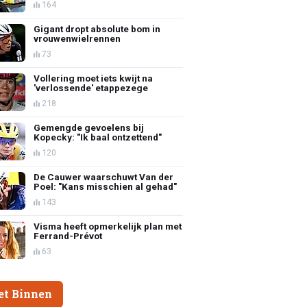
164
Gigant dropt absolute bom in
vrouwenwielrennen
73
Vollering moet iets kwijt na
'verlossende' etappezege
218
Gemengde gevoelens bij
Kopecky: "Ik baal ontzettend"
120
De Cauwer waarschuwt Van der
Poel: "Kans misschien al gehad"
143
Visma heeft opmerkelijk plan met
Ferrand-Prévot
63
et Binnen