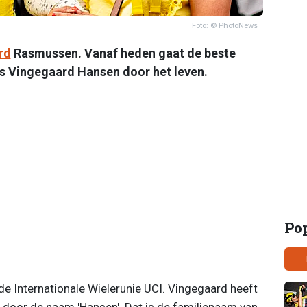
Foto: © PhotoNews
rd
Rasmussen. Vanaf heden gaat de beste
as Vingegaard Hansen door het leven.
Po
 de Internationale Wielerunie UCI. Vingegaard heeft
door de naam 'Hansen'. Dat is de familienaam van