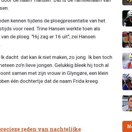
nsen.
eden kennen tijdens de ploegpresentatie van het
ijds voor reed. Trine Hansen werkte toen als
n de ploeg. "Hij zag er 16 uit", zei Hansen
.
 Ik dacht: dat kan ik niet maken, zo jong. Ik ben toch
teen zo’n lieve jongen. Gelukkig bleek hij toch al
ont samen met zijn vrouw in Glyngøre, een klein
bben één dochtertje dat de naam Frida kreeg.
N
precieze reden van nachtelijke