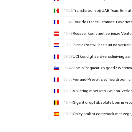
Transferbom bij UAE Team Emirate
14:26
Tour de France Femmes: Favoriete
11:45
Reusser komt met serieuze Vento
10:43
Picnic PostNL haalt uit na vertrek
10:01
UCI kondigt aardverschuiving aan
09:23
Hoe is Pogacar zó goed? Wetensc
08:42
Ferrand-Prévot ziet Tourdroom u
07:57
Vollering moet iets kwijt na 'ver
20:33
Gigant dropt absolute bom in vr
19:44
Onley omlijst comeback met zege,
18:33