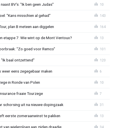
 naast BV's: "Ik ben geen Judas"
10
el: "Kans misschien al gehad"
143
Tour, plan B meteen aan diggelen
164
n etappe 7: Wie wint op de Mont Ventoux?
13
doorbraak: "Zo goed voor Remco"
101
"Ik baal ontzettend"
120
ijk weer eens zegegebaar maken
6
zege in Ronde van Polen
10
Insurance fraaie Tourzege
7
jaar schorsing uit na nieuwe dopingzaak
31
eeft eerste zomeraanwinst te pakken
13
 van wielerploeg aan zijden draadje
34