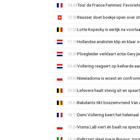
Tour de France Femmes: Favoriete
14:44
Reusser doet boekje open over str
12:30
Lotte Kopecky is eerlijk na voorlaa
11:55
Hollandse analisten klip en klaar 
11:10
Ploegleider verklaart actie Gery 
10:30
Vollering reageert op keiharde a
09:45
Niewiadoma is woest en confrontee
09:00
Lefevere haalt stevig uit en spaar
20:00
Bakelants tikt boezemvriend Van A
19:04
Demi Vollering keert het helemaal 
18:11
Visma LaB viert én baalt na spect
17:04
Pellizzari slaat toe in Burgos, zor
16:34