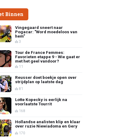
et Binnen
Vingegaard sneert naar
Pogacar: "Word moedeloos van
hem"
3
Tour de France Femmes:
Favorieten etappe 9 - Wie gaat er
met het geel vandoor?
11
Reusser doet boekje open over
strijdplan op laatste dag
81
Lotte Kopecky is eerlijk na
voorlaatste Tourrit
168
Hollandse analisten klip en klaar
over ruzie Niewiadoma en Gery
170