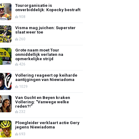
Tourorganisatie is
onverbiddelijk: Kopecky bestraft
908
Visma mag juichen: Superster
slaat weer toe
260
Grote naam moet Tour
onmiddellijk verlaten na
opmerkelijke strijd
426
Vollering reageert op keiharde
aantijgingen van Niewiadoma
1029
Van Gucht en Beyen kraken
Vollering: "Vanwege welke
reden?!"
232
Ploegleider verklaart actie Gery
jegens Niewiadoma
693