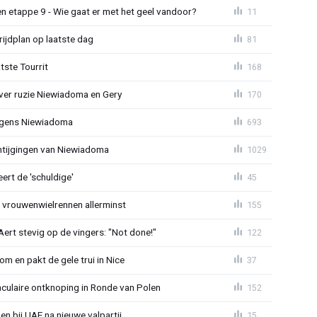
n etappe 9 - Wie gaat er met het geel vandoor?
11
ijdplan op laatste dag
81
tste Tourrit
168
over ruzie Niewiadoma en Gery
170
jegens Niewiadoma
693
antijgingen van Niewiadoma
1029
rt de 'schuldige'
45
t vrouwenwielrennen allerminst
155
ert stevig op de vingers: "Not done!"
122
om en pakt de gele trui in Nice
37
aculaire ontknoping in Ronde van Polen
152
gen bij UAE na nieuwe valpartij
15