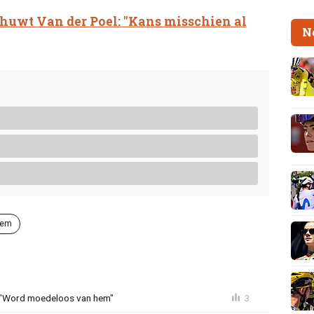
uwt Van der Poel: "Kans misschien al
N
gem
 "Word moedeloos van hem"
3