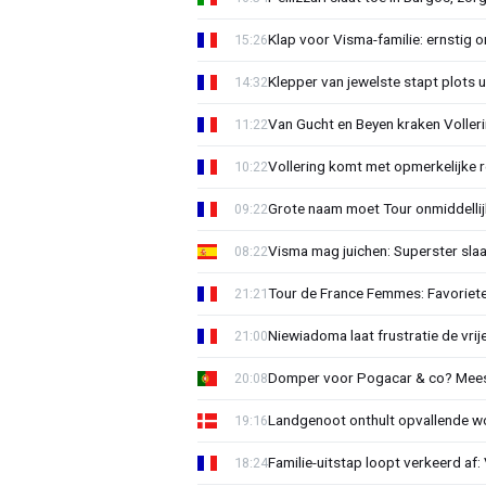
Klap voor Visma-familie: ernstig o
15:26
Klepper van jewelste stapt plots 
14:32
Van Gucht en Beyen kraken Voller
11:22
Vollering komt met opmerkelijke 
10:22
Grote naam moet Tour onmiddellijk
09:22
Visma mag juichen: Superster slaa
08:22
Tour de France Femmes: Favorieten
21:21
Niewiadoma laat frustratie de vrij
21:00
Domper voor Pogacar & co? Mee
20:08
Landgenoot onthult opvallende w
19:16
Familie-uitstap loopt verkeerd af
18:24