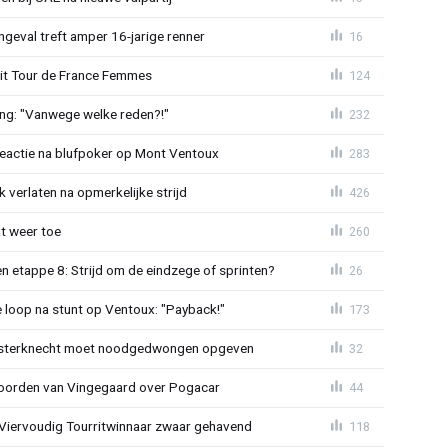
ngeval treft amper 16-jarige renner
16
uit Tour de France Femmes
124
ing: "Vanwege welke reden?!"
232
reactie na blufpoker op Mont Ventoux
283
 verlaten na opmerkelijke strijd
426
t weer toe
260
 etappe 8: Strijd om de eindzege of sprinten?
26
e loop na stunt op Ventoux: "Payback!"
173
sterknecht moet noodgedwongen opgeven
32
oorden van Vingegaard over Pogacar
44
: Viervoudig Tourritwinnaar zwaar gehavend
118