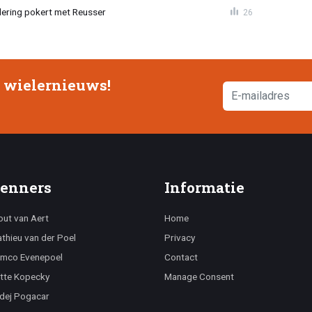
lering pokert met Reusser
26
e wielernieuws!
enners
Informatie
ut van Aert
Home
thieu van der Poel
Privacy
mco Evenepoel
Contact
tte Kopecky
Manage Consent
dej Pogacar