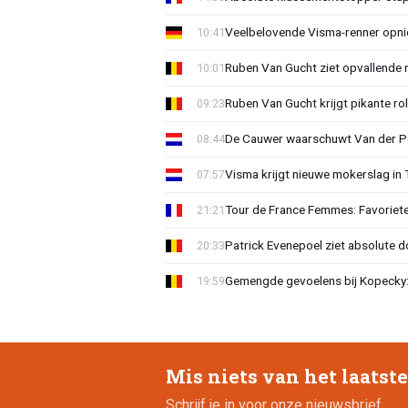
Veelbelovende Visma-renner opni
10:41
Ruben Van Gucht ziet opvallende 
10:01
Ruben Van Gucht krijgt pikante rol
09:23
De Cauwer waarschuwt Van der Po
08:44
Visma krijgt nieuwe mokerslag in 
07:57
Tour de France Femmes: Favoriete
21:21
Patrick Evenepoel ziet absolute 
20:33
Gemengde gevoelens bij Kopecky: 
19:59
Mis niets van het laatst
Schrijf je in voor onze nieuwsbrief