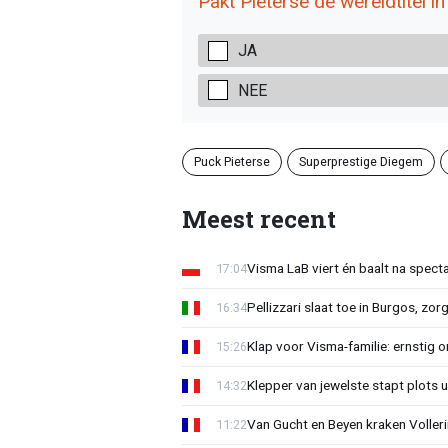
Pakt Pieterse de wereldtitel 
JA
NEE
Puck Pieterse
Superprestige Diegem
Meest recent
Visma LaB viert én baalt na spect
17:04
Pellizzari slaat toe in Burgos, zor
16:34
Klap voor Visma-familie: ernstig o
15:26
Klepper van jewelste stapt plots 
14:32
Van Gucht en Beyen kraken Voller
11:22