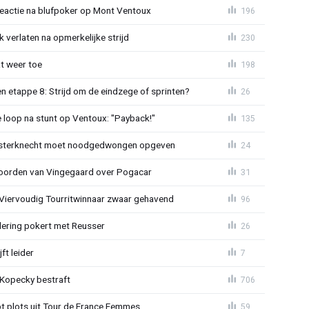
reactie na blufpoker op Mont Ventoux
196
 verlaten na opmerkelijke strijd
230
t weer toe
198
 etappe 8: Strijd om de eindzege of sprinten?
26
e loop na stunt op Ventoux: "Payback!"
135
sterknecht moet noodgedwongen opgeven
24
oorden van Vingegaard over Pogacar
31
: Viervoudig Tourritwinnaar zwaar gehavend
96
lering pokert met Reusser
26
ft leider
7
: Kopecky bestraft
706
t plots uit Tour de France Femmes
59