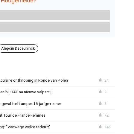
in Hoogerheide?
Alepcin Deceuninck
aculaire ontknoping in Ronde van Polen
24
gen bij UAE na nieuwe valpartij
2
ngeval treft amper 16-jarige renner
8
uit Tour de France Femmes
72
ing: "Vanwege welke reden?!"
145