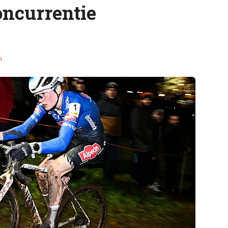
oncurrentie
n