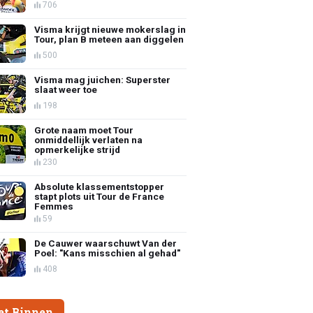
706
Visma krijgt nieuwe mokerslag in
Tour, plan B meteen aan diggelen
500
Visma mag juichen: Superster
slaat weer toe
198
Grote naam moet Tour
onmiddellijk verlaten na
opmerkelijke strijd
230
Absolute klassementstopper
stapt plots uit Tour de France
Femmes
59
De Cauwer waarschuwt Van der
Poel: "Kans misschien al gehad"
408
et Binnen