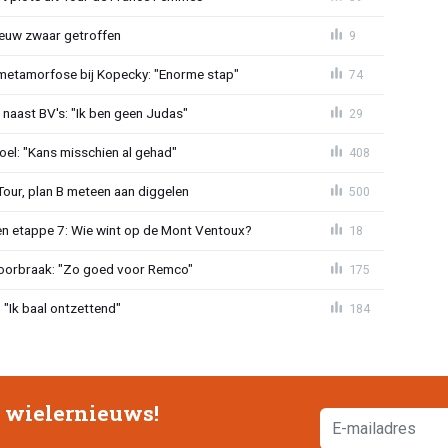
euw zwaar getroffen
9
metamorfose bij Kopecky: "Enorme stap"
74
 naast BV's: "Ik ben geen Judas"
29
el: "Kans misschien al gehad"
408
Tour, plan B meteen aan diggelen
500
n etappe 7: Wie wint op de Mont Ventoux?
18
doorbraak: "Zo goed voor Remco"
175
"Ik baal ontzettend"
184
e wielernieuws!