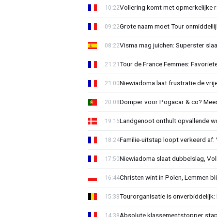
Vollering komt met opmerkelijke 
10:22
Grote naam moet Tour onmiddellijk
09:22
Visma mag juichen: Superster slaa
08:22
Tour de France Femmes: Favorieten
21:21
Niewiadoma laat frustratie de vrij
21:00
Domper voor Pogacar & co? Mee
20:08
Landgenoot onthult opvallende w
19:16
Familie-uitstap loopt verkeerd af
18:24
Niewiadoma slaat dubbelslag, Vol
17:50
Christen wint in Polen, Lemmen blij
16:44
Tourorganisatie is onverbiddelijk
15:33
Absolute klassementstopper stap
14:38