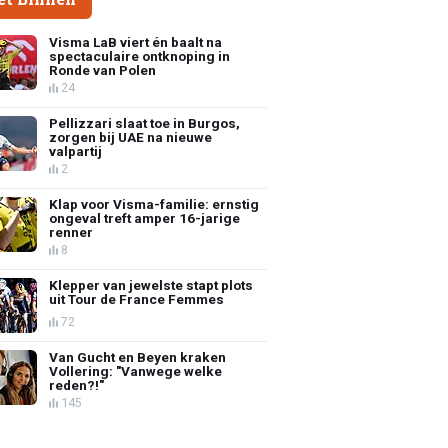
Visma LaB viert én baalt na
spectaculaire ontknoping in
Ronde van Polen
24
Pellizzari slaat toe in Burgos,
zorgen bij UAE na nieuwe
valpartij
2
Klap voor Visma-familie: ernstig
ongeval treft amper 16-jarige
renner
8
Klepper van jewelste stapt plots
uit Tour de France Femmes
72
Van Gucht en Beyen kraken
Vollering: "Vanwege welke
reden?!"
145