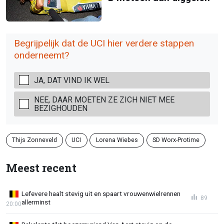
Begrijpelijk dat de UCI hier verdere stappen
onderneemt?
JA, DAT VIND IK WEL
NEE, DAAR MOETEN ZE ZICH NIET MEE
BEZIGHOUDEN
Thijs Zonneveld
UCI
Lorena Wiebes
SD Worx-Protime
Meest recent
Lefevere haalt stevig uit en spaart vrouwenwielrennen
89
allerminst
20:00