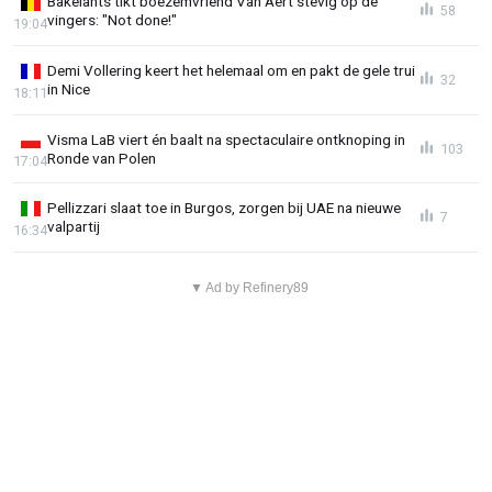
Bakelants tikt boezemvriend Van Aert stevig op de
58
vingers: "Not done!"
19:04
Demi Vollering keert het helemaal om en pakt de gele trui
32
in Nice
18:11
Visma LaB viert én baalt na spectaculaire ontknoping in
103
Ronde van Polen
17:04
Pellizzari slaat toe in Burgos, zorgen bij UAE na nieuwe
7
valpartij
16:34
▼ Ad by Refinery89