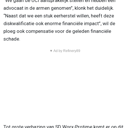
“We gaan de UCI aansprakelijk stellen en hebben een
advocaat in de armen genomen”, klonk het duidelijk.
“Naast dat we een stuk eerherstel willen, heeft deze
diskwalificatie ook enorme financiële impact”, wil de
ploeg ook compensatie voor de geleden financiële
schade.
▼ Ad by Refinery89
Tot grote verbazing van SD Worx-Protime komt er op dit