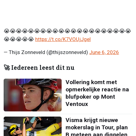
😭😭😭😭😭😭😭😭😭😭😭😭😭😭😭😭😭😭😭😭😭
😭😭😭😭😭
https://t.co/K7VOUjJgel
— Thijs Zonneveld (@thijszonneveld)
June 6, 2026
🚀 Iedereen leest dit nu
Vollering komt met
opmerkelijke reactie na
blufpoker op Mont
Ventoux
Visma krijgt nieuwe
mokerslag in Tour, plan
B meteen aan diggelen