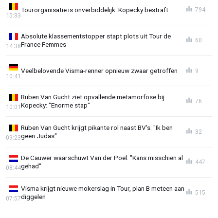
Tourorganisatie is onverbiddelijk: Kopecky bestraft
794
15:33
Absolute klassementstopper stapt plots uit Tour de
60
France Femmes
14:38
Veelbelovende Visma-renner opnieuw zwaar getroffen
9
10:41
Ruben Van Gucht ziet opvallende metamorfose bij
76
Kopecky: "Enorme stap"
10:01
Ruben Van Gucht krijgt pikante rol naast BV's: "Ik ben
32
geen Judas"
09:23
De Cauwer waarschuwt Van der Poel: "Kans misschien al
447
gehad"
08:44
Visma krijgt nieuwe mokerslag in Tour, plan B meteen aan
515
diggelen
07:57