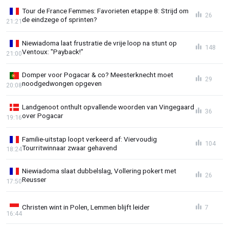
Tour de France Femmes: Favorieten etappe 8: Strijd om
26
de eindzege of sprinten?
21:21
Niewiadoma laat frustratie de vrije loop na stunt op
148
Ventoux: "Payback!"
21:00
Domper voor Pogacar & co? Meesterknecht moet
29
noodgedwongen opgeven
20:08
Landgenoot onthult opvallende woorden van Vingegaard
36
over Pogacar
19:16
Familie-uitstap loopt verkeerd af: Viervoudig
104
Tourritwinnaar zwaar gehavend
18:24
Niewiadoma slaat dubbelslag, Vollering pokert met
26
Reusser
17:50
Christen wint in Polen, Lemmen blijft leider
7
16:44