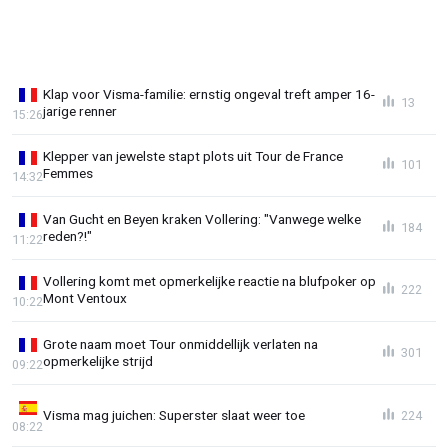
Klap voor Visma-familie: ernstig ongeval treft amper 16-
13
jarige renner
15:26
Klepper van jewelste stapt plots uit Tour de France
101
Femmes
14:32
Van Gucht en Beyen kraken Vollering: "Vanwege welke
184
reden?!"
11:22
Vollering komt met opmerkelijke reactie na blufpoker op
222
Mont Ventoux
10:22
Grote naam moet Tour onmiddellijk verlaten na
301
opmerkelijke strijd
09:22
Visma mag juichen: Superster slaat weer toe
224
08:22