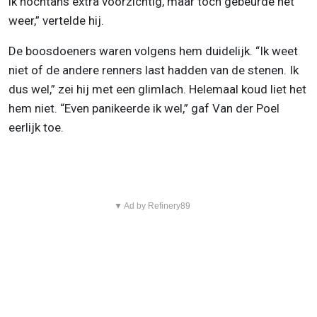
ik nochtans extra voorzichtig, maar toch gebeurde het
weer,” vertelde hij.
De boosdoeners waren volgens hem duidelijk. “Ik weet
niet of de andere renners last hadden van de stenen. Ik
dus wel,” zei hij met een glimlach. Helemaal koud liet het
hem niet. “Even panikeerde ik wel,” gaf Van der Poel
eerlijk toe.
▼ Ad by Refinery89