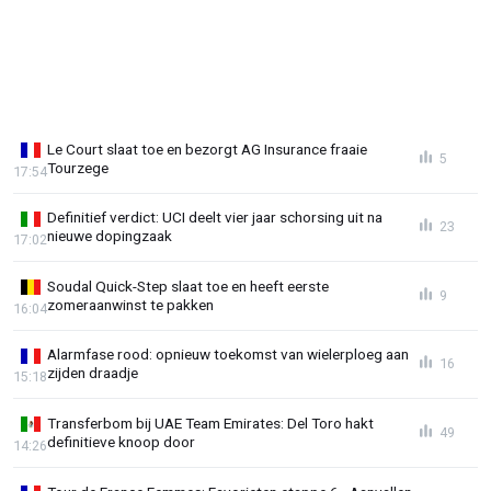
Le Court slaat toe en bezorgt AG Insurance fraaie
5
Tourzege
17:54
Definitief verdict: UCI deelt vier jaar schorsing uit na
23
nieuwe dopingzaak
17:02
Soudal Quick-Step slaat toe en heeft eerste
9
zomeraanwinst te pakken
16:04
Alarmfase rood: opnieuw toekomst van wielerploeg aan
16
zijden draadje
15:18
Transferbom bij UAE Team Emirates: Del Toro hakt
49
definitieve knoop door
14:26