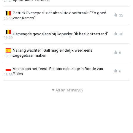
21:21
Patrick Evenepoel ziet absolute doorbraak: "Zo goed
35
voor Remco"
20:33
Gemengde gevoelens bij Kopecky: "Ik baal ontzettend"
36
19:59
Na lang wachten: Gall mag eindelijk weer eens
6
zegegebaar maken
19:33
Visma aan het feest: Fenomenale zege in Ronde van
6
Polen
18:33
▼ Ad by Refinery89