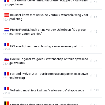
Tour de France Femmes: Favorieten etappe 6 - Aanvallen
18
geblazen!
11:45
Reusser komt met serieuze Ventoux-waarschuwing voor
65
Vollering
10:43
Picnic PostNL haalt uit na vertrek Jakobsen: "De grote
15
sprinter zagen we niet"
10:01
UCI kondigt aardverschuiving aan in vrouwenpeloton
13
09:23
Hoe is Pogacar zó goed? Wetenschap onthult opvallend
34
puzzelstuk
08:42
Ferrand-Prévot ziet Tourdroom uiteenspatten na nieuwe
11
mokerslag
07:57
Vollering moet iets kwijt na 'verlossende' etappezege
141
20:33
Gigant dropt absolute bom in vrouwenwielrennen
62