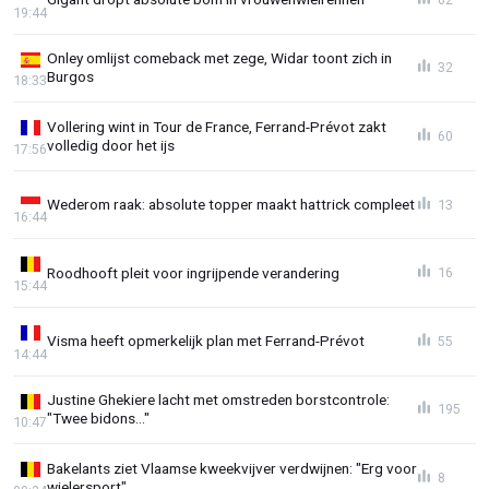
19:44
Onley omlijst comeback met zege, Widar toont zich in
32
Burgos
18:33
Vollering wint in Tour de France, Ferrand-Prévot zakt
60
volledig door het ijs
17:56
Wederom raak: absolute topper maakt hattrick compleet
13
16:44
Roodhooft pleit voor ingrijpende verandering
16
15:44
Visma heeft opmerkelijk plan met Ferrand-Prévot
55
14:44
Justine Ghekiere lacht met omstreden borstcontrole:
195
"Twee bidons..."
10:47
Bakelants ziet Vlaamse kweekvijver verdwijnen: "Erg voor
8
wielersport"